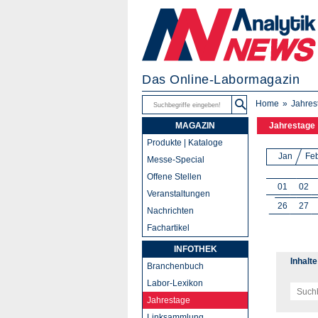
Das Online-Labormagazin
Home
Jahres
MAGAZIN
Jahrestage
Produkte | Kataloge
Jan
Fe
Messe-Special
Offene Stellen
01
02
Veranstaltungen
26
27
Nachrichten
Fachartikel
INFOTHEK
Inhalt
Branchenbuch
Labor-Lexikon
Jahrestage
Linksammlung