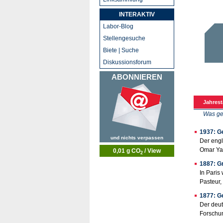
INTERAKTIV
Labor-Blog
Stellengesuche
Biete | Suche
Diskussionsforum
ABONNIEREN
Jahrest
Was ge
1937: G
und nichts verpassen
Der engl
Omar Yag
0,01 g CO
/ View
2
1887: Gr
In Paris
Pasteur,
1877: G
Der deut
Forschu