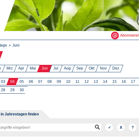
Abonniere
tage
Juni
b
Mrz
Apr
Mai
Jun
Jul
Aug
Sep
Okt
Nov
Dez
03
04
05
06
07
08
09
10
11
12
13
14
15
16
17
28
29
30
e in Jahrestagen finden