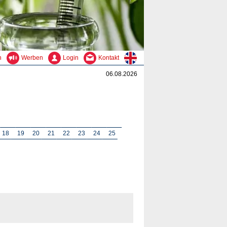
n
Werben
Login
Kontakt
06.08.2026
18
19
20
21
22
23
24
25