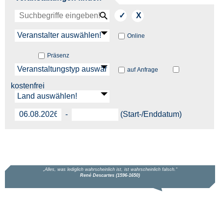
Online
Präsenz
auf Anfrage
kostenfrei
-
(
Start
-/
Enddatum
)