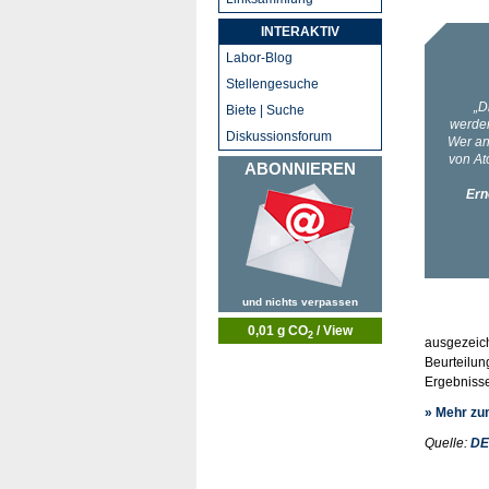
INTERAKTIV
Labor-Blog
Stellengesuche
Biete | Suche
Diskussionsforum
ABONNIEREN
und nichts verpassen
0,01 g CO
/ View
2
ausgezeich
Beurteilun
Ergebniss
» Mehr z
Quelle:
D