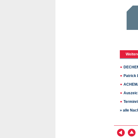
Weiter
DECHEMA
Patrick
ACHEMA-
Auszeich
Terminri
» alle Nac