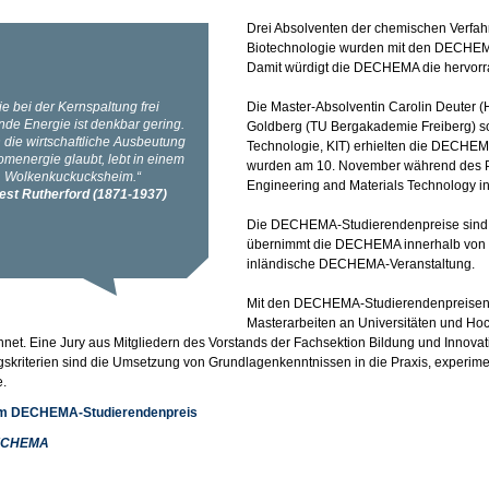
Drei Absolventen der chemischen Verfah
Biotechnologie wurden mit den DECHEM
Damit würdigt die DECHEMA die hervorra
Die Master-Absolventin Carolin Deuter
Goldberg (TU Bergakademie Freiberg) sowi
Technologie, KIT) erhielten die DECHE
wurden am 10. November während des P
Engineering and Materials Technology in
Die DECHEMA-Studierendenpreise sind m
übernimmt die DECHEMA innerhalb von z
inländische DECHEMA-Veranstaltung.
Mit den DECHEMA-Studierendenpreisen 
Masterarbeiten an Universitäten und H
net. Eine Jury aus Mitgliedern des Vorstands der Fachsektion Bildung und Innovati
gskriterien sind die Umsetzung von Grundlagenkenntnissen in die Praxis, experimen
e.
um DECHEMA-Studierendenpreis
ECHEMA