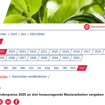
Abonniere
chten
2025
Dez
DECHEMA
n
025
2024
2023
2022
2021
2020
2019
2018
2017
2016
009
2008
2007
2006
2005
2004
2003
2002
Mrz
Apr
Mai
Jun
Jul
Aug
Sep
Okt
Nov
Dez
ichten
Nachrichten veröffentlichen
5
ndenpreise 2025 an drei herausragende Masterarbeiten vergeben