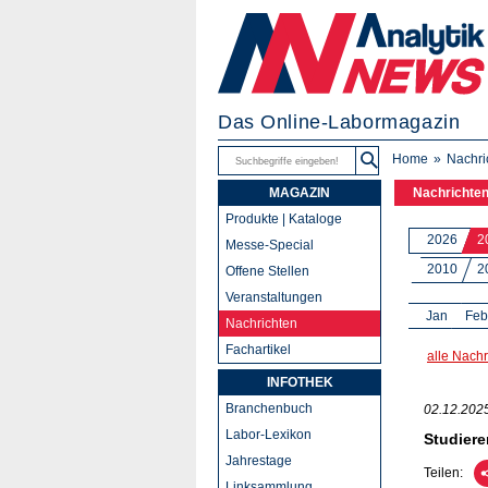
Das Online-Labormagazin
Home
Nachri
MAGAZIN
Nachrichte
Produkte | Kataloge
2026
2
Messe-Special
2010
2
Offene Stellen
Veranstaltungen
Jan
Feb
Nachrichten
Fachartikel
alle Nachr
INFOTHEK
Branchenbuch
02.12.202
Labor-Lexikon
Studiere
Jahrestage
Teilen:
Linksammlung