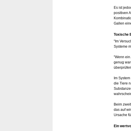
Es ist jed
positiven 
Kombinati
Gallen ein
Toxische 
"Im Versuc
Systeme mi
"Wenn ein 
genug ware
überprüfen
Im System 
die Tiere 
Substanzen
wahrschein
Beim zweit
das auf wi
Ursache fü
Ein wertv