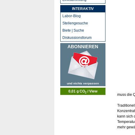
INTERAKTIV
Labor-Blog
Stellengesuche
Biete | Suche
Diskussionsforum
ABONNIEREN
und nichts verpassen
0,01 g CO
/ View
2
muss die Q
Traditione
Konzentrat
kann sich 
Temperatur
mehr gewähr