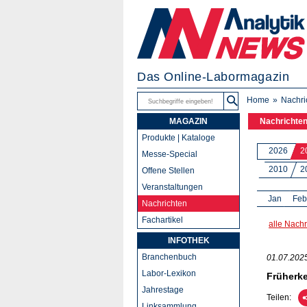
Das Online-Labormagazin
Home
Nachri
MAGAZIN
Nachrichte
Produkte | Kataloge
2026
2
Messe-Special
2010
2
Offene Stellen
Veranstaltungen
Jan
Feb
Nachrichten
Fachartikel
alle Nachr
INFOTHEK
Branchenbuch
01.07.202
Labor-Lexikon
Früherk
Jahrestage
Teilen:
Linksammlung