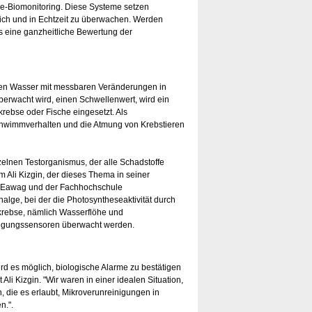
ne-Biomonitoring. Diese Systeme setzen
ich und in Echtzeit zu überwachen. Werden
s eine ganzheitliche Bewertung der
ten Wasser mit messbaren Veränderungen in
berwacht wird, einen Schwellenwert, wird ein
rebse oder Fische eingesetzt. Als
chwimmverhalten und die Atmung von Krebstieren
zelnen Testorganismus, der alle Schadstoffe
m Ali Kizgin, der dieses Thema in seiner
s Eawag und der Fachhochschule
alge, bei der die Photosyntheseaktivität durch
krebse, nämlich Wasserflöhe und
wegungssensoren überwacht werden.
rd es möglich, biologische Alarme zu bestätigen
li Kizgin. "Wir waren in einer idealen Situation,
, die es erlaubt, Mikroverunreinigungen in
n.".