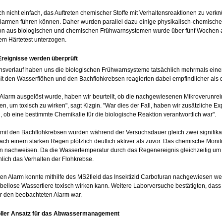
och nicht einfach, das Auftreten chemischer Stoffe mit Verhaltensreaktionen zu ver
Alarmen führen können. Daher wurden parallel dazu einige physikalisch-chemisch
on aus biologischen und chemischen Frühwarnsystemen wurde über fünf Wochen a
em Härtetest unterzogen.
Ereignisse werden überprüft
hsverlauf haben uns die biologischen Frühwarnsysteme tatsächlich mehrmals einen 
t den Wasserflöhen und den Bachflohkrebsen reagierten dabei empfindlicher als 
Alarm ausgelöst wurde, haben wir beurteilt, ob die nachgewiesenen Mikroverunrei
n, um toxisch zu wirken", sagt Kizgin. "War dies der Fall, haben wir zusätzliche E
, ob eine bestimmte Chemikalie für die biologische Reaktion verantwortlich war".
mit den Bachflohkrebsen wurden während der Versuchsdauer gleich zwei signifika
nach einem starken Regen plötzlich deutlich aktiver als zuvor. Das chemische Moni
 nachweisen. Da die Wassertemperatur durch das Regenereignis gleichzeitig um z
lich das Verhalten der Flohkrebse.
en Alarm konnte mithilfe des MS2field das Insektizid Carbofuran nachgewiesen wer
rbellose Wassertiere toxisch wirken kann. Weitere Laborversuche bestätigten, dass
r den beobachteten Alarm war.
oller Ansatz für das Abwassermanagement