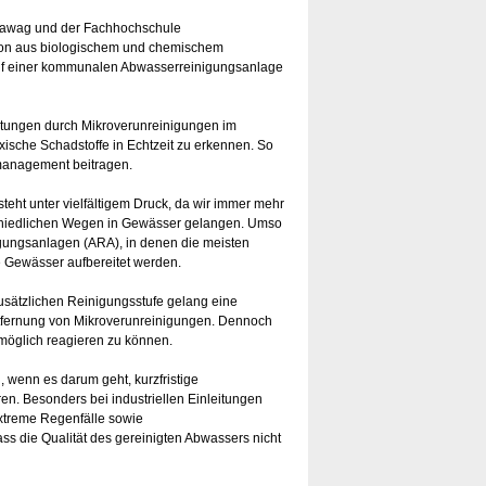
Eawag und der Fachhochschule
on aus biologischem und chemischem
uf einer kommunalen Abwasserreinigungsanlage
astungen durch Mikroverunreinigungen im
xische Schadstoffe in Echtzeit zu erkennen. So
management beitragen.
teht unter vielfältigem Druck, da wir immer mehr
chiedlichen Wegen in Gewässer gelangen. Umso
nigungsanlagen (ARA), in denen die meisten
e Gewässer aufbereitet werden.
usätzlichen Reinigungsstufe gelang eine
tfernung von Mikroverunreinigungen. Dennoch
tmöglich reagieren zu können.
wenn es darum geht, kurzfristige
ren. Besonders bei industriellen Einleitungen
xtreme Regenfälle sowie
s die Qualität des gereinigten Abwassers nicht