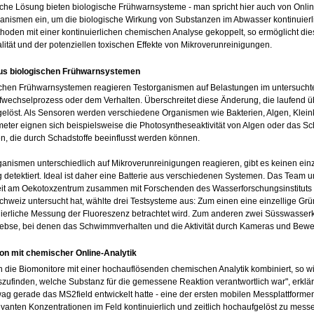
che Lösung bieten biologische Frühwarnsysteme - man spricht hier auch von Onli
nismen ein, um die biologische Wirkung von Substanzen im Abwasser kontinuierl
hoden mit einer kontinuierlichen chemischen Analyse gekoppelt, so ermöglicht die
ität und der potenziellen toxischen Effekte von Mikroverunreinigungen.
aus biologischen Frühwarnsystemen
schen Frühwarnsystemen reagieren Testorganismen auf Belastungen im untersuch
fwechselprozess oder dem Verhalten. Überschreitet diese Änderung, die laufend ü
elöst. Als Sensoren werden verschiedene Organismen wie Bakterien, Algen, Kleink
ter eignen sich beispielsweise die Photosyntheseaktivität von Algen oder das S
n, die durch Schadstoffe beeinflusst werden können.
ganismen unterschiedlich auf Mikroverunreinigungen reagieren, gibt es keinen ein
g detektiert. Ideal ist daher eine Batterie aus verschiedenen Systemen. Das Team u
eit am Oekotoxzentrum zusammen mit Forschenden des Wasserforschungsinstitut
hweiz untersucht hat, wählte drei Testsysteme aus: Zum einen eine einzellige Grün
uierliche Messung der Fluoreszenz betrachtet wird. Zum anderen zwei Süsswasser
rebse, bei denen das Schwimmverhalten und die Aktivität durch Kameras und Be
on mit chemischer Online-Analytik
die Biomonitore mit einer hochauflösenden chemischen Analytik kombiniert, so wi
zufinden, welche Substanz für die gemessene Reaktion verantwortlich war", erklärt A
ag gerade das MS2field entwickelt hatte - eine der ersten mobilen Messplattformen
vanten Konzentrationen im Feld kontinuierlich und zeitlich hochaufgelöst zu messe