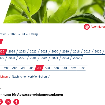
Abonniere
chten
2025
Jul
Eawag
n
025
2024
2023
2022
2021
2020
2019
2018
2017
2016
009
2008
2007
2006
2005
2004
2003
2002
Mrz
Apr
Mai
Jun
Jul
Aug
Sep
Okt
Nov
Dez
ichten
Nachrichten veröffentlichen
5
ennung für Abwasserreinigungsanlagen