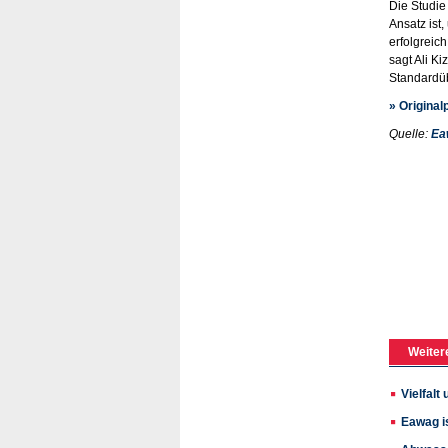
Die Studie
Ansatz ist
erfolgreic
sagt Ali K
Standardü
» Original
Quelle:
Ea
Weiter
Vielfalt
Eawag is