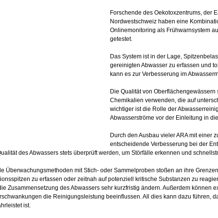
Forschende des Oekotoxzentrums, der 
Nordwestschweiz haben eine Kombinati
Onlinemonitoring als Frühwarnsystem a
getestet.
Das System ist in der Lage, Spitzenbel
gereinigten Abwasser zu erfassen und to
kann es zur Verbesserung im Abwasser
Die Qualität von Oberflächengewässern s
Chemikalien verwenden, die auf unters
wichtiger ist die Rolle der Abwasserrei
Abwasserströme vor der Einleitung in di
Durch den Ausbau vieler ARA mit einer z
entscheidende Verbesserung bei der En
ualität des Abwassers stets überprüft werden, um Störfälle erkennen und schnells
lle Überwachungsmethoden mit Stich- oder Sammelproben stoßen an ihre Grenzen, 
ionsspitzen zu erfassen oder zeitnah auf potenziell kritische Substanzen zu reagie
die Zusammensetzung des Abwassers sehr kurzfristig ändern. Außerdem können e
schwankungen die Reinigungsleistung beeinflussen. All dies kann dazu führen, das
leistet ist.