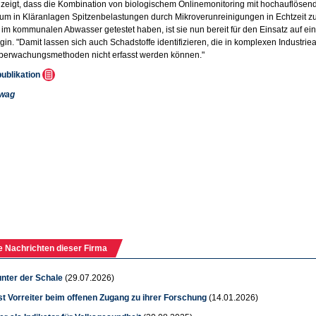
 zeigt, dass die Kombination von biologischem Onlinemonitoring mit hochauflöse
, um in Kläranlagen Spitzenbelastungen durch Mikroverunreinigungen in Echtzeit 
h im kommunalen Abwasser getestet haben, ist sie nun bereit für den Einsatz auf ei
izgin. "Damit lassen sich auch Schadstoffe identifizieren, die in komplexen Indust
berwachungsmethoden nicht erfasst werden können."
publikation
wag
e Nachrichten dieser Firma
 unter der Schale
(29.07.2026)
t Vorreiter beim offenen Zugang zu ihrer Forschung
(14.01.2026)