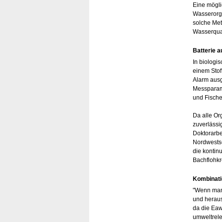
Eine mögli
Wasserorga
solche Met
Wasserqual
Batterie 
In biologi
einem Stof
Alarm ausg
Messparame
und Fische
Da alle Or
zuverlässi
Doktorarb
Nordwestsc
die kontin
Bachflohk
Kombinati
"Wenn man 
und heraus
da die Eaw
umweltrele