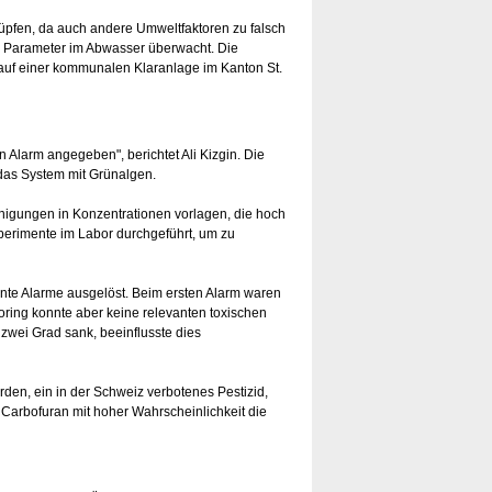
knüpfen, da auch andere Umweltfaktoren zu falsch
e Parameter im Abwasser überwacht. Die
uf einer kommunalen Klaranlage im Kanton St.
Alarm angegeben", berichtet Ali Kizgin. Die
das System mit Grünalgen.
nigungen in Konzentrationen vorlagen, die hoch
xperimente im Labor durchgeführt, um zu
nte Alarme ausgelöst. Beim ersten Alarm waren
toring konnte aber keine relevanten toxischen
wei Grad sank, beeinflusste dies
den, ein in der Schweiz verbotenes Pestizid,
 Carbofuran mit hoher Wahrscheinlichkeit die