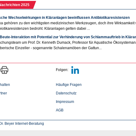
Nachrichten 2025
sche Wechselwirkungen in Kläranlagen beeinflussen Antibiotikaresistenzen
ika gehören zu den wichtigsten medizinischen Werkzeugen, doch ihre Wirksamkeit
biotikaresistenzen bedroht. Kläranlagen gelten dabei ...
Beute-Interaktion mit Potential zur Verhinderung von Schlammauftrieb in Klära
chungsteam um Prof. Dr. Kenneth Dumack, Professor für Aquatische Ökosystemanal
berische Einzeller - sogenannte Schalenamöben der Gattun...
Folgen:
halten
Häufige Fragen
tner
Datenschutz
Impressum
AGB
r. Beyer Internet-Beratung