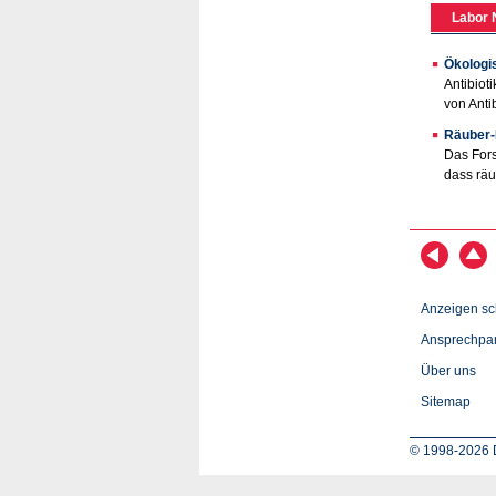
Labor 
Ökologi
Antibiot
von Anti
Räuber-
Das Fors
dass räu
Anzeigen sc
Ansprechpar
Über uns
Sitemap
© 1998-2026 D