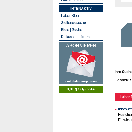
INTERAKTIV
Labor-Blog
Stellengesuche
Biete | Suche
Diskussionsforum
ABONNIEREN
Ihre Such
Gesamte S
und nichts verpassen
0,01 g CO
/ View
2
Labor 
Innovati
Forschen
Entwickl