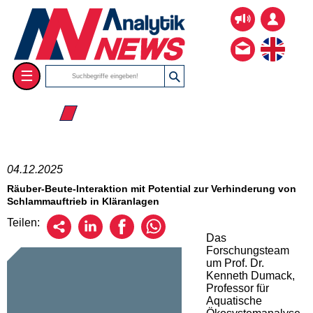
☰
☰ 2025
04.12.2025
Räuber-Beute-Interaktion mit Potential zur Verhinderung von
Schlammauftrieb in Kläranlagen
Teilen:
Das
Forschungsteam
um Prof. Dr.
Kenneth Dumack,
Professor für
Aquatische