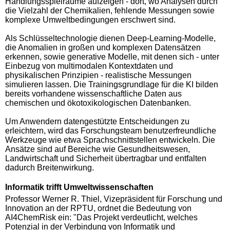
Handlungsspielräume aufzeigen - dort, wo Analysen durch
die Vielzahl der Chemikalien, fehlende Messungen sowie
komplexe Umweltbedingungen erschwert sind.
Als Schlüsseltechnologie dienen Deep-Learning-Modelle,
die Anomalien in großen und komplexen Datensätzen
erkennen, sowie generative Modelle, mit denen sich - unter
Einbezug von multimodalen Kontextdaten und
physikalischen Prinzipien - realistische Messungen
simulieren lassen. Die Trainingsgrundlage für die KI bilden
bereits vorhandene wissenschaftliche Daten aus
chemischen und ökotoxikologischen Datenbanken.
Um Anwendern datengestützte Entscheidungen zu
erleichtern, wird das Forschungsteam benutzerfreundliche
Werkzeuge wie etwa Sprachschnittstellen entwickeln. Die
Ansätze sind auf Bereiche wie Gesundheitswesen,
Landwirtschaft und Sicherheit übertragbar und entfalten
dadurch Breitenwirkung.
Informatik trifft Umweltwissenschaften
Professor Werner R. Thiel, Vizepräsident für Forschung und
Innovation an der RPTU, ordnet die Bedeutung von
AI4ChemRisk ein: "Das Projekt verdeutlicht, welches
Potenzial in der Verbindung von Informatik und