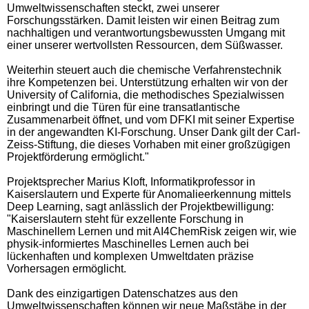
Umweltwissenschaften steckt, zwei unserer
Forschungsstärken. Damit leisten wir einen Beitrag zum
nachhaltigen und verantwortungsbewussten Umgang mit
einer unserer wertvollsten Ressourcen, dem Süßwasser.
Weiterhin steuert auch die chemische Verfahrenstechnik
ihre Kompetenzen bei. Unterstützung erhalten wir von der
University of California, die methodisches Spezialwissen
einbringt und die Türen für eine transatlantische
Zusammenarbeit öffnet, und vom DFKI mit seiner Expertise
in der angewandten KI-Forschung. Unser Dank gilt der Carl-
Zeiss-Stiftung, die dieses Vorhaben mit einer großzügigen
Projektförderung ermöglicht."
Projektsprecher Marius Kloft, Informatikprofessor in
Kaiserslautern und Experte für Anomalieerkennung mittels
Deep Learning, sagt anlässlich der Projektbewilligung:
"Kaiserslautern steht für exzellente Forschung in
Maschinellem Lernen und mit AI4ChemRisk zeigen wir, wie
physik-informiertes Maschinelles Lernen auch bei
lückenhaften und komplexen Umweltdaten präzise
Vorhersagen ermöglicht.
Dank des einzigartigen Datenschatzes aus den
Umweltwissenschaften können wir neue Maßstäbe in der