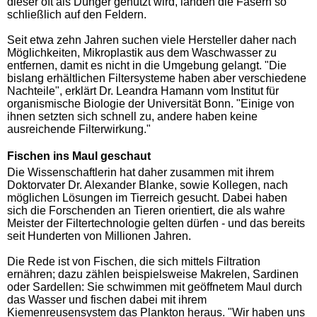
dieser oft als Dünger genutzt wird, landen die Fasern so
schließlich auf den Feldern.
Seit etwa zehn Jahren suchen viele Hersteller daher nach
Möglichkeiten, Mikroplastik aus dem Waschwasser zu
entfernen, damit es nicht in die Umgebung gelangt. "Die
bislang erhältlichen Filtersysteme haben aber verschiedene
Nachteile", erklärt Dr. Leandra Hamann vom Institut für
organismische Biologie der Universität Bonn. "Einige von
ihnen setzten sich schnell zu, andere haben keine
ausreichende Filterwirkung."
Fischen ins Maul geschaut
Die Wissenschaftlerin hat daher zusammen mit ihrem
Doktorvater Dr. Alexander Blanke, sowie Kollegen, nach
möglichen Lösungen im Tierreich gesucht. Dabei haben
sich die Forschenden an Tieren orientiert, die als wahre
Meister der Filtertechnologie gelten dürfen - und das bereits
seit Hunderten von Millionen Jahren.
Die Rede ist von Fischen, die sich mittels Filtration
ernähren; dazu zählen beispielsweise Makrelen, Sardinen
oder Sardellen: Sie schwimmen mit geöffnetem Maul durch
das Wasser und fischen dabei mit ihrem
Kiemenreusensystem das Plankton heraus. "Wir haben uns