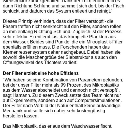
Siebstruktur zurückgehalten. Dank der Trichterform rollt es
dann Richtung Schlund und sammelt sich dort, bis der Fisch
schluckt und dadurch das System entleert und reinigt."
Dieses Prinzip verhindert, dass der Filter verstopft - die
Fasern treffen nicht senkrecht auf den Filter, sondern rollen
an ihm entlang Richtung Schlund. Zugleich ist der Prozess
sehr effektiv: Er entfernt fast das komplette Plankton aus
dem Wasser. Beides sind Punkte, die ein Mikroplastik-Filter
ebenfalls erfüllen muss. Die Forschenden haben das
Kiemenreusensystem daher nachgebaut. Dabei haben sie
sowohl die Maschengröße der Siebstruktur als auch den
Öffnungswinkel des Trichters variiert.
Der Filter erzielt eine hohe Effizienz
"Wir haben so eine Kombination von Parametern gefunden,
bei der unser Filter mehr als 99 Prozent des Mikroplastiks
aus dem Wasser abscheidet und dennoch nicht verstopft",
sagt Hamann. Zu diesem Zweck setzte das Team nicht nur
auf Experimente, sondern auch auf Computersimulationen.
Der Filter nach Vorbild der Natur enthält keine aufwändige
Mechanik und sollte sich daher sehr kostengünstig
herstellen lassen.
Das Mikroplastik, das er aus dem Waschwasser fischt,