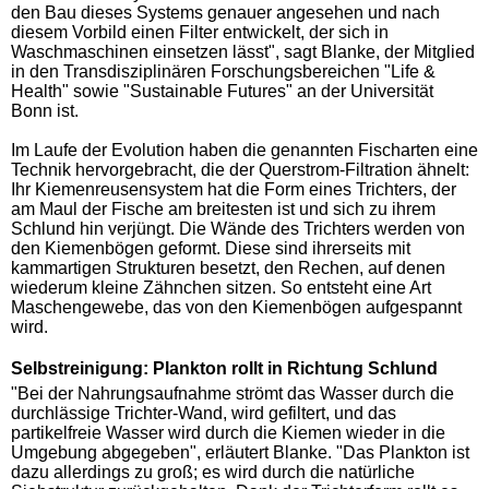
den Bau dieses Systems genauer angesehen und nach
diesem Vorbild einen Filter entwickelt, der sich in
Waschmaschinen einsetzen lässt", sagt Blanke, der Mitglied
in den Transdisziplinären Forschungsbereichen "Life &
Health" sowie "Sustainable Futures" an der Universität
Bonn ist.
Im Laufe der Evolution haben die genannten Fischarten eine
Technik hervorgebracht, die der Querstrom-Filtration ähnelt:
Ihr Kiemenreusensystem hat die Form eines Trichters, der
am Maul der Fische am breitesten ist und sich zu ihrem
Schlund hin verjüngt. Die Wände des Trichters werden von
den Kiemenbögen geformt. Diese sind ihrerseits mit
kammartigen Strukturen besetzt, den Rechen, auf denen
wiederum kleine Zähnchen sitzen. So entsteht eine Art
Maschengewebe, das von den Kiemenbögen aufgespannt
wird.
Selbstreinigung: Plankton rollt in Richtung Schlund
"Bei der Nahrungsaufnahme strömt das Wasser durch die
durchlässige Trichter-Wand, wird gefiltert, und das
partikelfreie Wasser wird durch die Kiemen wieder in die
Umgebung abgegeben", erläutert Blanke. "Das Plankton ist
dazu allerdings zu groß; es wird durch die natürliche