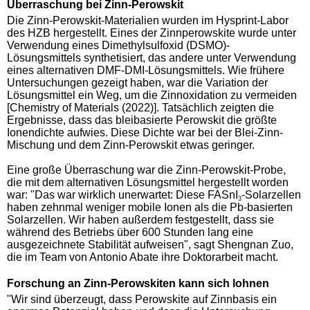
Überraschung bei Zinn-Perowskit
Die Zinn-Perowskit-Materialien wurden im Hysprint-Labor
des HZB hergestellt. Eines der Zinnperowskite wurde unter
Verwendung eines Dimethylsulfoxid (DSMO)-
Lösungsmittels synthetisiert, das andere unter Verwendung
eines alternativen DMF-DMI-Lösungsmittels. Wie frühere
Untersuchungen gezeigt haben, war die Variation der
Lösungsmittel ein Weg, um die Zinnoxidation zu vermeiden
[Chemistry of Materials (2022)]. Tatsächlich zeigten die
Ergebnisse, dass das bleibasierte Perowskit die größte
Ionendichte aufwies. Diese Dichte war bei der Blei-Zinn-
Mischung und dem Zinn-Perowskit etwas geringer.
Eine große Überraschung war die Zinn-Perowskit-Probe,
die mit dem alternativen Lösungsmittel hergestellt worden
war: "Das war wirklich unerwartet: Diese FASnI
-Solarzellen
3
haben zehnmal weniger mobile Ionen als die Pb-basierten
Solarzellen. Wir haben außerdem festgestellt, dass sie
während des Betriebs über 600 Stunden lang eine
ausgezeichnete Stabilität aufweisen", sagt Shengnan Zuo,
die im Team von Antonio Abate ihre Doktorarbeit macht.
Forschung an Zinn-Perowskiten kann sich lohnen
"Wir sind überzeugt, dass Perowskite auf Zinnbasis ein