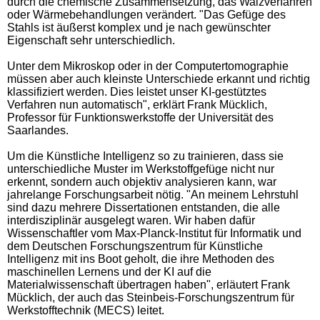
durch die chemische Zusammensetzung, das Walzverfahren
oder Wärmebehandlungen verändert. "Das Gefüge des
Stahls ist äußerst komplex und je nach gewünschter
Eigenschaft sehr unterschiedlich.
Unter dem Mikroskop oder in der Computertomographie
müssen aber auch kleinste Unterschiede erkannt und richtig
klassifiziert werden. Dies leistet unser KI-gestütztes
Verfahren nun automatisch", erklärt Frank Mücklich,
Professor für Funktionswerkstoffe der Universität des
Saarlandes.
Um die Künstliche Intelligenz so zu trainieren, dass sie
unterschiedliche Muster im Werkstoffgefüge nicht nur
erkennt, sondern auch objektiv analysieren kann, war
jahrelange Forschungsarbeit nötig. "An meinem Lehrstuhl
sind dazu mehrere Dissertationen entstanden, die alle
interdisziplinär ausgelegt waren. Wir haben dafür
Wissenschaftler vom Max-Planck-Institut für Informatik und
dem Deutschen Forschungszentrum für Künstliche
Intelligenz mit ins Boot geholt, die ihre Methoden des
maschinellen Lernens und der KI auf die
Materialwissenschaft übertragen haben", erläutert Frank
Mücklich, der auch das Steinbeis-Forschungszentrum für
Werkstofftechnik (MECS) leitet.