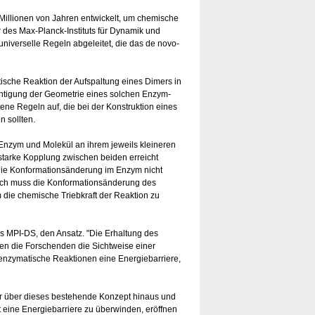
Millionen von Jahren entwickelt, um chemische
 des Max-Planck-Instituts für Dynamik und
niverselle Regeln abgeleitet, die das de novo-
tische Reaktion der Aufspaltung eines Dimers in
chtigung der Geometrie eines solchen Enzym-
dene Regeln auf, die bei der Konstruktion eines
 sollten.
n Enzym und Molekül an ihrem jeweils kleineren
starke Kopplung zwischen beiden erreicht
die Konformationsänderung im Enzym nicht
ßlich muss die Konformationsänderung des
die chemische Triebkraft der Reaktion zu
s MPI-DS, den Ansatz. "Die Erhaltung des
ten die Forschenden die Sichtweise einer
 enzymatische Reaktionen eine Energiebarriere,
r über dieses bestehende Konzept hinaus und
tt eine Energiebarriere zu überwinden, eröffnen