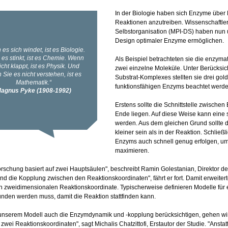
In der Biologie haben sich Enzyme über 
Reaktionen anzutreiben. Wissenschaftler
Selbstorganisation (MPI-DS) haben nun u
Design optimaler Enzyme ermöglichen.
Als Beispiel betrachteten sie die enzyma
zwei einzelne Moleküle. Unter Berücksi
Substrat-Komplexes stellten sie drei gol
funktionsfähigen Enzyms beachtet werden
Erstens sollte die Schnittstelle zwische
Ende liegen. Auf diese Weise kann eine 
werden. Aus dem gleichen Grund sollte 
kleiner sein als in der Reaktion. Schlie
Enzyms auch schnell genug erfolgen, um 
maximieren.
rschung basiert auf zwei Hauptsäulen", beschreibt Ramin Golestanian, Direktor de
nd die Kopplung zwischen den Reaktionskoordinaten", fährt er fort. Damit erweiter
n zweidimensionalen Reaktionskoordinate. Typischerweise definieren Modelle für
nden werden muss, damit die Reaktion stattfinden kann.
 unserem Modell auch die Enzymdynamik und -kopplung berücksichtigen, gehen wi
 zwei Reaktionskoordinaten", sagt Michalis Chatzittofi, Erstautor der Studie. "Ansta