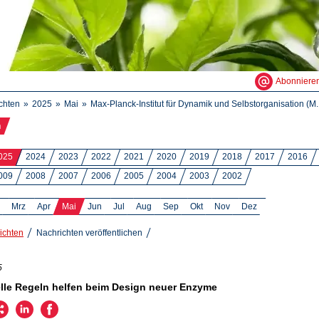
Abonniere
chten
2025
Mai
Max-Planck-Institut für Dynamik und Selbstorganisation (M..
n
025
2024
2023
2022
2021
2020
2019
2018
2017
2016
009
2008
2007
2006
2005
2004
2003
2002
Mrz
Apr
Mai
Jun
Jul
Aug
Sep
Okt
Nov
Dez
ichten
Nachrichten veröffentlichen
5
lle Regeln helfen beim Design neuer Enzyme