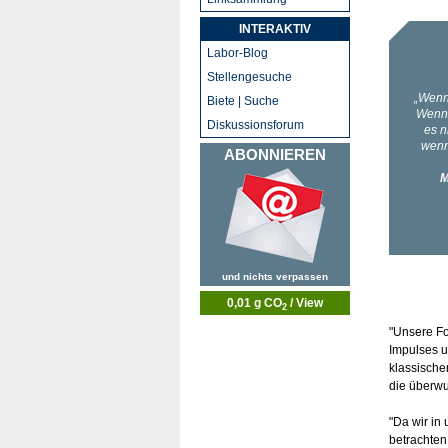
INTERAKTIV
Labor-Blog
Stellengesuche
Biete | Suche
Diskussionsforum
ABONNIEREN
und nichts verpassen
0,01 g CO
/ View
2
"Unsere Fo
Impulses u
klassische
die überwu
"Da wir in
betrachten