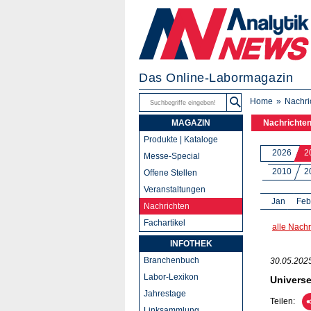
Das Online-Labormagazin
Home
Nachri
MAGAZIN
Nachrichte
Produkte | Kataloge
2026
2
Messe-Special
2010
2
Offene Stellen
Veranstaltungen
Jan
Feb
Nachrichten
Fachartikel
alle Nachr
INFOTHEK
Branchenbuch
30.05.202
Labor-Lexikon
Universe
Jahrestage
Teilen:
Linksammlung