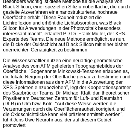
Besonders wichtig ist diese Methode für die Analyse von
Black Silicon, einer speziellen Siliziumoberfläche, die durch
gezielte Ätzverfahren eine nanostrukturierte, hochraue
Oberfläche erhält. "Diese Rauheit reduziert die
Lichtreflexion und erhöht die Lichtabsorption, was Black
Silicon für Anwendungen in der Photovoltaik besonders
interessant macht", erläutert PD Dr. Frank Müller, der XPS-
Experte des Teams. Die neue Methode ermöglicht es nun,
die Dicke der Oxidschicht auf Black Silicon mit einer bisher
unerreichten Genauigkeit zu bestimmen.
Die Wissenschaftler nutzen eine neuartige geometrische
Analyse des vom AFM gelieferten Topographiebildes der
Oberfläche. "Sogenannte Minkowski-Tensoren erlauben es,
die lokale Neigung der Oberfläche genau zu bestimmen und
diese Informationen aus dem AFM in die Auswertung der
XPS-Spektren einzubeziehen", legt der Kooperationspartner
des Saarbrücker Teams, Dr. Michael Klatt, dar, theoretischer
Physiker am Deutschen Zentrum für Luft- und Raumfahrt
(DLR) in Ulm bzw. Köln. "Auf diese Weise werden die
Verzerrungen durch die Oberflächenrauheit korrigiert, und
die Oxidschichtdicke kann viel präziser ermittelt werden",
führt Jens Uwe Neurohr aus, der auf diesem Gebiet
promoviert.