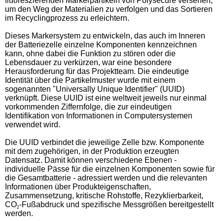
fluoreszierenden Markerpartikeln von Polysecure versehen,
um den Weg der Materialien zu verfolgen und das Sortieren
im Recyclingprozess zu erleichtern.
Dieses Markersystem zu entwickeln, das auch im Inneren
der Batteriezelle einzelne Komponenten kennzeichnen
kann, ohne dabei die Funktion zu stören oder die
Lebensdauer zu verkürzen, war eine besondere
Herausforderung für das Projektteam. Die eindeutige
Identität über die Partikelmuster wurde mit einem
sogenannten "Universally Unique Identifier" (UUID)
verknüpft. Diese UUID ist eine weltweit jeweils nur einmal
vorkommenden Ziffernfolge, die zur eindeutigen
Identifikation von Informationen in Computersystemen
verwendet wird.
Die UUID verbindet die jeweilige Zelle bzw. Komponente
mit dem zugehörigen, in der Produktion erzeugten
Datensatz. Damit können verschiedene Ebenen -
individuelle Pässe für die einzelnen Komponenten sowie für
die Gesamtbatterie - adressiert werden und die relevanten
Informationen über Produkteigenschaften,
Zusammensetzung, kritische Rohstoffe, Rezyklierbarkeit,
CO
-Fußabdruck und spezifische Messgrößen bereitgestellt
2
werden.