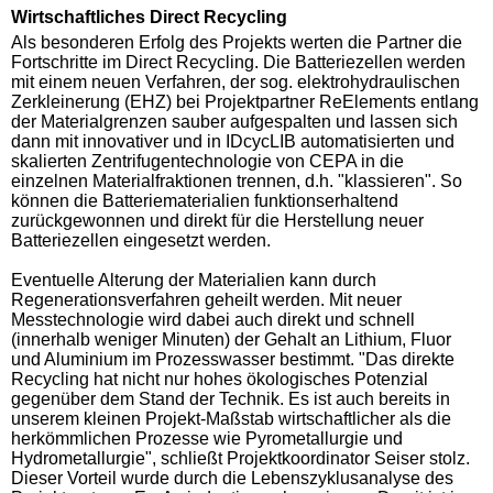
Wirtschaftliches Direct Recycling
Als besonderen Erfolg des Projekts werten die Partner die
Fortschritte im Direct Recycling. Die Batteriezellen werden
mit einem neuen Verfahren, der sog. elektrohydraulischen
Zerkleinerung (EHZ) bei Projektpartner ReElements entlang
der Materialgrenzen sauber aufgespalten und lassen sich
dann mit innovativer und in IDcycLIB automatisierten und
skalierten Zentrifugentechnologie von CEPA in die
einzelnen Materialfraktionen trennen, d.h. "klassieren". So
können die Batteriematerialien funktionserhaltend
zurückgewonnen und direkt für die Herstellung neuer
Batteriezellen eingesetzt werden.
Eventuelle Alterung der Materialien kann durch
Regenerationsverfahren geheilt werden. Mit neuer
Messtechnologie wird dabei auch direkt und schnell
(innerhalb weniger Minuten) der Gehalt an Lithium, Fluor
und Aluminium im Prozesswasser bestimmt. "Das direkte
Recycling hat nicht nur hohes ökologisches Potenzial
gegenüber dem Stand der Technik. Es ist auch bereits in
unserem kleinen Projekt-Maßstab wirtschaftlicher als die
herkömmlichen Prozesse wie Pyrometallurgie und
Hydrometallurgie", schließt Projektkoordinator Seiser stolz.
Dieser Vorteil wurde durch die Lebenszyklusanalyse des