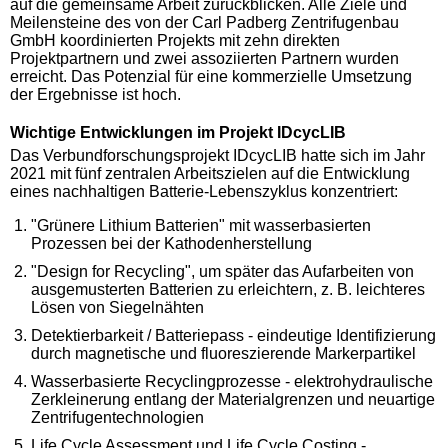
auf die gemeinsame Arbeit zurückblicken. Alle Ziele und
Meilensteine des von der Carl Padberg Zentrifugenbau
GmbH koordinierten Projekts mit zehn direkten
Projektpartnern und zwei assoziierten Partnern wurden
erreicht. Das Potenzial für eine kommerzielle Umsetzung
der Ergebnisse ist hoch.
Wichtige Entwicklungen im Projekt IDcycLIB
Das Verbundforschungsprojekt IDcycLIB hatte sich im Jahr
2021 mit fünf zentralen Arbeitszielen auf die Entwicklung
eines nachhaltigen Batterie-Lebenszyklus konzentriert:
"Grünere Lithium Batterien" mit wasserbasierten
Prozessen bei der Kathodenherstellung
"Design for Recycling", um später das Aufarbeiten von
ausgemusterten Batterien zu erleichtern, z. B. leichteres
Lösen von Siegelnähten
Detektierbarkeit / Batteriepass - eindeutige Identifizierung
durch magnetische und fluoreszierende Markerpartikel
Wasserbasierte Recyclingprozesse - elektrohydraulische
Zerkleinerung entlang der Materialgrenzen und neuartige
Zentrifugentechnologien
Life Cycle Assessment und Life Cycle Costing -