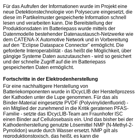
Für das Aufrufen der Informationen wurde im Projekt eine
neue Detektionstechnologie von Polysecure eingesetzt, die
diese im Partikelmuster gespeicherte Information schnell
lesen und verarbeiten kann. Die Bereitstellung der
Produktionsdaten im Batteriepass wurde mittels der
Datenmodelle bestehender Datenaustausch-Netzwerke wie
dem CATENA-X Automotive Network und in Vorbereitung
auf den "Eclipse Dataspace Connector" ermöglicht. Die
geforderte Interoperabilität - das heißt die Möglichkeit, über
gängige Systeme Daten auszutauschen - wird so gesichert
und der schnelle Zugriff auf die im Batteriepass
gespeicherten Daten ermöglicht.
Fortschritte in der Elektrodenherstellung
Für eine nachhaltigere Herstellung von
Batteriekomponenten wurde in IDcycLIB der Herstellprozess
der Kathoden unter die Lupe genommen. Für das als
Binder-Material eingesetzte PVDF (Polyvinylidenfluorid) -
ein Mitglied der zunehmend in die Kritik geratenen PFAS-
Familie - setzte das IDcycLIB-Team am Fraunhofer ISC
einen Binder auf Cellulosebasis ein. Und das bisher bei der
Kathodenherstellung genutzte Lösemittel NMP (N-Methyl-2-
Pyrrolidon) wurde durch Wasser ersetzt. NMP gilt als
reproduktionstoxisch, das heißt, es kann die