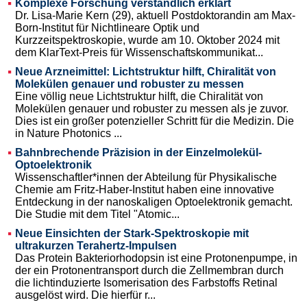
Komplexe Forschung verständlich erklärt
Dr. Lisa-Marie Kern (29), aktuell Postdoktorandin am Max-
Born-Institut für Nichtlineare Optik und
Kurzzeitspektroskopie, wurde am 10. Oktober 2024 mit
dem KlarText-Preis für Wissenschaftskommunikat...
Neue Arzneimittel: Lichtstruktur hilft, Chiralität von
Molekülen genauer und robuster zu messen
Eine völlig neue Lichtstruktur hilft, die Chiralität von
Molekülen genauer und robuster zu messen als je zuvor.
Dies ist ein großer potenzieller Schritt für die Medizin. Die
in Nature Photonics ...
Bahnbrechende Präzision in der Einzelmolekül-
Optoelektronik
Wissenschaftler*innen der Abteilung für Physikalische
Chemie am Fritz-Haber-Institut haben eine innovative
Entdeckung in der nanoskaligen Optoelektronik gemacht.
Die Studie mit dem Titel "Atomic...
Neue Einsichten der Stark-Spektroskopie mit
ultrakurzen Terahertz-Impulsen
Das Protein Bakteriorhodopsin ist eine Protonenpumpe, in
der ein Protonentransport durch die Zellmembran durch
die lichtinduzierte Isomerisation des Farbstoffs Retinal
ausgelöst wird. Die hierfür r...