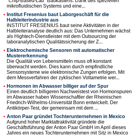
"Chip-Based-Lab" Baukastens. Dank des speziellen
mikrofluidischen Systems und eine...
Institut Fresenius baut Laborgeschäft für die
Halbleiterindustrie aus
INSTITUT FRESENIUS baut seine Aktivitäten in der
Halbleiteranalyse deutlich aus: Das Unternehmen wächst
als Hightech-Dienstleister mit dem Outsourcing der
laboranalytischen Qualitätssicherung der Z...
Elektrochemische Sensoren mit automatischer
Mustererkennung
Die Qualität von Lebensmitteln muss oft konstant
überwacht werden. Dies kann durch empfindliche
Sensorsysteme wie elektronische Zungen erfolgen. Mit
dem Messverfahren der zyklischen Voltametrie wer...
Hormonen im Abwasser billiger auf der Spur
Einen deutlich billigeren Nachweistest von Hormonspuren
im Abwasser haben Wissenschaftler der Rheinischen
Friedrich-Wilhelms-Universität Bonn entwickelt. Der
Antikörper-Test, der gemeinsam mit dem ...
Anton Paar gründet Tochterunternehmen in Mexico
Aufgrund hoher Marktattraktivität gründete die
Geschäftsführung der Anton Paar GmbH im April dieses
Jahres ein neues Tochterunternehmen mit Sitz in Mexico