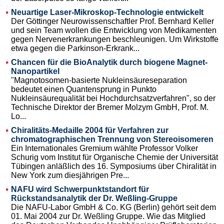
Neuartige Laser-Mikroskop-Technologie entwickelt
Der Göttinger Neurowissenschaftler Prof. Bernhard Keller
und sein Team wollen die Entwicklung von Medikamenten
gegen Nervenerkrankungen beschleunigen. Um Wirkstoffe
etwa gegen die Parkinson-Erkrank...
Chancen für die BioAnalytik durch biogene Magnet-
Nanopartikel
"Magnotosomen-basierte Nukleinsäureseparation
bedeutet einen Quantensprung in Punkto
Nukleinsäurequalität bei Hochdurchsatzverfahren", so der
Technische Direktor der Bremer Molzym GmbH, Prof. M.
Lo...
Chiralitäts-Medaille 2004 für Verfahren zur
chromatographischen Trennung von Stereoisomeren
Ein Internationales Gremium wählte Professor Volker
Schurig vom Institut für Organische Chemie der Universität
Tübingen anläßlich des 16. Symposiums über Chiralität in
New York zum diesjährigen Pre...
NAFU wird Schwerpunktstandort für
Rückstandsanalytik der Dr. Weßling-Gruppe
Die NAFU-Labor GmbH & Co. KG (Berlin) gehört seit dem
01. Mai 2004 zur Dr. Weßling Gruppe. Wie das Mitglied