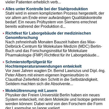
vieler Patienten erheblich verb...
Alles unter Kontrolle bei der Stahlproduktion
Stahl wird in einem komplizierten Prozess hergestellt, der
vor allem am Ende einer aufwändigen Qualitätskontrolle
bedarf. Ein neues Prüfsystem von Siemens errechnet
bereits während der Produktion d...
Richtfest für Laborgebäude der medizinischen
Genomforschung
Nach zehneinhalb Monaten Bauzeit haben das Max-
Delbrück-Centrum für Molekulare Medizin (MDC) Berlin-
Buch und das Forschungsinstitut für Molekulare
Pharmakologie (FMP) Richtfest für ihr Laborgebäude...
Schmierstoffprüfgerät für
Hochtemperaturanwendungen entwickelt
Vor zwei Jahren wagten Dr. Bernd Lawiszus und Dipl.-Ing.
Peter Albers mit einem eigenen Ingenieurbüro in
Clausthal-Zellerfeld den Schritt in die Selbständigkeit.
Seitdem machten sich die Absolvente...
Molekültrennung mit Lasern
Physiker der Freien Universität Berlin haben ein neues
System entwickelt, mit dem Moleküle und Isotope getrennt
werden können: Dabei wird von den Forschern die Form
der Laserpulse so lange variiert...