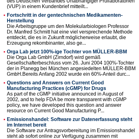
des Deutschen Verbandes Unabhängiger Prüflaboratorien
(VUP) in einem Kundenbrief mitteilt...
Fortschritt in der gentechnischen Medikamenten-
Herstellung
Die Arbeitsgruppe um den Molekularbiologen Professor
Dr. Manfred Schmitt hat eine viel versprechende Methode
entdeckt, die es in Zukunft möglicherweise erlaubt, die
Erzeugung rekombinanter, also ge...
Orga Lab jetzt 100%-ige Tochter von MÜLLER-BBM
Die Orga Lab GmbH (Zirndorf) wird gemäß
Gesellschafterbeschluss vom 26. Juni 2004 100%-Tochter
der in Planegg bei München angesiedelten MÜLLER-BBM
GmbH.Bereits Anfang 2002 wurde ein 60%-Anteil durc...
Questions and Answers on Current Good
Manufacturing Practices (cGMP) for Drugs
As part of the cGMP initiative announced in August of
2002, and to help FDA be more transparent with cGMP
policy, we have developed this question and answer
resource on Current Good Manufacturing P...
Emissionshandel: Software zur Datenerfassung steht
im Internet bereit
Die Software zur Antragsvorbereitung im Emissionshandel
steht ab sofort online zur Verfügung zusammen mit