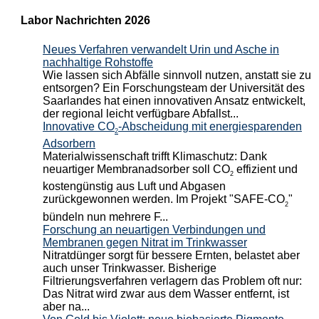
Labor Nachrichten 2026
Neues Verfahren verwandelt Urin und Asche in
nachhaltige Rohstoffe
Wie lassen sich Abfälle sinnvoll nutzen, anstatt sie zu
entsorgen? Ein Forschungsteam der Universität des
Saarlandes hat einen innovativen Ansatz entwickelt,
der regional leicht verfügbare Abfallst...
Innovative CO
-Abscheidung mit energiesparenden
2
Adsorbern
Materialwissenschaft trifft Klimaschutz: Dank
neuartiger Membranadsorber soll CO
effizient und
2
kostengünstig aus Luft und Abgasen
zurückgewonnen werden. Im Projekt "SAFE-CO
"
2
bündeln nun mehrere F...
Forschung an neuartigen Verbindungen und
Membranen gegen Nitrat im Trinkwasser
Nitratdünger sorgt für bessere Ernten, belastet aber
auch unser Trinkwasser. Bisherige
Filtrierungsverfahren verlagern das Problem oft nur:
Das Nitrat wird zwar aus dem Wasser entfernt, ist
aber na...