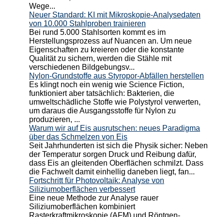
Wege...
Neuer Standard: KI mit Mikroskopie-Analysedaten
von 10.000 Stahlproben trainieren
Bei rund 5.000 Stahlsorten kommt es im
Herstellungsprozess auf Nuancen an. Um neue
Eigenschaften zu kreieren oder die konstante
Qualität zu sichern, werden die Stähle mit
verschiedenen Bildgebungsv...
Nylon-Grundstoffe aus Styropor-Abfällen herstellen
Es klingt noch ein wenig wie Science Fiction,
funktioniert aber tatsächlich: Bakterien, die
umweltschädliche Stoffe wie Polystyrol verwerten,
um daraus die Ausgangsstoffe für Nylon zu
produzieren, ...
Warum wir auf Eis ausrutschen: neues Paradigma
über das Schmelzen von Eis
Seit Jahrhunderten ist sich die Physik sicher: Neben
der Temperatur sorgen Druck und Reibung dafür,
dass Eis an gleitenden Oberflächen schmilzt. Dass
die Fachwelt damit einhellig daneben liegt, fan...
Fortschritt für Photovoltaik: Analyse von
Siliziumoberflächen verbessert
Eine neue Methode zur Analyse rauer
Siliziumoberflächen kombiniert
Rasterkraftmikroskopie (AFM) und Röntgen-