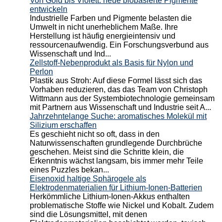
Von Gold bis Violett: neue biobasierte Pigmente
entwickeln
Industrielle Farben und Pigmente belasten die
Umwelt in nicht unerheblichem Maße. Ihre
Herstellung ist häufig energieintensiv und
ressourcenaufwendig. Ein Forschungsverbund aus
Wissenschaft und Ind...
Zellstoff-Nebenprodukt als Basis für Nylon und
Perlon
Plastik aus Stroh: Auf diese Formel lässt sich das
Vorhaben reduzieren, das das Team von Christoph
Wittmann aus der Systembiotechnologie gemeinsam
mit Partnern aus Wissenschaft und Industrie seit A...
Jahrzehntelange Suche: aromatisches Molekül mit
Silizium erschaffen
Es geschieht nicht so oft, dass in den
Naturwissenschaften grundlegende Durchbrüche
geschehen. Meist sind die Schritte klein, die
Erkenntnis wächst langsam, bis immer mehr Teile
eines Puzzles bekan...
Eisenoxid haltige Sphärogele als
Elektrodenmaterialien für Lithium-Ionen-Batterien
Herkömmliche Lithium-Ionen-Akkus enthalten
problematische Stoffe wie Nickel und Kobalt. Zudem
sind die Lösungsmittel, mit denen