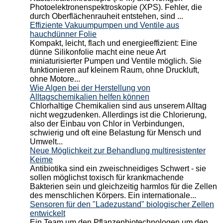
Photoelektronenspektroskopie (XPS). Fehler, die
durch Oberflächenrauheit entstehen, sind ...
Effiziente Vakuumpumpen und Ventile aus
hauchdünner Folie
Kompakt, leicht, flach und energieeffizient: Eine
dünne Silikonfolie macht eine neue Art
miniaturisierter Pumpen und Ventile möglich. Sie
funktionieren auf kleinem Raum, ohne Druckluft,
ohne Motore...
Wie Algen bei der Herstellung von
Alltagschemikalien helfen können
Chlorhaltige Chemikalien sind aus unserem Alltag
nicht wegzudenken. Allerdings ist die Chlorierung,
also der Einbau von Chlor in Verbindungen,
schwierig und oft eine Belastung für Mensch und
Umwelt...
Neue Möglichkeit zur Behandlung multiresistenter
Keime
Antibiotika sind ein zweischneidiges Schwert - sie
sollen möglichst toxisch für krankmachende
Bakterien sein und gleichzeitig harmlos für die Zellen
des menschlichen Körpers. Ein internationale...
Sensoren für den "Ladezustand" biologischer Zellen
entwickelt
Ein Team um den Pflanzenbiotechnologen um den