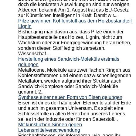
doch die konkreten Auswirkungen sind nur wenigen
Akteuren bekannt: Am 1. August trat das EU-Gesetz
zur Künstlichen Intelligenz in Kraft. Damit wir...
Pilze gewinnen Kohlenstoff aus dem Holzbestandteil
Lignin
Bisher ging man davon aus, dass Pilze einen der
Hauptbestandteile des Holzes, Lignin, nicht zum
Wachstum oder zur Energiegewinnung heranziehen,
sondern diesen Stoff lediglich zersetzen.
Wissenschaf...
Herstellung eines Sandwich-Moleküls erstmals
gelungen
Metallocene, Moleküle aus zwei flachen Ringen aus
Kohlenstoffatomen und einem dazwischenliegenden
Metallatom, werden aufgrund ihrer Struktur auch
Sandwich-Komplexe oder Sandwich-Moleküle
genannt. 2...
Synthese einer neuen Form von Eisen gelungen
Eisen ist eines der häufigsten Elemente auf der Erde
und auch im gesamten Universum. Es spielt eine
Schlüsselrolle in allen Bereichen unseres Lebens,
sei es in der Industrie oder für den Sauerstoff...
Mit künstlichen Sinnen gegen
Lebensmittelverschwendung
Frischhalteboxen, die informieren, wie lange ihr