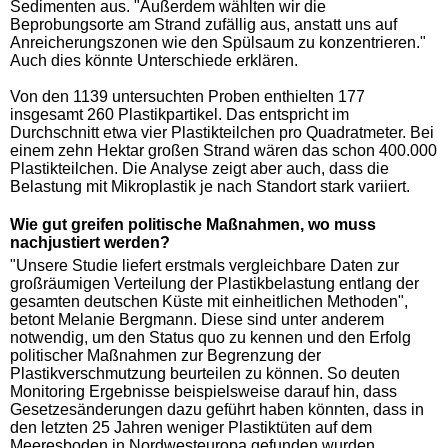
Sedimenten aus. "Außerdem wählten wir die
Beprobungsorte am Strand zufällig aus, anstatt uns auf
Anreicherungszonen wie den Spülsaum zu konzentrieren."
Auch dies könnte Unterschiede erklären.
Von den 1139 untersuchten Proben enthielten 177
insgesamt 260 Plastikpartikel. Das entspricht im
Durchschnitt etwa vier Plastikteilchen pro Quadratmeter. Bei
einem zehn Hektar großen Strand wären das schon 400.000
Plastikteilchen. Die Analyse zeigt aber auch, dass die
Belastung mit Mikroplastik je nach Standort stark variiert.
Wie gut greifen politische Maßnahmen, wo muss
nachjustiert werden?
"Unsere Studie liefert erstmals vergleichbare Daten zur
großräumigen Verteilung der Plastikbelastung entlang der
gesamten deutschen Küste mit einheitlichen Methoden",
betont Melanie Bergmann. Diese sind unter anderem
notwendig, um den Status quo zu kennen und den Erfolg
politischer Maßnahmen zur Begrenzung der
Plastikverschmutzung beurteilen zu können. So deuten
Monitoring Ergebnisse beispielsweise darauf hin, dass
Gesetzesänderungen dazu geführt haben könnten, dass in
den letzten 25 Jahren weniger Plastiktüten auf dem
Meeresboden in Nordwesteuropa gefunden wurden.