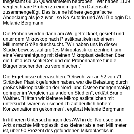
insgesamt 68,36 Quadratmetern beproben. "Wir haben 1139
vergleichbare Proben zu einem großen Datensatz
zusammengefügt. Das ist eine höhere geografische
Abdeckung als je zuvor", so Ko-Autorin und AWI-Biologin Dr.
Melanie Bergmann.
Die Proben wurden dann am AWI getrocknet, gesiebt und
unter dem Mikroskop nach Plastikpartikeln ab einem
Millimeter Größe durchsucht. "Wir haben uns in dieser
Studie bewusst auf großes Mikroplastik konzentriert, um
eine Verunreinigung mit kleinen Mikroplastikteilchen über
die Luft auszuschließen und die Probennahme für die
Bürgerforschenden zu vereinfachen."
Die Ergebnisse überraschten: "Obwohl wir an 52 von 71
Stränden Plastik gefunden haben, war die Belastung durch
großes Mikroplastik an der Nord- und Ostsee mengenmäßig
geringer im Vergleich zu anderen Studien", erklärt Bruno
Walther. "Hätten wir kleinere Mikroplastikteilchen mit
untersucht, wären wir sicherlich auf deutlich höhere
Konzentrationen gekommen", ergänzt Melanie Bergmann.
In früheren Untersuchungen des AWI in der Nordsee und
Arktis machte Mikroplastik, das kleiner als einen Millimeter
ist, über 90 Prozent des gefundenen Mikroplastiks in