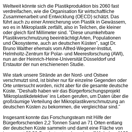
Weltweit könnte sich die Plastikproduktion bis 2060 fast
verdreifachen, wie die Organisation für wirtschaftliche
Zusammenarbeit und Entwicklung (OECD) schätzt. Das
führt auch zu einer Anreicherung von Plastik in Gewässern,
wo es in Mikroplastik zerfällt, also in Teilchen, die kleiner
oder gleich fünf Millimeter sind. "Diese unumkehrbare
Plastikverschmutzung beeinträchtigt Arten, Populationen
und Ökosysteme, auch an deutschen Küsten", sagt Dr.
Bruno Walther ehemals vom Alfred-Wegener-Institut,
Helmholtz-Zentrum für Polar- und Meeresforschung (AWI),
nun an der Heinrich-Heine-Universität Düsseldorf und
Erstautor der nun erschienenen Studie.
Wie stark unsere Strände an der Nord- und Ostsee
verschmutzt sind, ist bisher nur für einzelne Gegenden oder
Orte untersucht worden, nicht aber für die gesamte deutsche
Küste. "Deshalb haben wir das Bürgerforschungsprojekt
'Mikroplastikdetektive' ins Leben gerufen, um Daten über die
großräumige Verteilung der Mikroplastikverschmutzung an
deutschen Küsten zu bekommen, die vergleichbar sind."
Insgesamt konnte das Forschungsteam mit Hilfe der
Bürgerforschenden 2,2 Tonnen Sand an 71 Orten entlang
der deutschen Küste sammeln und damit eine Fläche von