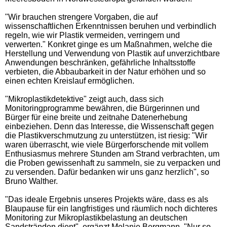
"Wir brauchen strengere Vorgaben, die auf
wissenschaftlichen Erkenntnissen beruhen und verbindlich
regeln, wie wir Plastik vermeiden, verringern und
verwerten." Konkret ginge es um Maßnahmen, welche die
Herstellung und Verwendung von Plastik auf unverzichtbare
Anwendungen beschränken, gefährliche Inhaltsstoffe
verbieten, die Abbaubarkeit in der Natur erhöhen und so
einen echten Kreislauf ermöglichen.
"Mikroplastikdetektive" zeigt auch, dass sich
Monitoringprogramme bewähren, die Bürgerinnen und
Bürger für eine breite und zeitnahe Datenerhebung
einbeziehen. Denn das Interesse, die Wissenschaft gegen
die Plastikverschmutzung zu unterstützen, ist riesig: "Wir
waren überrascht, wie viele Bürgerforschende mit vollem
Enthusiasmus mehrere Stunden am Strand verbrachten, um
die Proben gewissenhaft zu sammeln, sie zu verpacken und
zu versenden. Dafür bedanken wir uns ganz herzlich", so
Bruno Walther.
"Das ideale Ergebnis unseres Projekts wäre, dass es als
Blaupause für ein langfristiges und räumlich noch dichteres
Monitoring zur Mikroplastikbelastung an deutschen
Sandstränden dient", ergänzt Melanie Bergmann. "Nur so