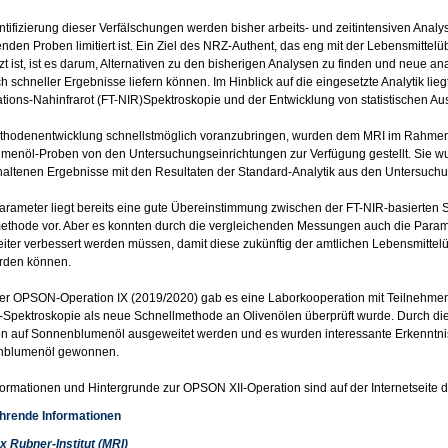
entifizierung dieser Verfälschungen werden bisher arbeits- und zeitintensiven Anal
nden Proben limitiert ist. Ein Ziel des NRZ-Authent, das eng mit der Lebensmitt
zt ist, ist es darum, Alternativen zu den bisherigen Analysen zu finden und neue ana
h schneller Ergebnisse liefern können. Im Hinblick auf die eingesetzte Analytik lie
tions-Nahinfrarot (FT-NIR)Spektroskopie und der Entwicklung von statistischen A
thodenentwicklung schnellstmöglich voranzubringen, wurden dem MRI im Rahme
enöl-Proben von den Untersuchungseinrichtungen zur Verfügung gestellt. Sie wur
haltenen Ergebnisse mit den Resultaten der Standard-Analytik aus den Untersuchu
Parameter liegt bereits eine gute Übereinstimmung zwischen der FT-NIR-basierte
thode vor. Aber es konnten durch die vergleichenden Messungen auch die Parameter
iter verbessert werden müssen, damit diese zukünftig der amtlichen Lebensmitte
erden können.
er OPSON-Operation IX (2019/2020) gab es eine Laborkooperation mit Teilnehmen
-Spektroskopie als neue Schnellmethode an Olivenölen überprüft wurde. Durch d
n auf Sonnenblumenöl ausgeweitet werden und es wurden interessante Erkenntn
nblumenöl gewonnen.
formationen und Hintergrunde zur OPSON XII-Operation sind auf der Internetseit
ührende Informationen
x Rubner-Institut (MRI)