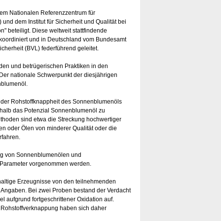
inem Nationalen Referenzzentrum für
und dem Institut für Sicherheit und Qualität bei
 beteiligt. Diese weltweit stattfindende
 koordiniert und in Deutschland vom Bundesamt
cherheit (BVL) federführend geleitet.
den und betrügerischen Praktiken in den
Der nationale Schwerpunkt der diesjährigen
blumenöl.
 der Rohstoffknappheit des Sonnenblumenöls
shalb das Potenzial Sonnenblumenöl zu
ethoden sind etwa die Streckung hochwertiger
en oder Ölen von minderer Qualität oder die
fahren.
ung von Sonnenblumenölen und
r Parameter vorgenommen werden.
ltige Erzeugnisse von den teilnehmenden
de Angaben. Bei zwei Proben bestand der Verdacht
 aufgrund fortgeschrittener Oxidation auf.
 Rohstoffverknappung haben sich daher