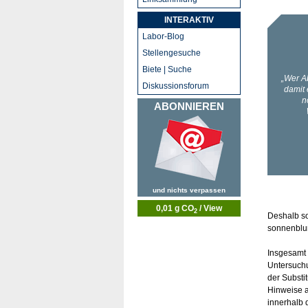
INTERAKTIV
Labor-Blog
Stellengesuche
Biete | Suche
Diskussionsforum
ABONNIEREN
und nichts verpassen
0,01 g CO
/ View
2
Deshalb s
sonnenblu
Insgesamt
Untersuchu
der Substi
Hinweise 
innerhalb 