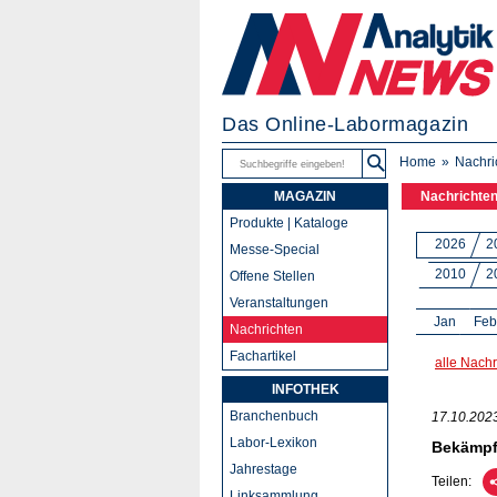
Das Online-Labormagazin
Home
Nachri
MAGAZIN
Nachrichte
Produkte | Kataloge
2026
2
Messe-Special
2010
2
Offene Stellen
Veranstaltungen
Jan
Feb
Nachrichten
Fachartikel
alle Nachr
INFOTHEK
Branchenbuch
17.10.202
Labor-Lexikon
Bekämpf
Jahrestage
Teilen:
Linksammlung