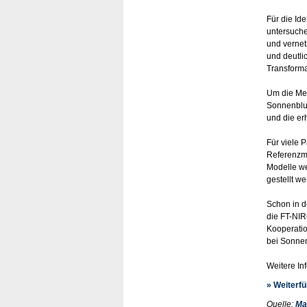
Für die Id
untersuche
und vernet
und deutlic
Transforma
Um die Me
Sonnenblum
und die er
Für viele 
Referenzme
Modelle we
gestellt w
Schon in d
die FT-NIR
Kooperatio
bei Sonne
Weitere In
» Weiterf
Quelle:
Ma