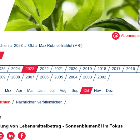
Abonniere
chten
2023
Okt
Max Rubner-Institut (MRI)
n
025
2024
2023
2022
2021
2020
2019
2018
2017
2016
009
2008
2007
2006
2005
2004
2003
2002
Mrz
Apr
Mai
Jun
Jul
Aug
Sep
Okt
Nov
Dez
ichten
Nachrichten veröffentlichen
3
ung von Lebensmittelbetrug - Sonnenblumenöl im Fokus