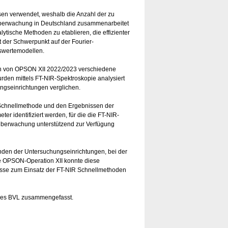
ysen verwendet, weshalb die Anzahl der zu
elüberwachung in Deutschland zusammenarbeitet
lytische Methoden zu etablieren, die effizienter
gt der Schwerpunkt auf der Fourier-
uswertemodellen.
n von OPSON XII 2022/2023 verschiedene
den mittels FT-NIR-Spektroskopie analysiert
ngseinrichtungen verglichen.
n Schnellmethode und den Ergebnissen der
 identifiziert werden, für die die FT-NIR-
lüberwachung unterstützend zur Verfügung
den der Untersuchungseinrichtungen, bei der
ie OPSON-Operation XII konnte diese
isse zum Einsatz der FT-NIR Schnellmethoden
e des BVL zusammengefasst.