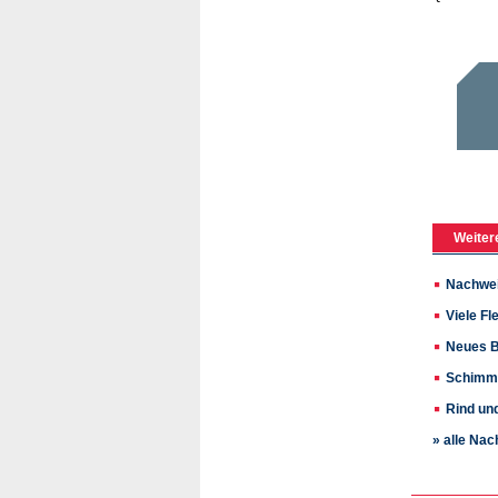
Weiter
Nachwei
Viele Fl
Neues B
Schimme
Rind und
» alle Nac