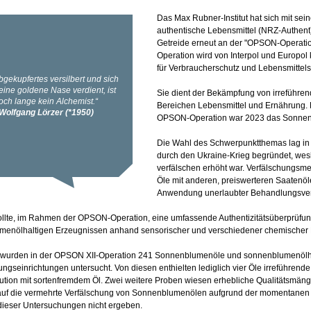
Das Max Rubner-Institut hat sich mit se
authentische Lebensmittel (NRZ-Authent) 
Getreide erneut an der "OPSON-Operation"
Operation wird von Interpol und Europol
für Verbraucherschutz und Lebensmittelsi
Sie dient der Bekämpfung von irreführen
Bereichen Lebensmittel und Ernährung. 
OPSON-Operation war 2023 das Sonnen
Die Wahl des Schwerpunktthemas lag in
durch den Ukraine-Krieg begründet, we
verfälschen erhöht war. Verfälschungsm
Öle mit anderen, preiswerteren Saatenöl
Anwendung unerlaubter Behandlungsver
ollte, im Rahmen der OPSON-Operation, eine umfassende Authentizitätsüberprüf
menölhaltigen Erzeugnissen anhand sensorischer und verschiedener chemische
 wurden in der OPSON XII-Operation 241 Sonnenblumenöle und sonnenblumenölha
ngseinrichtungen untersucht. Von diesen enthielten lediglich vier Öle irreführen
tution mit sortenfremdem Öl. Zwei weitere Proben wiesen erhebliche Qualitätsmängel
auf die vermehrte Verfälschung von Sonnenblumenölen aufgrund der momentanen
dieser Untersuchungen nicht ergeben.