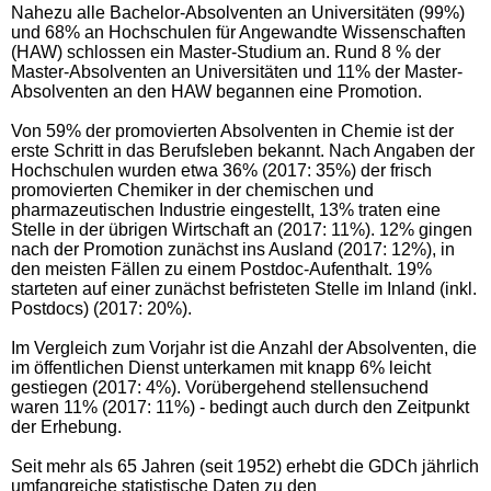
Nahezu alle Bachelor-Absolventen an Universitäten (99%)
und 68% an Hochschulen für Angewandte Wissenschaften
(HAW) schlossen ein Master-Studium an. Rund 8 % der
Master-Absolventen an Universitäten und 11% der Master-
Absolventen an den HAW begannen eine Promotion.
Von 59% der promovierten Absolventen in Chemie ist der
erste Schritt in das Berufsleben bekannt. Nach Angaben der
Hochschulen wurden etwa 36% (2017: 35%) der frisch
promovierten Chemiker in der chemischen und
pharmazeutischen Industrie eingestellt, 13% traten eine
Stelle in der übrigen Wirtschaft an (2017: 11%). 12% gingen
nach der Promotion zunächst ins Ausland (2017: 12%), in
den meisten Fällen zu einem Postdoc-Aufenthalt. 19%
starteten auf einer zunächst befristeten Stelle im Inland (inkl.
Postdocs) (2017: 20%).
Im Vergleich zum Vorjahr ist die Anzahl der Absolventen, die
im öffentlichen Dienst unterkamen mit knapp 6% leicht
gestiegen (2017: 4%). Vorübergehend stellensuchend
waren 11% (2017: 11%) - bedingt auch durch den Zeitpunkt
der Erhebung.
Seit mehr als 65 Jahren (seit 1952) erhebt die GDCh jährlich
umfangreiche statistische Daten zu den