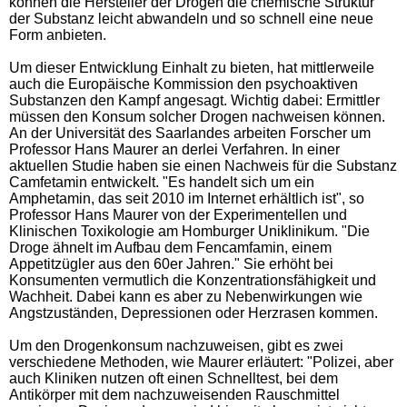
können die Hersteller der Drogen die chemische Struktur
der Substanz leicht abwandeln und so schnell eine neue
Form anbieten.
Um dieser Entwicklung Einhalt zu bieten, hat mittlerweile
auch die Europäische Kommission den psychoaktiven
Substanzen den Kampf angesagt. Wichtig dabei: Ermittler
müssen den Konsum solcher Drogen nachweisen können.
An der Universität des Saarlandes arbeiten Forscher um
Professor Hans Maurer an derlei Verfahren. In einer
aktuellen Studie haben sie einen Nachweis für die Substanz
Camfetamin entwickelt. "Es handelt sich um ein
Amphetamin, das seit 2010 im Internet erhältlich ist", so
Professor Hans Maurer von der Experimentellen und
Klinischen Toxikologie am Homburger Uniklinikum. "Die
Droge ähnelt im Aufbau dem Fencamfamin, einem
Appetitzügler aus den 60er Jahren." Sie erhöht bei
Konsumenten vermutlich die Konzentrationsfähigkeit und
Wachheit. Dabei kann es aber zu Nebenwirkungen wie
Angstzuständen, Depressionen oder Herzrasen kommen.
Um den Drogenkonsum nachzuweisen, gibt es zwei
verschiedene Methoden, wie Maurer erläutert: "Polizei, aber
auch Kliniken nutzen oft einen Schnelltest, bei dem
Antikörper mit dem nachzuweisenden Rauschmittel