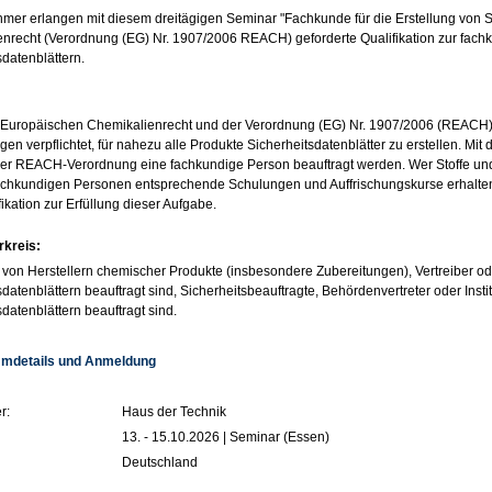
hmer erlangen mit diesem dreitägigen Seminar "Fachkunde für die Erstellung von 
nrecht (Verordnung (EG) Nr. 1907/2006 REACH) geforderte Qualifikation zur fachk
sdatenblättern.
uropäischen Chemikalienrecht und der Verordnung (EG) Nr. 1907/2006 (REACH) si
gen verpflichtet, für nahezu alle Produkte Sicherheitsdatenblätter zu erstellen. M
der REACH-Verordnung eine fachkundige Person beauftragt werden. Wer Stoffe und Pr
achkundigen Personen entsprechende Schulungen und Auffrischungskurse erhalten 
ikation zur Erfüllung dieser Aufgabe.
rkreis:
r von Herstellern chemischer Produkte (insbesondere Zubereitungen), Vertreiber ode
datenblättern beauftragt sind, Sicherheitsbeauftragte, Behördenvertreter oder Instit
sdatenblättern beauftragt sind.
mdetails und Anmeldung
r:
Haus der Technik
13. - 15.10.2026 | Seminar (Essen)
Deutschland