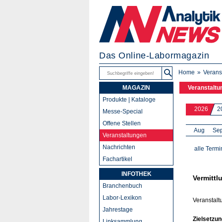
Das Online-Labormagazin
Home
Verans
MAGAZIN
Veranstaltu
Produkte | Kataloge
2026
2
Messe-Special
Offene Stellen
Aug
Se
Veranstaltungen
Nachrichten
alle Termi
Fachartikel
INFOTHEK
Vermittl
Branchenbuch
Labor-Lexikon
Veranstalt
Jahrestage
Zielsetzun
Linksammlung