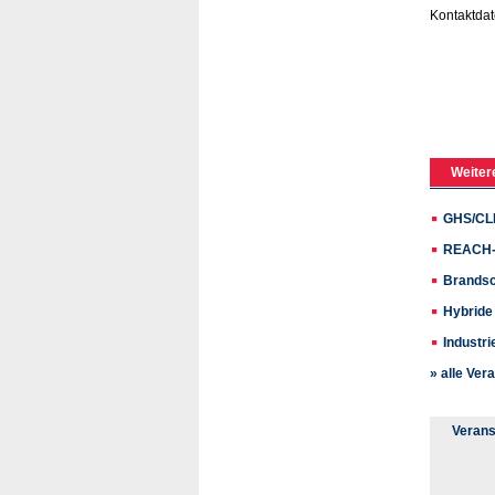
Kontaktdat
Weiter
GHS/CL
REACH-e
Brandsc
Hybride
Industri
» alle Ver
Verans