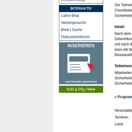
Die Teilne
INTERAKTIV
Chemikalie
Labor-Blog
Sicherheit
Stellengesuche
Inhalt:
Biete | Suche
Nach dem E
Diskussionsforum
Zubereitun
soll nach 
INSERIEREN
dass die f
Basisqualif
Teilnehme
Mitarbeite
Sicherheits
und Kunden gewinnen
Sicherheit
0,01 g CO
/ View
2
» Program
Veranstalte
Termine:
Land: