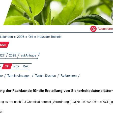
Abonniere
taltungen
2026
Okt
Haus der Technik
ngen
027
2028
auf Anfrage
p
Okt
Nov
Dez
ne
Termin eintragen
Termin löschen
Referenzen
ung der Fachkunde für die Erstellung von Sicherheitsdatenblätter
ung zu der nach EU Chemikalienrecht (Verordnung (EG) Nr. 1907/2006 - REACH) gefor
g: