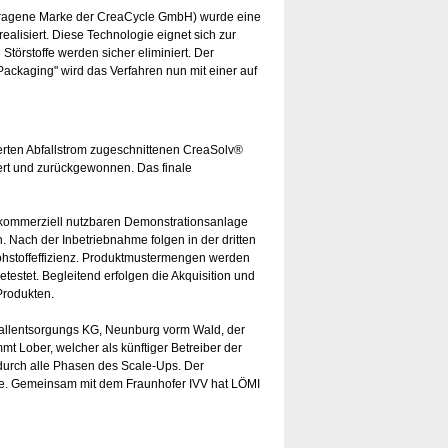
getragene Marke der CreaCycle GmbH) wurde eine
alisiert. Diese Technologie eignet sich zur
törstoffe werden sicher eliminiert. Der
Packaging" wird das Verfahren nun mit einer auf
ierten Abfallstrom zugeschnittenen CreaSolv®
iert und zurückgewonnen. Das finale
er kommerziell nutzbaren Demonstrationsanlage
 Nach der Inbetriebnahme folgen in der dritten
ohstoffeffizienz. Produktmustermengen werden
testet. Begleitend erfolgen die Akquisition und
Produkten.
allentsorgungs KG, Neunburg vorm Wald, der
 Lober, welcher als künftiger Betreiber der
 durch alle Phasen des Scale-Ups. Der
sse. Gemeinsam mit dem Fraunhofer IVV hat LÖMI