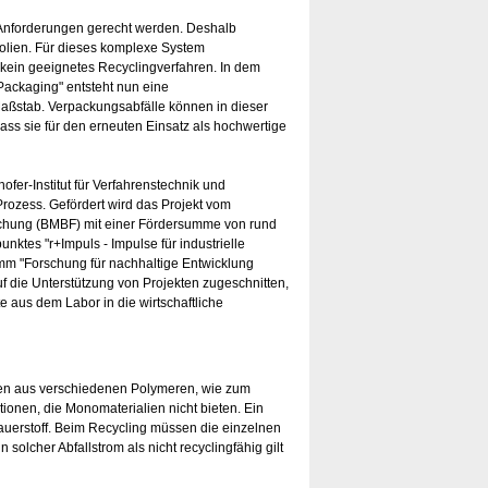
Anforderungen gerecht werden. Deshalb
folien. Für dieses komplexe System
 kein geeignetes Recyclingverfahren. In dem
Packaging" entsteht nun eine
Maßstab. Verpackungsabfälle können in dieser
ss sie für den erneuten Einsatz als hochwertige
ofer-Institut für Verfahrenstechnik und
rozess. Gefördert wird das Projekt vom
schung (BMBF) mit einer Fördersumme von rund
ktes "r+Impuls - Impulse für industrielle
m "Forschung für nachhaltige Entwicklung
f die Unterstützung von Projekten zugeschnitten,
 aus dem Labor in die wirtschaftliche
hen aus verschiedenen Polymeren, wie zum
onen, die Monomaterialien nicht bieten. Ein
Sauerstoff. Beim Recycling müssen die einzelnen
solcher Abfallstrom als nicht recyclingfähig gilt