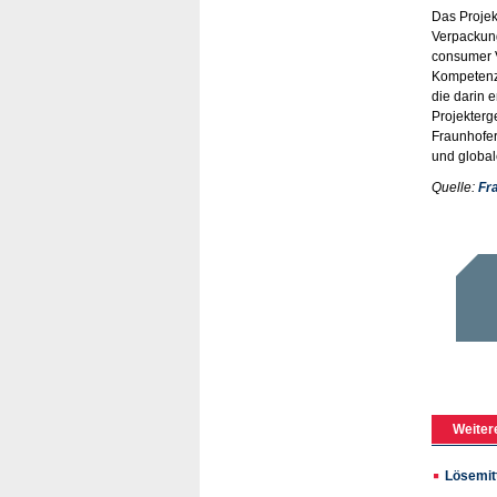
Das Projek
Verpackung
consumer V
Kompetenzz
die darin 
Projekterg
Fraunhofer
und global
Quelle:
Fr
Weiter
Lösemitt