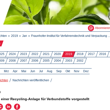
Abonniere
chten
2019
Jan
Fraunhofer-Institut für Verfahrenstechnik und Verpackung ...
n
025
2024
2023
2022
2021
2020
2019
2018
2017
2016
009
2008
2007
2006
2005
2004
2003
2002
Mrz
Apr
Mai
Jun
Jul
Aug
Sep
Okt
Nov
Dez
ichten
Nachrichten veröffentlichen
9
 einer Recycling-Anlage für Verbundstoffe vorgestellt