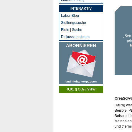
INTERAKTIV
Labor-Blog
Stellengesuche
Biete | Suche
Diskussionsforum
ABONNIEREN
und nichts verpassen
0,01 g CO
/ View
2
CreaSolv®
Häufig wer
Beispiel P
Beispiel h
Materialen 
und thermi