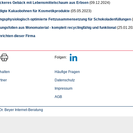
leckeres Gebäck mit Lebensmittelschaum aus Erbsen
(09.12.2024)
igte Kakaobohnen für Kosmetikprodukte
(05.05.2023)
ngsphysiologisch optimierte Fettzusammensetzung für Schokoladenfüllungen
(
ngsfolien aus Monomaterial - komplett recyclingfähig und funktional
(25.01.20
hrichten dieser Firma
Folgen:
halten
Häufige Fragen
tner
Datenschutz
Impressum
AGB
r. Beyer Internet-Beratung