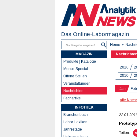
Das Online-Labormagazin
Home
Nachri
MAGAZIN
Nachrichte
Produkte | Kataloge
2026
2
Messe-Special
2010
2
Offene Stellen
Veranstaltungen
Jan
Feb
Nachrichten
Fachartikel
alle Nachr
INFOTHEK
Branchenbuch
22.01.201
Labor-Lexikon
Prototyp
Jahrestage
Teilen:
Linksammlung