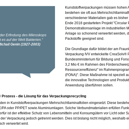
Kunststoffverpackungen müssen hohen 
bestehen sie oft aus Mehrschichtlaminat
verschiedener Materialien gab es bisher
Ende 2018 gestarteten Projekt "Circular 
Demonstrationsanlage im industriellen 
Anlage so schonend verwertet werden, da
Packstoffe geeignet sind.
Die Grundlage dafür bildet der am Fraunh
Verpackung IVV entwickelte CreaSolv® P
Bundesministerium für Bildung und For
3,2 Mio € im Rahmen des Förderschwerpun
Ressourceneffizienz" im Rahmenprogram
(FONA)". Diese Maßnahme ist speziell au
die innovative Technologien und Produkte
Anwendung überführen sollen.
 Prozess - die Lösung für das Verpackungsrecycling
den in Kunststoffverpackungen Mehrschichtlaminatfolien eingesetzt. Diese beste
E/PA oder PP/PET sowie Aluminiumlagen. Solche Verbundmaterialien erfüllen Funkti
ierfür ist der effektive Schutz von Lebensmitteln und Konsumgütern vor Licht oder 
der Verpackung jedoch getrennt werden. Dies ist bislang nicht möglich, weshalb ein 
sch verwertet wird.