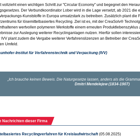
t vollzieht einen wichtigen Schritt zur "Circular Economy" und begegnet den Her
sgesetzes. Der Verbundkoordinator Lober wird in die Lage versetzt, ab 2021 die 
erpackungs-Kunststoffe in Europa umsatzstark zu betreiben. Zusätzlich plant die
entrums für lösemittelbasiertes Recycling. Ziel ist es, mit der CreaSolv® Technolg
enthaltenen wertvollen polymeren Werkstoffe einem erneuten Produktlebenszyklus
ebnisse zur Auslegung weiterer Recyclinganlagen nutzen. Hierfür sollen interessi
 IVV plant zudem die Vergabe weiterer Verfahrenslizenzen an Betreiber der Crea
en Umfeld.
aunhofer-Institut für Verfahrenstechnik und Verpackung (IVV)
e Nachrichten dieser Firma
elbasiertes Recyclingverfahren für Kreislaufwirtschaft
(05.08.2025)