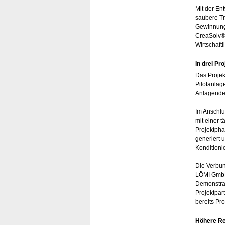
Mit der En
saubere Tr
Gewinnung 
CreaSolv® 
Wirtschaft
In drei Pr
Das Projek
Pilotanlag
Anlagendes
Im Anschlu
mit einer 
Projektpha
generiert 
Konditioni
Die Verbu
LÖMI GmbH,
Demonstrat
Projektpar
bereits Pr
Höhere Re