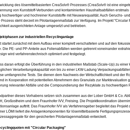
twicklung des lösemittelbasierten CreaSolv® Prozesses (CreaSolv® ist eine ein
ennung von Kunststoff-Verbunden und kontaminierten Haushaltsabfällen erstmals re
hochwertiger und hochreiner Kunststoffe mit Neuwarequalität. Auch Geruchs- und S
Prozess steht derzeit im Pilotanlagenmaßstab zur Verfügung. Im Projekt "Circular 
lichkeit ausgerichteten Anlage umgesetzt und betrieben.
ojektphasen zur industriellen Recyclinganlage
t startet zunächst mit dem Aufbau einer komplett verschalteten und auf den fokuss
e. Die PE- und PP-Anteile aus Folienabfällen werden getrennt voneinander extrah
ign wird verfahrenstechnisch optimiert und festgelegt.
ss daran erfolgt die Überführung in den industriellen Maßstab (Scale-Up) zu ein
täglichen Verarbeitungskapazität von bis zu einer LKW-Ladung Verpackungsabfällen.
se umfangreiche Tests. Sie dienen dem Nachweis der Wirtschaftlichkeit und der R
und in Kooperation mit potentiellen Abnehmern des Granulats zur Marktevaluation ge
erung relevanter Abfälle und die Compoundierung der Rezyklate zu hochwertigen 
ndpartner dieses Vorhabens setzen sich zusammen aus der Lober GmbH & Co. Abf
 Großostheim und dem Fraunhofer IVV, Freising. Die Projektkoordination übernimmt
ionsanlage auftritt. Das Fraunhofer IVV als Verfahrensgeber begleitet das Projekt
tner LÖMI liefert die Anlagenkomponenten für lösemittelbasierte Fertigungsproze
ozessaggregate für den gesicherten Pilotanlagenmaßstab entwickelt.
cyclingquoten mit "Circular Packaging"