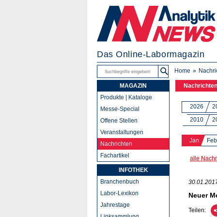
Das Online-Labormagazin
Home
Nachri
MAGAZIN
Nachrichte
Produkte | Kataloge
2026
2
Messe-Special
2010
2
Offene Stellen
Veranstaltungen
Jan
Feb
Nachrichten
Fachartikel
alle Nachr
INFOTHEK
Branchenbuch
30.01.201
Labor-Lexikon
Neuer M
Jahrestage
Teilen:
Linksammlung