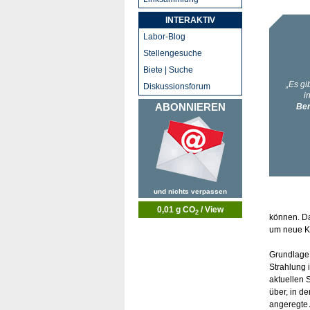
INTERAKTIV
Labor-Blog
Stellengesuche
Biete | Suche
Diskussionsforum
ABONNIEREN
und nichts verpassen
0,01 g CO
/ View
2
können. Da
um neue K
Grundlage 
Strahlung 
aktuellen 
über, in d
angeregte 