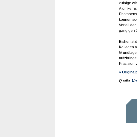
zufolge wi
Atomkerns 
Photonensp
können sog
Vorteil de
gängigen 
Bisher ist
Kollegen a
Grundlagen
nutzbring
Präzision 
» Original
Quelle:
Un