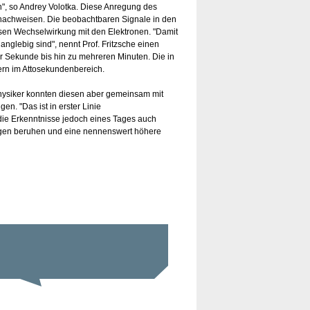
n", so Andrey Volotka. Diese Anregung des
 nachweisen. Die beobachtbaren Signale in den
sen Wechselwirkung mit den Elektronen. "Damit
glebig sind", nennt Prof. Fritzsche einen
ner Sekunde bis hin zu mehreren Minuten. Die in
rn im Attosekundenbereich.
Physiker konnten diesen aber gemeinsam mit
n. "Das ist in erster Linie
h die Erkenntnisse jedoch eines Tages auch
ngen beruhen und eine nennenswert höhere