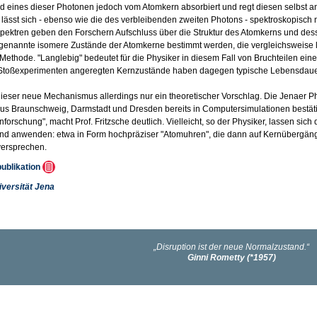
rd eines dieser Photonen jedoch vom Atomkern absorbiert und regt diesen selbst a
lässt sich - ebenso wie die des verbleibenden zweiten Photons - spektroskopisch
ektren geben den Forschern Aufschluss über die Struktur des Atomkerns und des
enannte isomere Zustände der Atomkerne bestimmt werden, die vergleichsweise lan
r Methode. "Langlebig" bedeutet für die Physiker in diesem Fall von Bruchteilen ei
Stoßexperimenten angeregten Kernzustände haben dagegen typische Lebensdaue
 dieser neue Mechanismus allerdings nur ein theoretischer Vorschlag. Die Jenaer 
us Braunschweig, Darmstadt und Dresden bereits in Computersimulationen bestätige
forschung", macht Prof. Fritzsche deutlich. Vielleicht, so der Physiker, lassen sic
end anwenden: etwa in Form hochpräziser "Atomuhren", die dann auf Kernübergä
versprechen.
publikation
iversität Jena