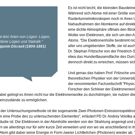
Es ist nicht leicht, die kleinsten Bauste
Während sich Atome mit einer Größe von
Rastertunnelmikroskopen noch in ihren 
Nahaufnahmen der Atomkerne auf direkt
eine dichte Atmosphäre oftmals den Blick 
Wolke von Elektronen, die sich um den A
Atoms. "Die Elektronenhülle bestimmt ni
aller uns umgebenden Stoffe, sie ist auch
Dr. Stephan Fritzsche von der Friedrich-S
etwa das Hunderttausendfache des Dur
dennoch direkt zu erreichen, müssen sich
Und genau das haben Prof. Fritzsche u
theoretischen Physiker von der Universitä
der renommierten Fachzeitschrift "Physic
Forscher den Schleier der Elektronenwol
bei gelingt es ihnen nicht nur die Elektronenwolke zu durchdringen; sie nutzen di
ernzustände zu ermöglichen.
der Untersuchungsmethode ist die sogenannte Zwei-Photonen-Emissionsspektrosk
in eine Probe des zu untersuchenden Elementes", erläutert PD Dr. Andrey Volotka a
Studie ist. Die Elektronen in der Atomhülle werden von der Strahlung angeregt un
em sie allerdings nur für sehr kurze Zeit verweilen und von wo sie anschließend in 
Atom gibt dabei seine Energie in Form zweier Lichtteilchen (Photonen) wieder 