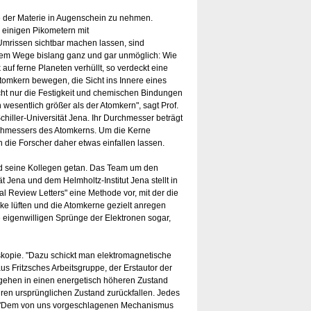
ine der Materie in Augenschein zu nehmen.
 einigen Pikometern mit
Umrissen sichtbar machen lassen, sind
em Wege bislang ganz und gar unmöglich: Wie
auf ferne Planeten verhüllt, so verdeckt eine
tomkern bewegen, die Sicht ins Innere eines
cht nur die Festigkeit und chemischen Bindungen
 wesentlich größer als der Atomkern", sagt Prof.
chiller-Universität Jena. Ihr Durchmesser beträgt
chmessers des Atomkerns. Um die Kerne
 die Forscher daher etwas einfallen lassen.
nd seine Kollegen getan. Das Team um den
t Jena und dem Helmholtz-Institut Jena stellt in
al Review Letters" eine Methode vor, mit der die
ke lüften und die Atomkerne gezielt anregen
e eigenwilligen Sprünge der Elektronen sogar,
opie. "Dazu schickt man elektromagnetische
us Fritzsches Arbeitsgruppe, der Erstautor der
d gehen in einen energetisch höheren Zustand
ihren ursprünglichen Zustand zurückfallen. Jedes
ab. "Dem von uns vorgeschlagenen Mechanismus