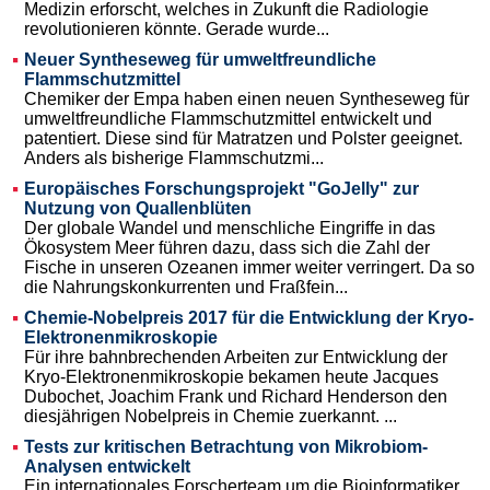
Medizin erforscht, welches in Zukunft die Radiologie
revolutionieren könnte. Gerade wurde...
Neuer Syntheseweg für umweltfreundliche
Flammschutzmittel
Chemiker der Empa haben einen neuen Syntheseweg für
umweltfreundliche Flammschutzmittel entwickelt und
patentiert. Diese sind für Matratzen und Polster geeignet.
Anders als bisherige Flammschutzmi...
Europäisches Forschungsprojekt "GoJelly" zur
Nutzung von Quallenblüten
Der globale Wandel und menschliche Eingriffe in das
Ökosystem Meer führen dazu, dass sich die Zahl der
Fische in unseren Ozeanen immer weiter verringert. Da so
die Nahrungskonkurrenten und Fraßfein...
Chemie-Nobelpreis 2017 für die Entwicklung der Kryo-
Elektronenmikroskopie
Für ihre bahnbrechenden Arbeiten zur Entwicklung der
Kryo-Elektronenmikroskopie bekamen heute Jacques
Dubochet, Joachim Frank und Richard Henderson den
diesjährigen Nobelpreis in Chemie zuerkannt. ...
Tests zur kritischen Betrachtung von Mikrobiom-
Analysen entwickelt
Ein internationales Forscherteam um die Bioinformatiker