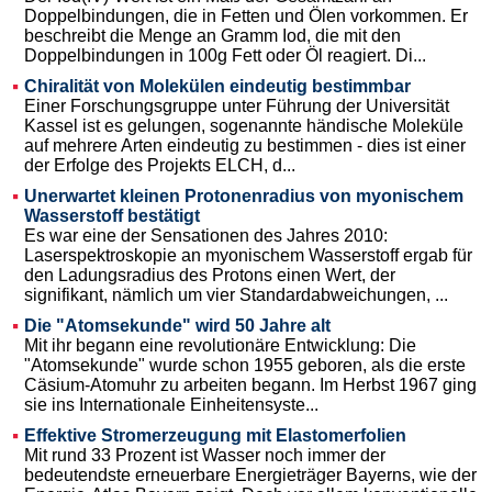
Doppelbindungen, die in Fetten und Ölen vorkommen. Er
beschreibt die Menge an Gramm Iod, die mit den
Doppelbindungen in 100g Fett oder Öl reagiert. Di...
Chiralität von Molekülen eindeutig bestimmbar
Einer Forschungsgruppe unter Führung der Universität
Kassel ist es gelungen, sogenannte händische Moleküle
auf mehrere Arten eindeutig zu bestimmen - dies ist einer
der Erfolge des Projekts ELCH, d...
Unerwartet kleinen Protonenradius von myonischem
Wasserstoff bestätigt
Es war eine der Sensationen des Jahres 2010:
Laserspektroskopie an myonischem Wasserstoff ergab für
den Ladungsradius des Protons einen Wert, der
signifikant, nämlich um vier Standardabweichungen, ...
Die "Atomsekunde" wird 50 Jahre alt
Mit ihr begann eine revolutionäre Entwicklung: Die
"Atomsekunde" wurde schon 1955 geboren, als die erste
Cäsium-Atomuhr zu arbeiten begann. Im Herbst 1967 ging
sie ins Internationale Einheitensyste...
Effektive Stromerzeugung mit Elastomerfolien
Mit rund 33 Prozent ist Wasser noch immer der
bedeutendste erneuerbare Energieträger Bayerns, wie der