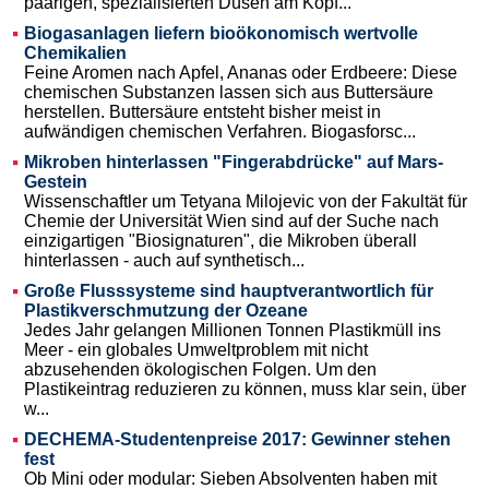
paarigen, spezialisierten Düsen am Kopf...
Biogasanlagen liefern bioökonomisch wertvolle
Chemikalien
Feine Aromen nach Apfel, Ananas oder Erdbeere: Diese
chemischen Substanzen lassen sich aus Buttersäure
herstellen. Buttersäure entsteht bisher meist in
aufwändigen chemischen Verfahren. Biogasforsc...
Mikroben hinterlassen "Fingerabdrücke" auf Mars-
Gestein
Wissenschaftler um Tetyana Milojevic von der Fakultät für
Chemie der Universität Wien sind auf der Suche nach
einzigartigen "Biosignaturen", die Mikroben überall
hinterlassen - auch auf synthetisch...
Große Flusssysteme sind hauptverantwortlich für
Plastikverschmutzung der Ozeane
Jedes Jahr gelangen Millionen Tonnen Plastikmüll ins
Meer - ein globales Umweltproblem mit nicht
abzusehenden ökologischen Folgen. Um den
Plastikeintrag reduzieren zu können, muss klar sein, über
w...
DECHEMA-Studentenpreise 2017: Gewinner stehen
fest
Ob Mini oder modular: Sieben Absolventen haben mit