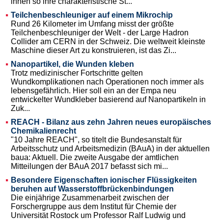
ihnen so ihre charakteristische St...
Teilchenbeschleuniger auf einem Mikrochip
Rund 26 Kilometer im Umfang misst der größte
Teilchenbeschleuniger der Welt - der Large Hadron
Collider am CERN in der Schweiz. Die weltweit kleinste
Maschine dieser Art zu konstruieren, ist das Zi...
Nanopartikel, die Wunden kleben
Trotz medizinischer Fortschritte gelten
Wundkomplikationen nach Operationen noch immer als
lebensgefährlich. Hier soll ein an der Empa neu
entwickelter Wundkleber basierend auf Nanopartikeln in
Zuk...
REACH - Bilanz aus zehn Jahren neues europäisches
Chemikalienrecht
"10 Jahre REACH", so titelt die Bundesanstalt für
Arbeitsschutz und Arbeitsmedizin (BAuA) in der aktuellen
baua: Aktuell. Die zweite Ausgabe der amtlichen
Mitteilungen der BAuA 2017 befasst sich mi...
Besondere Eigenschaften ionischer Flüssigkeiten
beruhen auf Wasserstoffbrückenbindungen
Die einjährige Zusammenarbeit zwischen der
Forschergruppe aus dem Institut für Chemie der
Universität Rostock um Professor Ralf Ludwig und