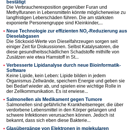
bestätigt
Die Verbraucherexposition gegenüber Furan und
Methylfuranen in Lebensmitteln könnte möglicherweise zu
langfristigen Leberschäden führen. Die am stärksten
exponierte Personengruppe sind Kleinkinder,...
Neue Technologie zur effizienten NO
-Reduzierung aus
x
Dieselabgasen
Die Stickoxid-Werte von Dieselfahrzeugen sorgen seit
einiger Zeit für Diskussionen. Selbst Katalysatoren, die
diese gesundheitsschädlichen Schadstoffe mithilfe von
Zusätzen wie etwa Harnstoff in St...
Verbesserte Lipidanalyse durch neue Bioinformatik-
Software
Keine Lipide, kein Leben: Lipide bilden in jedem
Organismus Zellwände, speichern Energie und geben sie
bei Bedarf wieder ab, und spielen eine wichtige Rolle in
der Zellkommunikation. Es ist erwiese...
Salmonellen als Medikament gegen Tumore
Salmonellen sind gefährliche Krankheitserreger, die über
verdorbene Lebensmittel in den Körper gelangen und
schwere Infektionen verursachen können. Jedoch ist
bekannt, dass sich eben diese Bakterie...
Glasübergänge von Elektronen in molekularen