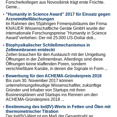
Forscherkollegen aus Novosibirsk trägt erste Früchte.
Geme...
"Humanity in Science Award" 2017 für Einsatz gegen
Arzneimittelfälschungen
Im Rahmen des 55jährigen Firmenjubiläums der Firma
KNAUER Wissenschaftliche Geräte GmbH wurde der
internationale Forschungspreise "Humanity in Science
Award"verliehen. Der mit 25.000 US-Dollar doti...
Biophysikalischer Schließmechanismus in
Zellmembranen entdeckt
Zellen brauchen für den Austausch mit der Umgebung
Öffnungen in der Zellmembran. Allerdings sind diese
Öffnungen keine klaffenden Poren, sondern
verschließbare Kanäle, in denen die Signale in Form ...
Bewerbung für den ACHEMA-Gründerpreis 2018
Bis zum 30. November 2017 können
unternehmungsfreudige Wissenschaftler, zukünftige
Gründer und Inhaber von Startups mit ihren
Businessplänen und Startups ins Rennen um den
ACHEMA-Gründerpreis 2018 ...
Bestimmung des Iod(IV)-Werts in Fetten und Ölen mit
thermometrischer Titration
Der Iod(IV)-Wert ist ein Maß der Gesamtzahl an