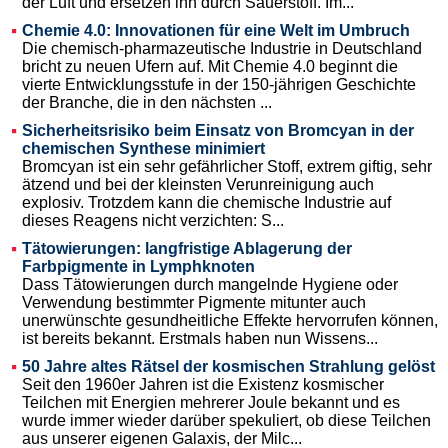
der Luft und ersetzen ihn durch Sauerstoff. Im...
Chemie 4.0: Innovationen für eine Welt im Umbruch
Die chemisch-pharmazeutische Industrie in Deutschland
bricht zu neuen Ufern auf. Mit Chemie 4.0 beginnt die
vierte Entwicklungsstufe in der 150-jährigen Geschichte
der Branche, die in den nächsten ...
Sicherheitsrisiko beim Einsatz von Bromcyan in der
chemischen Synthese minimiert
Bromcyan ist ein sehr gefährlicher Stoff, extrem giftig, sehr
ätzend und bei der kleinsten Verunreinigung auch
explosiv. Trotzdem kann die chemische Industrie auf
dieses Reagens nicht verzichten: S...
Tätowierungen: langfristige Ablagerung der
Farbpigmente in Lymphknoten
Dass Tätowierungen durch mangelnde Hygiene oder
Verwendung bestimmter Pigmente mitunter auch
unerwünschte gesundheitliche Effekte hervorrufen können,
ist bereits bekannt. Erstmals haben nun Wissens...
50 Jahre altes Rätsel der kosmischen Strahlung gelöst
Seit den 1960er Jahren ist die Existenz kosmischer
Teilchen mit Energien mehrerer Joule bekannt und es
wurde immer wieder darüber spekuliert, ob diese Teilchen
aus unserer eigenen Galaxis, der Milc...