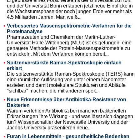
Ergebnisse eines Forscherteams der Universität zu Köln
und der Universität Bonn erlauben jetzt neue Einblicke in
die Wachstumsphase der noch jungen Erde vor mehr als
4.5 Milliarden Jahren. Man weiß...
Verbessertes Massenspektrometrie-Verfahren für die
Proteinanalyse
Pharmazeuten und Chemikern der Martin-Luther-
Universität Halle-Wittenberg (MLU) ist es gelungen, eine
genauere Methode der Protein-Massenspektrometrie zu
entwickeln. Mit dem Verfahren können bereit...
Spitzenverstärkte Raman-Spektroskopie einfach
erklart
Die spitzenverstärkte Raman-Spektroskopie (TERS) kann
eine räumliche Auflösung von unter einem Nanometer
erzielen und damit molekulare Strukturen und Abläufe
"sichtbar" machen, die mit anderen spek...
Neue Erkenntnisse über Antibiotika-Resistenz von
Bakterien
Warum verfehlen Antibiotika bei manchen bakteriellen
Erkrankungen ihre Wirkung - und was lässt sich dagegen
tun? Wissenschaftler der Newcastle University und der
Jacobs University präsentieren neue...
Furan in Lebensmitteln - gesundheitliche Bedenken