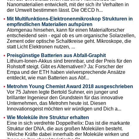
Nanomaterialien entwickelt, mit der sich ihr Verhalten in
der Umwelt bestimmen lässt. Die OECD h...
Mit Multifunktions-Elektronenmikroskop Strukturen in
empfindlichen Materialien aufspüren
Atomgenau hinsehen, kann für einen Materialforscher
entscheidend sein - egal ob es um organische Solarzellen,
Zement oder optische Schaltkreise geht. Mikroskope, die
statt Licht Elektronen nutzen, ...
Preisgünstige Batterien aus Abfall-Graphit
Lithium-Ionen-Akkus sind brennbar, und der Preis für den
Rohstoff steigt. Gibt es Alternativen? Ja: Forscher der
Empa und der ETH haben vielversprechende Ansätze
entdeckt, wie man Batterien aus Abf...
Metrohm Young Chemist Award 2018 ausgeschrieben
Vor 75 Jahren legte Bertold Suhner, ein junger und
brillanter Ingenieur den Grundstein für das innovative
Unternehmen, das Metrohm heute ist. Diesen
Innovationsgeist möchten wir würdigen und Dich a...
Wie Moleküle ihre Struktur erhalten
Eine in sich verdrehte Doppelhelix: Das ist die markante
Struktur der DNA, die aus großen Molekülen besteht.
Welche Kräfte dabei innerhalb der Moleküle wirken und