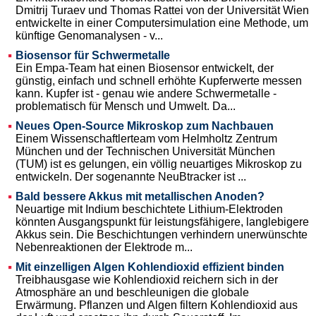
Dmitrij Turaev und Thomas Rattei von der Universität Wien
entwickelte in einer Computersimulation eine Methode, um
künftige Genomanalysen - v...
Biosensor für Schwermetalle
Ein Empa-Team hat einen Biosensor entwickelt, der
günstig, einfach und schnell erhöhte Kupferwerte messen
kann. Kupfer ist - genau wie andere Schwermetalle -
problematisch für Mensch und Umwelt. Da...
Neues Open-Source Mikroskop zum Nachbauen
Einem Wissenschaftlerteam vom Helmholtz Zentrum
München und der Technischen Universität München
(TUM) ist es gelungen, ein völlig neuartiges Mikroskop zu
entwickeln. Der sogenannte NeuBtracker ist ...
Bald bessere Akkus mit metallischen Anoden?
Neuartige mit Indium beschichtete Lithium-Elektroden
könnten Ausgangspunkt für leistungsfähigere, langlebigere
Akkus sein. Die Beschichtungen verhindern unerwünschte
Nebenreaktionen der Elektrode m...
Mit einzelligen Algen Kohlendioxid effizient binden
Treibhausgase wie Kohlendioxid reichern sich in der
Atmosphäre an und beschleunigen die globale
Erwärmung. Pflanzen und Algen filtern Kohlendioxid aus