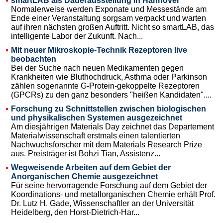
smartLAB als Dauerausstellung in Hannover
Normalerweise werden Exponate und Messestände am
Ende einer Veranstaltung sorgsam verpackt und warten
auf ihren nächsten großen Auftritt. Nicht so smartLAB, das
intelligente Labor der Zukunft. Nach...
Mit neuer Mikroskopie-Technik Rezeptoren live
beobachten
Bei der Suche nach neuen Medikamenten gegen
Krankheiten wie Bluthochdruck, Asthma oder Parkinson
zählen sogenannte G-Protein-gekoppelte Rezeptoren
(GPCRs) zu den ganz besonders "heißen Kandidaten"....
Forschung zu Schnittstellen zwischen biologischen
und physikalischen Systemen ausgezeichnet
Am diesjährigen Materials Day zeichnet das Departement
Materialwissenschaft erstmals einen talentierten
Nachwuchsforscher mit dem Materials Research Prize
aus. Preisträger ist Bohzi Tian, Assistenz...
Wegweisende Arbeiten auf dem Gebiet der
Anorganischen Chemie ausgezeichnet
Für seine hervorragende Forschung auf dem Gebiet der
Koordinations- und metallorganischen Chemie erhält Prof.
Dr. Lutz H. Gade, Wissenschaftler an der Universität
Heidelberg, den Horst-Dietrich-Har...