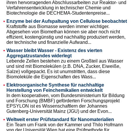
ihren hervorragenden Abschlussarbeiten zur Reaktor- und
Verfahrensentwicklung in technischer Chemie und
Biotechnologie die DECHEMA-Studentenpreise...
Enzyme bei der Aufspaltung von Cellulose beobachtet
Kraftstoffe aus Biomasse werden immer wichtiger.
Abgesehen von Biomethan können sie aber noch nicht
effizient, kostengünstig und nachhaltig produziert werden,
der technische und finanzielle Aufwand...
Wasser bleibt Wasser - Existenz des vierten
Aggregatzustandes widerlegt
Lebende Zellen bestehen zu einem Großteil aus Wasser
und sind mit Biomolekülen (z.B. DNA, Zucker, Eiweiße,
Salze) vollgepackt. Es ist unumstritten, dass diese
Biomoleküle die Eigenschaften des Wass...
Elektroorganische Synthese für nachhaltige
Herstellung von Feinchemikalien entwickelt
In dem kooperativen, vom Bundesministerium für Bildung
und Forschung (BMBF) geförderten Forschungsprojekt
EPSYLON ist es Wissenschaftlern der Johannes
Gutenberg-Universität Mainz (JGU) und der Evon...
Weltweit erster Prüfstandard für Nanomaterialien
Ein Team um Frank von der Kammer und Thilo Hofmann
von der Universität Wien hat eine Prüfmethode für