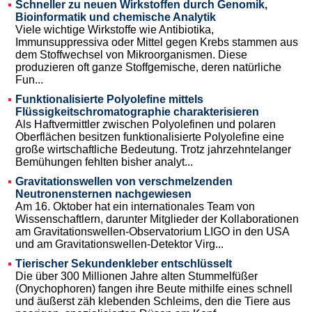
Schneller zu neuen Wirkstoffen durch Genomik,
Bioinformatik und chemische Analytik
Viele wichtige Wirkstoffe wie Antibiotika,
Immunsuppressiva oder Mittel gegen Krebs stammen aus
dem Stoffwechsel von Mikroorganismen. Diese
produzieren oft ganze Stoffgemische, deren natürliche
Fun...
Funktionalisierte Polyolefine mittels
Flüssigkeitschromatographie charakterisieren
Als Haftvermittler zwischen Polyolefinen und polaren
Oberflächen besitzen funktionalisierte Polyolefine eine
große wirtschaftliche Bedeutung. Trotz jahrzehntelanger
Bemühungen fehlten bisher analyt...
Gravitationswellen von verschmelzenden
Neutronensternen nachgewiesen
Am 16. Oktober hat ein internationales Team von
Wissenschaftlern, darunter Mitglieder der Kollaborationen
am Gravitationswellen-Observatorium LIGO in den USA
und am Gravitationswellen-Detektor Virg...
Tierischer Sekundenkleber entschlüsselt
Die über 300 Millionen Jahre alten Stummelfüßer
(Onychophoren) fangen ihre Beute mithilfe eines schnell
und äußerst zäh klebenden Schleims, den die Tiere aus