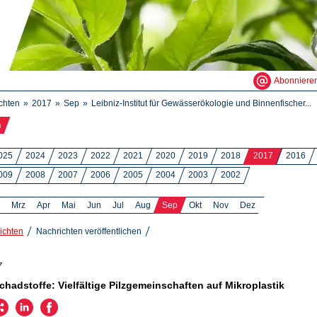
Abonniere
chten
2017
Sep
Leibniz-Institut für Gewässerökologie und Binnenfischer...
n
025
2024
2023
2022
2021
2020
2019
2018
2017
2016
009
2008
2007
2006
2005
2004
2003
2002
Mrz
Apr
Mai
Jun
Jul
Aug
Sep
Okt
Nov
Dez
ichten
Nachrichten veröffentlichen
7
hadstoffe: Vielfältige Pilzgemeinschaften auf Mikroplastik