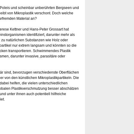
 Poleis und scheinbar unberührten Bergseen und
leibt von Mikroplastik verschont. Doch welche
urfremden Material an?
erese Kettner und Hans-Peter Grossart hat
einstorganismen identifiziert, darunter mehr als
 zu natürlichen Substanzen wie Holz oder
kpartikel nur extrem langsam und könnten so die
cken transportieren. Schwimmendes Plastik
smen, darunter invasive, parasitäre oder
tär sind, bevorzugen verschiedenste Oberflächen
er von den künstlichen Mikroplastikpartikeln. Die
 dabei helfen, die vielen unterschiedlichen
lobalen Plastikverschmutzung besser abschätzen
d unter ihnen auch potentiell hilfreiche
et.