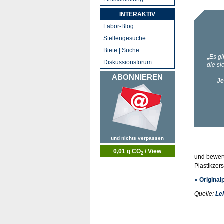
INTERAKTIV
Labor-Blog
Stellengesuche
Biete | Suche
Diskussionsforum
ABONNIEREN
und nichts verpassen
0,01 g CO
/ View
2
und bewert
Plastikzer
» Original
Quelle:
Le