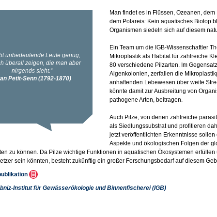
Man findet es in Flüssen, Ozeanen, dem
dem Polareis: Kein aquatisches Biotop b
Organismen siedeln sich auf diesem nat
Ein Team um die IGB-Wissenschaftler Th
Mikroplastik als Habitat für zahlreiche Kl
80 verschiedene Pilzarten. Im Gegensatz
Algenkolonien, zerfallen die Mikroplasti
anhaftenden Lebewesen über weite Stre
könnte damit zur Ausbreitung von Organi
pathogene Arten, beitragen.
Auch Pilze, von denen zahlreiche parasi
als Siedlungssubstrat und profitieren dah
jetzt veröffentlichten Erkenntnisse sollen
Aspekte und ökologischen Folgen der g
en zu können. Da Pilze wichtige Funktionen in aquatischen Ökosystemen erfüllen un
setzer sein könnten, besteht zukünftig ein großer Forschungsbedarf auf diesem Gebi
publikation
ibniz-Institut für Gewässerökologie und Binnenfischerei (IGB)