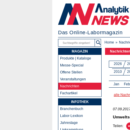
Das Online-Labormagazin
Home
Nachri
MAGAZIN
Nachrichte
Produkte | Kataloge
2026
2
Messe-Special
2010
2
Offene Stellen
Veranstaltungen
Jan
Feb
Nachrichten
Fachartikel
alle Nachr
INFOTHEK
Branchenbuch
07.09.201
Labor-Lexikon
Umweltsc
Jahrestage
Teilen:
Linksammlung