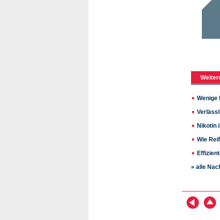
Weiter
Wenige 
Verlässl
Nikotin 
Wie Rei
Effizien
» alle Nac