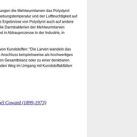
ungen die Mehlwurmlarven das Polystyrol
ebungstemperatur und der Luftfeuchtigkeit auf
ie Ergebnisse von Polystyrol auch auf andere
h die Darmbakterien der Mehlwurmlarven
d in Abbauprozesse in der Industrie, in
von Kunststoffen: "Die Larven wandeln das
 Anschluss beispielsweise als hochwertiges
hen Gesamtbilanz oder zu einer denkbaren
nden Weg im Umgang mit Kunststoffabfällen