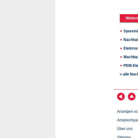
Weiter
Spurens
Nachhal
Elektro
Machbar
PEM-Ele
» alle Nac
Anzeigen sc
Ansprechpar
Über uns
Sitemap