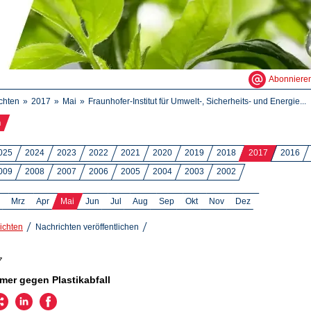
Abonniere
chten
2017
Mai
Fraunhofer-Institut für Umwelt-, Sicherheits- und Energie...
n
025
2024
2023
2022
2021
2020
2019
2018
2017
2016
009
2008
2007
2006
2005
2004
2003
2002
Mrz
Apr
Mai
Jun
Jul
Aug
Sep
Okt
Nov
Dez
ichten
Nachrichten veröffentlichen
7
er gegen Plastikabfall