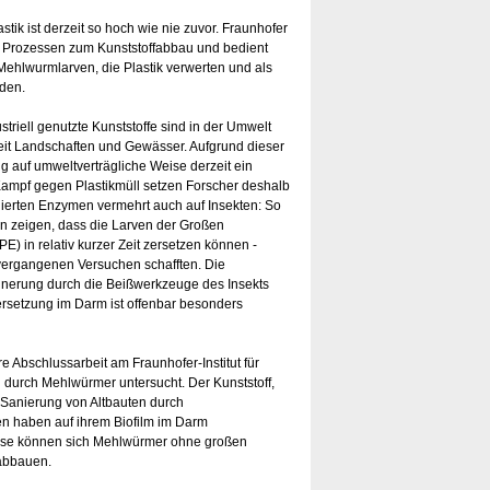
ik ist derzeit so hoch wie nie zuvor. Fraunhofer
 Prozessen zum Kunststoffabbau und bedient
 Mehlwurmlarven, die Plastik verwerten und als
den.
striell genutzte Kunststoffe sind in der Umwelt
it Landschaften und Gewässer. Aufgrund dieser
ng auf umweltverträgliche Weise derzeit ein
ampf gegen Plastikmüll setzen Forscher deshalb
lierten Enzymen vermehrt auch auf Insekten: So
in zeigen, dass die Larven der Großen
E) in relativ kurzer Zeit zersetzen können -
n vergangenen Versuchen schafften. Die
inerung durch die Beißwerkzeuge des Insekts
rsetzung im Darm ist offenbar besonders
e Abschlussarbeit am Fraunhofer-Institut für
durch Mehlwürmer untersucht. Der Kunststoff,
 Sanierung von Altbauten durch
n haben auf ihrem Biofilm im Darm
 Weise können sich Mehlwürmer ohne großen
 abbauen.