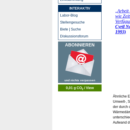
INTERAKTIV
Labor-Blog
Stellengesuche
Biete | Suche
Diskussionsforum
ABONNIEREN
und nichts verpassen
0,01 g CO
/ View
2
Ähnliche E
Umwelt-, S
der durch 
Wärmedämmu
unterschie
Aufwand du