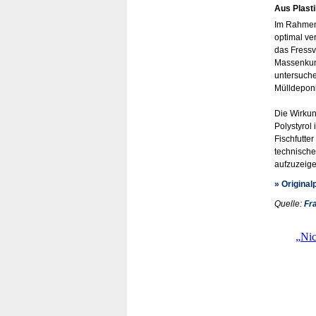
Aus Plasti
Im Rahmen 
optimal ve
das Fressv
Massenkuns
untersuche
Mülldeponi
Die Wirkun
Polystyrol
Fischfutte
technische
aufzuzeige
» Original
Quelle:
Fr