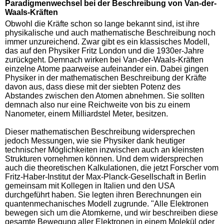
Paradigmenwechsel bei der Beschreibung von Van-der-
Waals-Kräften
Obwohl die Kräfte schon so lange bekannt sind, ist ihre
physikalische und auch mathematische Beschreibung noch
immer unzureichend. Zwar gibt es ein klassisches Modell,
das auf den Physiker Fritz London und die 1930er-Jahre
zurückgeht. Demnach wirken bei Van-der-Waals-Kräften
einzelne Atome paarweise aufeinander ein. Dabei gingen
Physiker in der mathematischen Beschreibung der Kräfte
davon aus, dass diese mit der siebten Potenz des
Abstandes zwischen den Atomen abnehmen. Sie sollten
demnach also nur eine Reichweite von bis zu einem
Nanometer, einem Milliardstel Meter, besitzen.
Dieser mathematischen Beschreibung widersprechen
jedoch Messungen, wie sie Physiker dank heutiger
technischer Möglichkeiten inzwischen auch an kleinsten
Strukturen vornehmen können. Und dem widersprechen
auch die theoretischen Kalkulationen, die jetzt Forscher vom
Fritz-Haber-Institut der Max-Planck-Gesellschaft in Berlin
gemeinsam mit Kollegen in Italien und den USA
durchgeführt haben. Sie legten ihren Berechnungen ein
quantenmechanisches Modell zugrunde. "Alle Elektronen
bewegen sich um die Atomkerne, und wir beschreiben diese
gesamte Bewegung aller Elektronen in einem Molekül oder