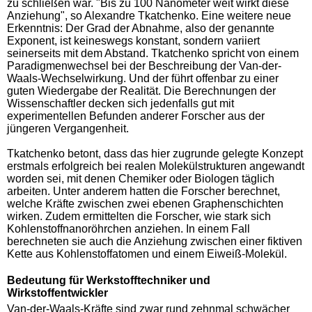
zu schließen war. "Bis zu 100 Nanometer weit wirkt diese
Anziehung", so Alexandre Tkatchenko. Eine weitere neue
Erkenntnis: Der Grad der Abnahme, also der genannte
Exponent, ist keineswegs konstant, sondern variiert
seinerseits mit dem Abstand. Tkatchenko spricht von einem
Paradigmenwechsel bei der Beschreibung der Van-der-
Waals-Wechselwirkung. Und der führt offenbar zu einer
guten Wiedergabe der Realität. Die Berechnungen der
Wissenschaftler decken sich jedenfalls gut mit
experimentellen Befunden anderer Forscher aus der
jüngeren Vergangenheit.
Tkatchenko betont, dass das hier zugrunde gelegte Konzept
erstmals erfolgreich bei realen Molekülstrukturen angewandt
worden sei, mit denen Chemiker oder Biologen täglich
arbeiten. Unter anderem hatten die Forscher berechnet,
welche Kräfte zwischen zwei ebenen Graphenschichten
wirken. Zudem ermittelten die Forscher, wie stark sich
Kohlenstoffnanoröhrchen anziehen. In einem Fall
berechneten sie auch die Anziehung zwischen einer fiktiven
Kette aus Kohlenstoffatomen und einem Eiweiß-Molekül.
Bedeutung für Werkstofftechniker und
Wirkstoffentwickler
Van-der-Waals-Kräfte sind zwar rund zehnmal schwächer