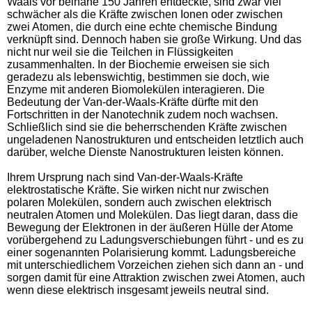
Waals vor beinahe 150 Jahren entdeckte, sind zwar viel
schwächer als die Kräfte zwischen Ionen oder zwischen
zwei Atomen, die durch eine echte chemische Bindung
verknüpft sind. Dennoch haben sie große Wirkung. Und das
nicht nur weil sie die Teilchen in Flüssigkeiten
zusammenhalten. In der Biochemie erweisen sie sich
geradezu als lebenswichtig, bestimmen sie doch, wie
Enzyme mit anderen Biomolekülen interagieren. Die
Bedeutung der Van-der-Waals-Kräfte dürfte mit den
Fortschritten in der Nanotechnik zudem noch wachsen.
Schließlich sind sie die beherrschenden Kräfte zwischen
ungeladenen Nanostrukturen und entscheiden letztlich auch
darüber, welche Dienste Nanostrukturen leisten können.
Ihrem Ursprung nach sind Van-der-Waals-Kräfte
elektrostatische Kräfte. Sie wirken nicht nur zwischen
polaren Molekülen, sondern auch zwischen elektrisch
neutralen Atomen und Molekülen. Das liegt daran, dass die
Bewegung der Elektronen in der äußeren Hülle der Atome
vorübergehend zu Ladungsverschiebungen führt - und es zu
einer sogenannten Polarisierung kommt. Ladungsbereiche
mit unterschiedlichem Vorzeichen ziehen sich dann an - und
sorgen damit für eine Attraktion zwischen zwei Atomen, auch
wenn diese elektrisch insgesamt jeweils neutral sind.