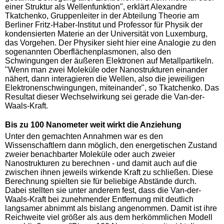
einer Struktur als Wellenfunktion", erklärt Alexandre
Tkatchenko, Gruppenleiter in der Abteilung Theorie am
Berliner Fritz-Haber-Institut und Professor für Physik der
kondensierten Materie an der Universität von Luxemburg,
das Vorgehen. Der Physiker sieht hier eine Analogie zu den
sogenannten Oberflächenplasmonen, also den
Schwingungen der äußeren Elektronen auf Metallpartikeln.
"Wenn man zwei Moleküle oder Nanostrukturen einander
nähert, dann interagieren die Wellen, also die jeweiligen
Elektronenschwingungen, miteinander", so Tkatchenko. Das
Resultat dieser Wechselwirkung sei gerade die Van-der-
Waals-Kraft.
Bis zu 100 Nanometer weit wirkt die Anziehung
Unter den gemachten Annahmen war es den
Wissenschaftlern dann möglich, den energetischen Zustand
zweier benachbarter Moleküle oder auch zweier
Nanostrukturen zu berechnen - und damit auch auf die
zwischen ihnen jeweils wirkende Kraft zu schließen. Diese
Berechnung spielten sie für beliebige Abstände durch.
Dabei stellten sie unter anderem fest, dass die Van-der-
Waals-Kraft bei zunehmender Entfernung mit deutlich
langsamer abnimmt als bislang angenommen. Damit ist ihre
Reichweite viel größer als aus dem herkömmlichen Modell