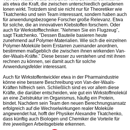
als etwa die Kraft, die zwischen unterschiedlich geladenen
Ionen wirkt. Trotzdem sind sie nicht nur für Theoretiker wie
Tkatchenko und sein Team interessant, sondern haben auch
für anwendungsbezogene Forscher große Relevanz. Etwa
für solche, die an innovativen Klebstoffen forschern. Oder
auch für Werkstofftechniker. "Nehmen Sie ein Flugzeug",
sagt Tkatchenko. "Dessen Bauteile basieren heute
zunehmend auf Polymer-Materialien. Wie sich die einzelnen
Polymer-Moleküle beim Erstarren zueinander anordnen,
bestimmen maßgeblich die zwischen ihnen wirkenden Van-
der-Waals-Kräfte." Diese besser zu verstehen und mit ihnen
rechnen zu können, sei damit auch für solche
Anwendungsfelder interessant.
Auch für Wirkstoffentwickler etwa in der Pharmaindustrie
könne eine bessere Beschreibung von Van-der-Waals-
Kräften hilfreich sein. Schließlich sind es vor allem diese
Kräfte, die darüber entscheiden, wie gut ein Wirkstoffmolekül
an eine Zielstruktur im Organismus, häufig ein Protein,
bindet. Nachdem sein Team den neuen Berechnungsansatz
erfolgreich auf die Wechselwirkungen realer Moleküle
angewendet hat, hofft der Physiker Alexandre Tkatchenko,
dass künftig auch Biologen und Chemiker die Vorteile für
ihre jeweiligen Arbeitsgebiete erkennen.