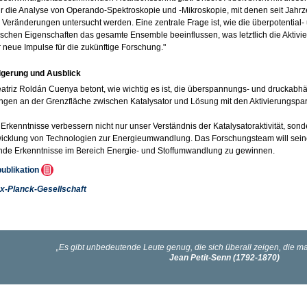
 die Analyse von Operando-Spektroskopie und -Mikroskopie, mit denen seit Jahr
Veränderungen untersucht werden. Eine zentrale Frage ist, wie die überpotentia
schen Eigenschaften das gesamte Ensemble beeinflussen, was letztlich die Aktivi
r neue Impulse für die zukünftige Forschung."
lgerung und Ausblick
Beatriz Roldán Cuenya betont, wie wichtig es ist, die überspannungs- und druckab
gen an der Grenzfläche zwischen Katalysator und Lösung mit den Aktivierungspa
Erkenntnisse verbessern nicht nur unser Verständnis der Katalysatoraktivität, sond
wicklung von Technologien zur Energieumwandlung. Das Forschungsteam will sei
de Erkenntnisse im Bereich Energie- und Stoffumwandlung zu gewinnen.
publikation
x-Planck-Gesellschaft