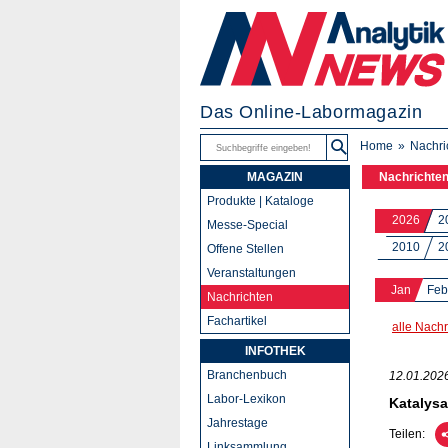
Das Online-Labormagazin
Home
Nachri
MAGAZIN
Nachrichte
Produkte | Kataloge
2026
2
Messe-Special
2010
2
Offene Stellen
Veranstaltungen
Jan
Feb
Nachrichten
Fachartikel
alle Nachr
INFOTHEK
Branchenbuch
12.01.202
Labor-Lexikon
Katalysa
Jahrestage
Teilen:
Linksammlung