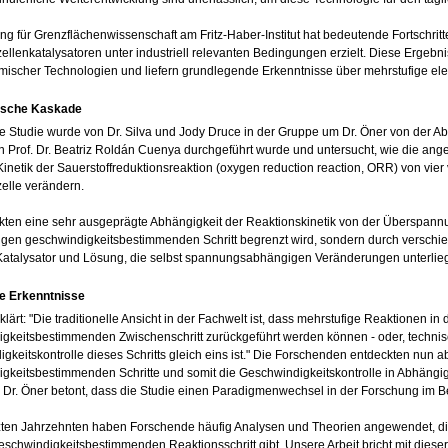
ung für Grenzflächenwissenschaft am Fritz-Haber-Institut hat bedeutende Fortschri
zellenkatalysatoren unter industriell relevanten Bedingungen erzielt. Diese Ergebn
mischer Technologien und liefern grundlegende Erkenntnisse über mehrstufige ele
tische Kaskade
le Studie wurde von Dr. Silva und Jody Druce in der Gruppe um Dr. Öner von der A
n Prof. Dr. Beatriz Roldán Cuenya durchgeführt wurde und untersucht, wie die an
Kinetik der Sauerstoffreduktionsreaktion (oxygen reduction reaction, ORR) von vier
zelle verändern.
kten eine sehr ausgeprägte Abhängigkeit der Reaktionskinetik von der Überspannung
igen geschwindigkeitsbestimmenden Schritt begrenzt wird, sondern durch verschie
atalysator und Lösung, die selbst spannungsabhängigen Veränderungen unterlieg
e Erkenntnisse
klärt: "Die traditionelle Ansicht in der Fachwelt ist, dass mehrstufige Reaktionen i
gkeitsbestimmenden Zwischenschritt zurückgeführt werden können - oder, technis
gkeitskontrolle dieses Schritts gleich eins ist." Die Forschenden entdeckten nun ab
gkeitsbestimmenden Schritte und somit die Geschwindigkeitskontrolle in Abhäng
 Dr. Öner betont, dass die Studie einen Paradigmenwechsel in der Forschung im Be
tzten Jahrzehnten haben Forschende häufig Analysen und Theorien angewendet, di
eschwindigkeitsbestimmenden Reaktionsschritt gibt. Unsere Arbeit bricht mit dieser 