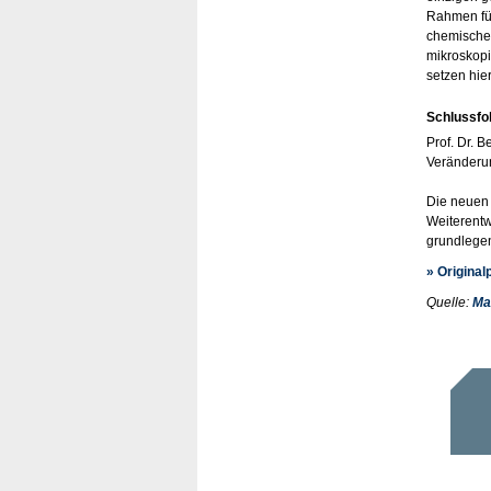
Rahmen für
chemische 
mikroskopi
setzen hie
Schlussfo
Prof. Dr. 
Veränderun
Die neuen 
Weiterent
grundlegen
» Original
Quelle:
Ma