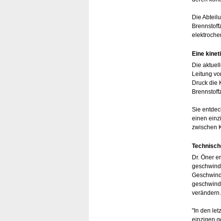
Die Abteil
Brennstoff
elektroche
Eine kine
Die aktuel
Leitung vo
Druck die 
Brennstoff
Sie entdec
einen einz
zwischen K
Technisch
Dr. Öner er
geschwindi
Geschwindi
geschwindi
verändern.
"In den le
einzigen g