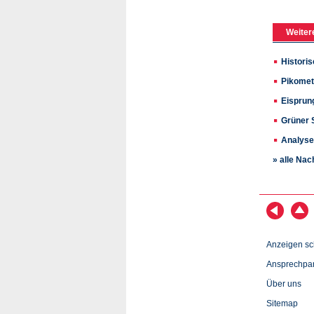
Weiter
Histori
Pikomet
Eisprung
Grüner 
Analyse
» alle Nac
Anzeigen sc
Ansprechpar
Über uns
Sitemap