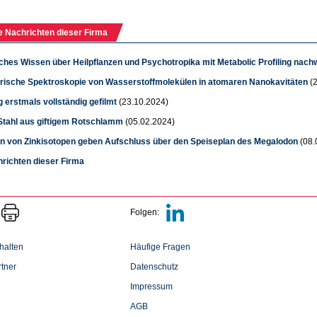
e Nachrichten dieser Firma
sches Wissen über Heilpflanzen und Psychotropika mit Metabolic Profiling nach
rische Spektroskopie von Wasserstoffmolekülen in atomaren Nanokavitäten
(2
 erstmals vollständig gefilmt
(23.10.2024)
Stahl aus giftigem Rotschlamm
(05.02.2024)
n von Zinkisotopen geben Aufschluss über den Speiseplan des Megalodon
(08.
hrichten dieser Firma
Folgen:
halten
Häufige Fragen
tner
Datenschutz
Impressum
AGB