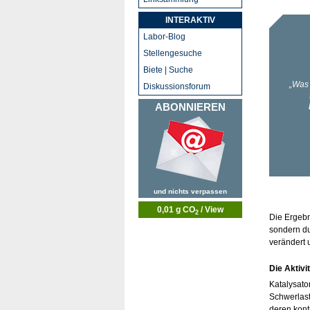
INTERAKTIV
Labor-Blog
Stellengesuche
Biete | Suche
Diskussionsforum
ABONNIEREN
und nichts verpassen
0,01 g CO
/ View
2
Die Ergebn
sondern du
verändert 
Die Aktivi
Katalysato
Schwerlast
deren kont