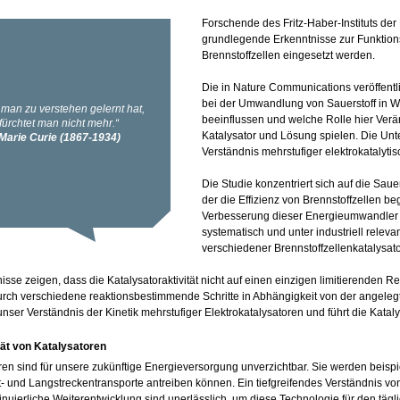
Forschende des Fritz-Haber-Instituts de
grundlegende Erkenntnisse zur Funktion
Brennstoffzellen eingesetzt werden.
Die in Nature Communications veröffentli
bei der Umwandlung von Sauerstoff in Wa
beeinflussen und welche Rolle hier Ver
Katalysator und Lösung spielen. Die Unt
Verständnis mehrstufiger elektrokatalyti
Die Studie konzentriert sich auf die Sau
der die Effizienz von Brennstoffzellen b
Verbesserung dieser Energieumwandler 
systematisch und unter industriell releva
verschiedener Brennstoffzellenkatalysa
isse zeigen, dass die Katalysatoraktivität nicht auf einen einzigen limitierenden R
rch verschiedene reaktionsbestimmende Schritte in Abhängigkeit von der angeleg
unser Verständnis der Kinetik mehrstufiger Elektrokatalysatoren und führt die Katal
tät von Katalysatoren
ren sind für unsere zukünftige Energieversorgung unverzichtbar. Sie werden beispie
- und Langstreckentransporte antreiben können. Ein tiefgreifendes Verständnis von
inuierliche Weiterentwicklung sind unerlässlich, um diese Technologie für den täg