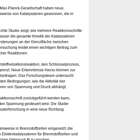
r Max-Planck-Gesellschaft haben neue,
sweise von Katalysatoren gewonnen, die in
chte Studie zeigt, wie mehrere Reaktionsschritte
sser die gesamte Kinetik der Katalysatoren
änderungen an der Grenzfläche zwischen
ersuchung leistet einen wichtigen Beitrag zum
scher Reaktionen.
erstoffreduktionsreaktion, den Schlüsselprozess,
egrenzt. Neue Erkenntnisse hierzu können zur
beitragen. Das Forschungsteam untersucht
nten Bedingungen, wie die Aktivität vier
toren von Spannung und Druck abhängt.
eaktionsschritt zurückgeführt werden kann,
ten Spannung gesteuert wird. Die Studie
ysatorforschung in eine neue Richtung.
lsweise in Brennstoffzellen eingesetzt, die
 Elektrokatalysatoren für Brennstoffzellen und
lichen Gebrauch fit zu machen.