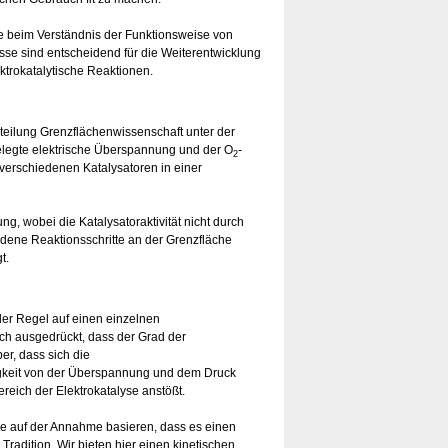
tte beim Verständnis der Funktionsweise von
isse sind entscheidend für die Weiterentwicklung
ktrokatalytische Reaktionen.
bteilung Grenzflächenwissenschaft unter der
gelegte elektrische Überspannung und der O
-
2
 verschiedenen Katalysatoren in einer
, wobei die Katalysatoraktivität nicht durch
dene Reaktionsschritte an der Grenzfläche
t.
n der Regel auf einen einzelnen
ch ausgedrückt, dass der Grad der
er, dass sich die
igkeit von der Überspannung und dem Druck
reich der Elektrokatalyse anstößt.
e auf der Annahme basieren, dass es einen
Tradition. Wir bieten hier einen kinetischen