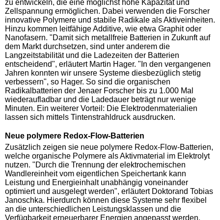
zu entwickeln, die eine möglichst hohe Kapazität und
Zellspannung ermöglichen. Dabei verwenden die Forscher
innovative Polymere und stabile Radikale als Aktiveinheiten.
Hinzu kommen leitfähige Additive, wie etwa Graphit oder
Nanofasern. "Damit sich metallfreie Batterien in Zukunft auf
dem Markt durchsetzen, sind unter anderem die
Langzeitstabilität und die Ladezeiten der Batterien
entscheidend", erläutert Martin Hager. "In den vergangenen
Jahren konnten wir unsere Systeme diesbezüglich stetig
verbessern", so Hager. So sind die organischen
Radikalbatterien der Jenaer Forscher bis zu 1.000 Mal
wiederaufladbar und die Ladedauer beträgt nur wenige
Minuten. Ein weiterer Vorteil: Die Elektrodenmaterialien
lassen sich mittels Tintenstrahldruck ausdrucken.
Neue polymere Redox-Flow-Batterien
Zusätzlich zeigen sie neue polymere Redox-Flow-Batterien,
welche organische Polymere als Aktivmaterial im Elektrolyt
nutzen. "Durch die Trennung der elektrochemischen
Wandlereinheit vom eigentlichen Speichertank kann
Leistung und Energieinhalt unabhängig voneinander
optimiert und ausgelegt werden", erläutert Doktorand Tobias
Janoschka. Hierdurch können diese Systeme sehr flexibel
an die unterschiedlichen Leistungsklassen und die
Verfügbarkeit erneuerbarer Energien angepasst werden.