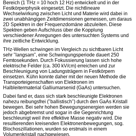
Bereich (1 THz = 10 hoch 12 Hz) entwickelt und in der
Festkörperphysik eingesetzt. Die nichtlineare
Wechselwirkung zwischen Licht und Materie wird dabei in
zwei unabhängigen Zeitdimensionen gemessen, um daraus
2D Spektren in der Frequenzdomäne abzuleiten. Diese
Spektren geben Aufschluss über die Kopplung
verschiedener Anregungen des untersuchten Systems und
ihre zeitliche Entwicklung.
THz-Wellen schwingen im Vergleich zu sichtbaren Licht
sehr "langsam", eine Schwingungsperiode dauert 250
Femtosekunden. Durch Fokussierung lassen sich hohe
elektrische Felder (ca. 300 kV/cm) erreichen und zur
Beschleunigung von Ladungsträgern in Festkörpern
einsetzen. Kühn konnte daher mit der neuen Methode die
Transporteigenschaften von Elektronen im
Halbleitermaterial Galliumarsenid (GaAs) untersuchen.
Dabei fand er, dass sich stark beschleunigte Elektronen
nahezu reibungsfrei ("ballistisch") durch den GaAs Kristall
bewegen. Bei sehr hohen Bewegungsenergien werden sie
jedoch abgebremst und sogar in die Gegenrichtung
beschleunigt weil ihre effektive Masse negativ wird. Die
resultierenden kreisenden Elektronenbewegungen, sog.
Blochoszillationen, wurden so erstmals in einem
Volumenkristall nachgewiesen.