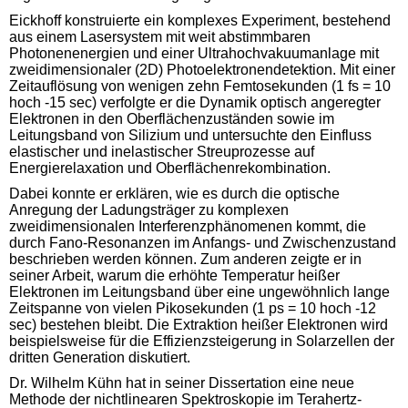
Eickhoff konstruierte ein komplexes Experiment, bestehend
aus einem Lasersystem mit weit abstimmbaren
Photonenenergien und einer Ultrahochvakuumanlage mit
zweidimensionaler (2D) Photoelektronendetektion. Mit einer
Zeitauflösung von wenigen zehn Femtosekunden (1 fs = 10
hoch -15 sec) verfolgte er die Dynamik optisch angeregter
Elektronen in den Oberflächenzuständen sowie im
Leitungsband von Silizium und untersuchte den Einfluss
elastischer und inelastischer Streuprozesse auf
Energierelaxation und Oberflächenrekombination.
Dabei konnte er erklären, wie es durch die optische
Anregung der Ladungsträger zu komplexen
zweidimensionalen Interferenzphänomenen kommt, die
durch Fano-Resonanzen im Anfangs- und Zwischenzustand
beschrieben werden können. Zum anderen zeigte er in
seiner Arbeit, warum die erhöhte Temperatur heißer
Elektronen im Leitungsband über eine ungewöhnlich lange
Zeitspanne von vielen Pikosekunden (1 ps = 10 hoch -12
sec) bestehen bleibt. Die Extraktion heißer Elektronen wird
beispielsweise für die Effizienzsteigerung in Solarzellen der
dritten Generation diskutiert.
Dr. Wilhelm Kühn hat in seiner Dissertation eine neue
Methode der nichtlinearen Spektroskopie im Terahertz-