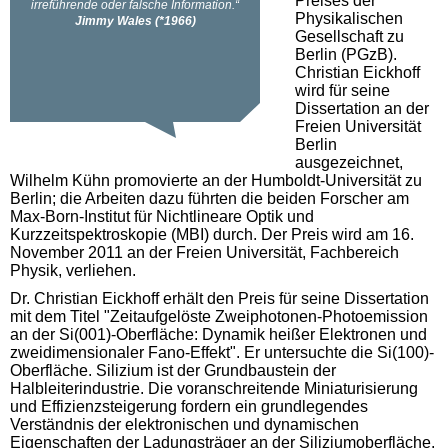
Preises der
Physikalischen
Gesellschaft zu
Berlin (PGzB).
Christian Eickhoff
wird für seine
Dissertation an der
Freien Universität
Berlin
ausgezeichnet,
Wilhelm Kühn promovierte an der Humboldt-Universität zu
Berlin; die Arbeiten dazu führten die beiden Forscher am
Max-Born-Institut für Nichtlineare Optik und
Kurzzeitspektroskopie (MBI) durch. Der Preis wird am 16.
November 2011 an der Freien Universität, Fachbereich
Physik, verliehen.
Dr. Christian Eickhoff erhält den Preis für seine Dissertation
mit dem Titel "Zeitaufgelöste Zweiphotonen-Photoemission
an der Si(001)-Oberfläche: Dynamik heißer Elektronen und
zweidimensionaler Fano-Effekt". Er untersuchte die Si(100)-
Oberfläche. Silizium ist der Grundbaustein der
Halbleiterindustrie. Die voranschreitende Miniaturisierung
und Effizienzsteigerung fordern ein grundlegendes
Verständnis der elektronischen und dynamischen
Eigenschaften der Ladungsträger an der Siliziumoberfläche.