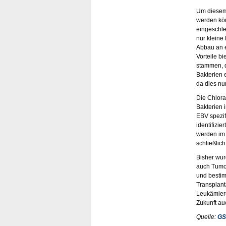
Um diesem 
werden kön
eingeschleu
nur kleine
Abbau an e
Vorteile b
stammen, d
Bakterien 
da dies nur
Die Chlora
Bakterien 
EBV spezif
identifizi
werden im 
schließlich
Bisher wur
auch Tumor
und bestim
Transplant
Leukämierü
Zukunft au
Quelle:
GS