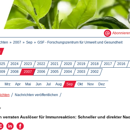
Abonniere
chten
2007
Sep
GSF - Forschungszentrum für Umwelt und Gesundheit
n
025
2024
2023
2022
2021
2020
2019
2018
2017
2016
009
2008
2007
2006
2005
2004
2003
2002
Mrz
Apr
Mai
Jun
Jul
Aug
Sep
Okt
Nov
Dez
ichten
Nachrichten veröffentlichen
7
n verraten Auslöser für Immunreaktion: Schneller und direkter Na