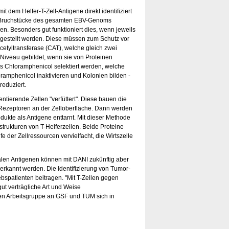
dem Helfer-T-Zell-Antigene direkt identifiziert
den Bruchstücke des gesamten EBV-Genoms
den. Besonders gut funktioniert dies, wenn jeweils
ergestellt werden. Diese müssen zum Schutz vor
cetyltransferase (CAT), welche gleich zwei
 Niveau gebildet, wenn sie von Proteinen
ms Chloramphenicol selektiert werden, welche
oramphenicol inaktivieren und Kolonien bilden -
reduziert.
tierende Zellen "verfüttert". Diese bauen die
-Rezeptoren an der Zelloberfläche. Dann werden
dukte als Antigene enttarnt. Mit dieser Methode
strukturen von T-Helferzellen. Beide Proteine
e der Zellressourcen vervielfacht, die Wirtszelle
alen Antigenen können mit DANI zukünftig aber
 erkannt werden. Die Identifizierung von Tumor-
spatienten beitragen. "Mit T-Zellen gegen
ut verträgliche Art und Weise
en Arbeitsgruppe an GSF und TUM sich in