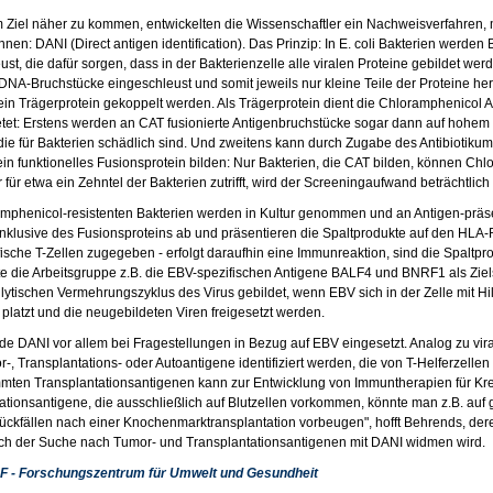
Ziel näher zu kommen, entwickelten die Wissenschaftler ein Nachweisverfahren, mit 
nen: DANI (Direct antigen identification). Das Prinzip: In E. coli Bakterien wer
st, die dafür sorgen, dass in der Bakterienzelle alle viralen Proteine gebildet wer
 DNA-Bruchstücke eingeschleust und somit jeweils nur kleine Teile der Proteine h
in Trägerprotein gekoppelt werden. Als Trägerprotein dient die Chloramphenicol A
ietet: Erstens werden an CAT fusionierte Antigenbruchstücke sogar dann auf hohem
ie für Bakterien schädlich sind. Und zweitens kann durch Zugabe des Antibiotiku
ein funktionelles Fusionsprotein bilden: Nur Bakterien, die CAT bilden, können Chl
 für etwa ein Zehntel der Bakterien zutrifft, wird der Screeningaufwand beträchtlich 
mphenicol-resistenten Bakterien werden in Kultur genommen und an Antigen-präsen
inklusive des Fusionsproteins ab und präsentieren die Spaltprodukte auf den HLA
ische T-Zellen zugegeben - erfolgt daraufhin eine Immunreaktion, sind die Spaltpro
erte die Arbeitsgruppe z.B. die EBV-spezifischen Antigene BALF4 und BNRF1 als Ziel
lytischen Vermehrungszyklus des Virus gebildet, wenn EBV sich in der Zelle mit Hilf
 platzt und die neugebildeten Viren freigesetzt werden.
de DANI vor allem bei Fragestellungen in Bezug auf EBV eingesetzt. Analog zu vir
-, Transplantations- oder Autoantigene identifiziert werden, die von T-Helferzellen
mten Transplantationsantigenen kann zur Entwicklung von Immuntherapien für Kreb
ationsantigene, die ausschließlich auf Blutzellen vorkommen, könnte man z.B. auf g
ckfällen nach einer Knochenmarktransplantation vorbeugen", hofft Behrends, der
ch der Suche nach Tumor- und Transplantationsantigenen mit DANI widmen wird.
F - Forschungszentrum für Umwelt und Gesundheit