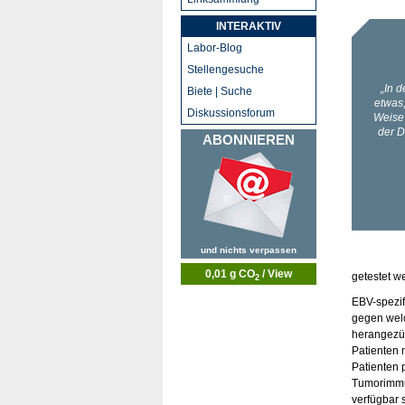
INTERAKTIV
Labor-Blog
Stellengesuche
Biete | Suche
Diskussionsforum
ABONNIEREN
und nichts verpassen
0,01 g CO
/ View
getestet w
2
EBV-spezif
gegen welc
herangezüc
Patienten 
Patienten 
Tumorimmun
verfügbar s