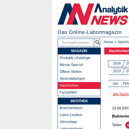
Das Online-Labormagazin
Home
Nachri
MAGAZIN
Nachrichte
Produkte | Kataloge
2026
2
Messe-Special
2010
2
Offene Stellen
Veranstaltungen
Jan
Feb
Nachrichten
Fachartikel
alle Nachr
INFOTHEK
Branchenbuch
19.09.200
Labor-Lexikon
Bakterie
Jahrestage
Teilen:
Linksammlung