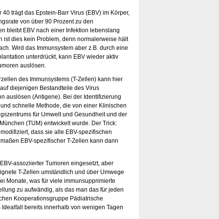
 40 trägt das Epstein-Barr Virus (EBV) im Körper,
gsrate von über 90 Prozent zu den
ren bleibt EBV nach einer Infektion lebenslang
 ist dies kein Problem, denn normalerweise hält
ach. Wird das Immunsystem aber z.B. durch eine
antation unterdrückt, kann EBV wieder aktiv
Tumoren auslösen.
rzellen des Immunsystems (T-Zellen) kann hier
 auf diejenigen Bestandteile des Virus
n auslösen (Antigene). Bei der Identifizierung
e und schnelle Methode, die von einer Klinischen
gszentrums für Umwelt und Gesundheit und der
t München (TUM) entwickelt wurde. Der Trick:
odifiziert, dass sie alle EBV-spezifischen
ermaßen EBV-spezifischer T-Zellen kann dann
 EBV-assoziierter Tumoren eingesetzt, aber
eignete T-Zellen umständlich und über Umwege
rei Monate, was für viele immunsupprimierte
tellung zu aufwändig, als das man das für jeden
nischen Kooperationsgruppe Pädiatrische
dealfall bereits innerhalb von wenigen Tagen