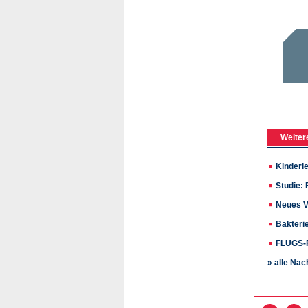
Weiter
Kinderl
Studie:
Neues V
Bakteri
FLUGS-F
» alle Nac