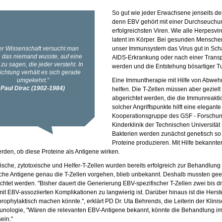
So gut wie jeder Erwachsene jenseits der
denn EBV gehört mit einer Durchseuchun
erfolgreichsten Viren. Wie alle Herpesvi
latent im Körper. Bei gesunden Menschen
unser Immunsystem das Virus gut in Sch
AIDS-Erkrankung oder nach einer Transpl
werden und die Entstehung bösartiger 
Eine Immuntherapie mit Hilfe von Abweh
helfen. Die T-Zellen müssen aber gezielt
abgerichtet werden, die die Immunreaktio
solcher Angriffspunkte hilft eine elegant
Kooperationsgruppe des GSF - Forschun
Kinderklinik der Technischen Universitä
Bakterien werden zunächst genetisch so m
Proteine produzieren. Mit Hilfe bekannt
erden, ob diese Proteine als Antigene wirken.
ische, zytotoxische und Helfer-T-Zellen wurden bereits erfolgreich zur Behandlung
he Antigene genau die T-Zellen vorgehen, blieb unbekannt. Deshalb mussten ge
htet werden. "Bisher dauert die Generierung EBV-spezifischer T-Zellen zwei bis d
mit EBV-assoziierten Komplikationen zu langwierig ist. Darüber hinaus ist die Hers
prophylaktisch machen könnte.", erklärt PD Dr. Uta Behrends, die Leiterin der Kli
ologie, "Wären die relevanten EBV-Antigene bekannt, könnte die Behandlung im I
ein."