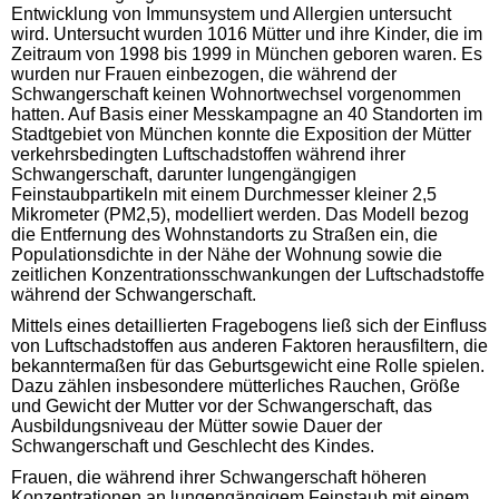
Entwicklung von Immunsystem und Allergien untersucht
wird. Untersucht wurden 1016 Mütter und ihre Kinder, die im
Zeitraum von 1998 bis 1999 in München geboren waren. Es
wurden nur Frauen einbezogen, die während der
Schwangerschaft keinen Wohnortwechsel vorgenommen
hatten. Auf Basis einer Messkampagne an 40 Standorten im
Stadtgebiet von München konnte die Exposition der Mütter
verkehrsbedingten Luftschadstoffen während ihrer
Schwangerschaft, darunter lungengängigen
Feinstaubpartikeln mit einem Durchmesser kleiner 2,5
Mikrometer (PM2,5), modelliert werden. Das Modell bezog
die Entfernung des Wohnstandorts zu Straßen ein, die
Populationsdichte in der Nähe der Wohnung sowie die
zeitlichen Konzentrationsschwankungen der Luftschadstoffe
während der Schwangerschaft.
Mittels eines detaillierten Fragebogens ließ sich der Einfluss
von Luftschadstoffen aus anderen Faktoren herausfiltern, die
bekanntermaßen für das Geburtsgewicht eine Rolle spielen.
Dazu zählen insbesondere mütterliches Rauchen, Größe
und Gewicht der Mutter vor der Schwangerschaft, das
Ausbildungsniveau der Mütter sowie Dauer der
Schwangerschaft und Geschlecht des Kindes.
Frauen, die während ihrer Schwangerschaft höheren
Konzentrationen an lungengängigem Feinstaub mit einem