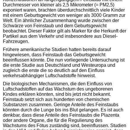
Durchmesser von kleiner als 2,5 Mikrometer (= PM2,5)
exponiert waren, brachten überdurchschnittlich viele Kinder
mit einem Geburtsgewicht von weniger als 3000 Gramm zur
Welt. Ein ähnlicher Zusammenhang wurde zwischen der
Schwärze von Feinstaub und dem Geburtsgewicht
beobachtet. Dieser Faktor gilt als Marker für die Herkunft der
Partikel aus dem Verkehr und insbesondere aus Diesel-
Fahrzeugen.
Frühere amerikanische Studien hatten bereits darauf
hingewiesen, dass Feinstaub das Geburtsgewicht
beeinflussen könnte. Die nun vorliegende Untersuchung ist
die erste Studie aus Deutschland und Westeuropa und
zugleich die erste die so deutlich auf den Einfluss
verkehrsabhängiger Luftschadstoffe hinweist.
Die biologischen Mechanismen, die den Einfluss von
Luftschadstoffen auf das Wachstum des ungeborenen
Kindes erklären könnten, sind bis jetzt nicht bekannt.
Feinstaub setzt sich aus hunderten von chemischen
Substanzen zusammen. Geringe Anteile des Feinstaubs
könnten durch die Lunge bis ins Blut gelangen. Es ist auch
denkbar, dass diese Anteile des Feinstaubs die Plazenta
oder andere Organe, die für die Regulierung des
Wachstums des Fötus zuständig sind, beeinflussen. Studien