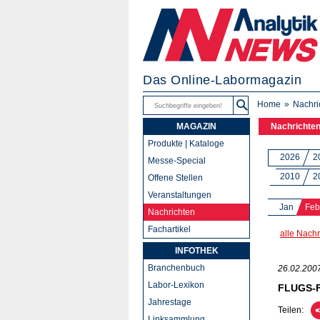
Das Online-Labormagazin
Home
Nachri
MAGAZIN
Nachrichte
Produkte | Kataloge
2026
2
Messe-Special
2010
2
Offene Stellen
Veranstaltungen
Jan
Feb
Nachrichten
Fachartikel
alle Nachr
INFOTHEK
Branchenbuch
26.02.200
Labor-Lexikon
FLUGS-Fa
Jahrestage
Teilen:
Linksammlung