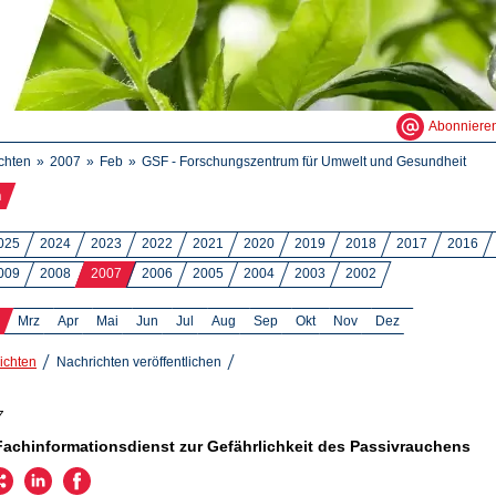
Abonniere
chten
2007
Feb
GSF - Forschungszentrum für Umwelt und Gesundheit
n
025
2024
2023
2022
2021
2020
2019
2018
2017
2016
009
2008
2007
2006
2005
2004
2003
2002
Mrz
Apr
Mai
Jun
Jul
Aug
Sep
Okt
Nov
Dez
ichten
Nachrichten veröffentlichen
7
chinformationsdienst zur Gefährlichkeit des Passivrauchens