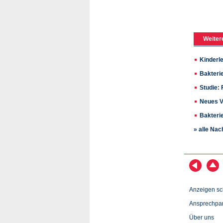
Weiter
Kinderl
Bakteri
Studie:
Neues V
Bakteri
» alle Nac
Anzeigen sc
Ansprechpar
Über uns