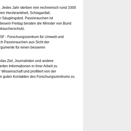
 Jedes Jahr sterben rein rechnerisch rund 3300
en Herzkrankheit, Schlaganfall,
Säuglingstod. Passivrauchen ist
esem Freitag beraten die Minister von Bund
raucherschutz.
SF - Forschungszentrum für Umwelt und
ich Passivrauchen aus Sicht der
Argumente für einen besseren
das Ziel, Journalisten und andere
erten Informationen in ihrer Arbeit zu
r Wissenschaft und profitiert von der
en guten Kontakten des Forschungszentrums zu