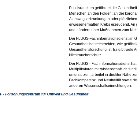
Passivrauchen gefährdet die Gesundheit.
Menschen an den Folgen: an der koronar
Atemwegserkrankungen oder plötzlichem 
erwiesenermaßen Krebs erzeugend. An di
und Ländern über Maßnahmen zum Nicht
Der FLUGS-Fachinformationsdienst im G
Gesundheit hat recherchiert, wie gefährl
Gesundheitsforschung ist. Es gibt viele 
Nichtraucherschutz.
Der FLUGS - Fachinformationsdienst hat 
Multiplikatoren mit wissenschaftlich fundi
unterstützen, arbeitet in direkter Nähe zu
Fachkompetenz und Neutralität sowie d
anderen Wissenschaftseinrichtungen.
F - Forschungszentrum für Umwelt und Gesundheit