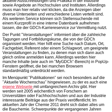
aktuelle Ausschreibungen und Praktika in der Industrie
sowie Angebote an Hochschulen und Instituten. Allerdings
muss man hier relativ viel klicken, da die Anzeigen über
diverse Unterseiten und verschiedene Listen verteilt sind.
Als weiteren Service können sich Stellensuchende mit
einem Kurzprofil in eine interne Datenbank aufnehmen
lassen, die der GDCh-Karriereservice zur Vermittlung nutzt.
Der Punkt "Veranstaltungen" informiert über die zahlreiche
Tagungen und Fortbildungskurse, die von der GDCh
organisiert werden. Hier hilft eine Suche nach Datum, Ort,
Fachgebiet, Referent oder einem Schlagwort, um geeignete
Veranstaltungen zu finden, zu denen man sich dann auch
gleich online anmelden kann. Allerdings werden hier
manche Inhalte (wie auch im "MyGDCh"-Bereich) in PopUp-
Fenstern geöffnet, die bei manchen Browsern
standardmäßig unterdrückt werden.
Im Menüpunkt "Publikationen" sei noch besonders auf die
"Aktuelle Wochenschau" hingewiesen, zu der es auch eine
eigene Webseite
mit umfangreichem Archiv gibt. Hier
werden seit 2005 wöchentlich von Forschern an
Universitäten oder Fachhochschulen und aus der Industrie
interessante Beiträge aus der Praxis veröffentlicht. Im
aktuellen Jahr der Chemie 2011 dreht sich dabei alles um
die Bauchemie. Schwerpunkte der vergangenen Jahren