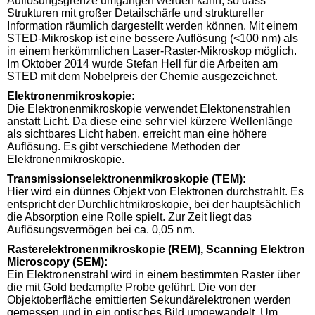
Auflösungsgrenze umgangen werden kann, so dass
Strukturen mit großer Detailschärfe und struktureller
Information räumlich dargestellt werden können. Mit einem
STED-Mikroskop ist eine bessere Auflösung (<100 nm) als
in einem herkömmlichen Laser-Raster-Mikroskop möglich.
Im Oktober 2014 wurde Stefan Hell für die Arbeiten am
STED mit dem Nobelpreis der Chemie ausgezeichnet.
Elektronenmikroskopie:
Die Elektronenmikroskopie verwendet Elektonenstrahlen
anstatt Licht. Da diese eine sehr viel kürzere Wellenlänge
als sichtbares Licht haben, erreicht man eine höhere
Auflösung. Es gibt verschiedene Methoden der
Elektronenmikroskopie.
Transmissionselektronenmikroskopie (TEM):
Hier wird ein dünnes Objekt von Elektronen durchstrahlt. Es
entspricht der Durchlichtmikroskopie, bei der hauptsächlich
die Absorption eine Rolle spielt. Zur Zeit liegt das
Auflösungsvermögen bei ca. 0,05 nm.
Rasterelektronenmikroskopie (REM), Scanning Elektron
Microscopy (SEM):
Ein Elektronenstrahl wird in einem bestimmten Raster über
die mit Gold bedampfte Probe geführt. Die von der
Objektoberfläche emittierten Sekundärelektronen werden
gemessen und in ein optisches Bild umgewandelt. Um