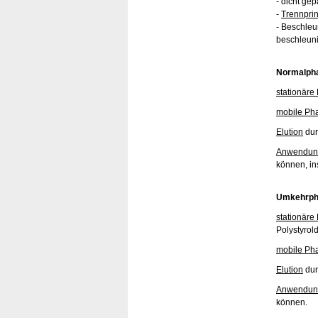
- dicht ge
-
Trennprin
- Beschle
beschleuni
Normalph
stationäre
mobile Ph
Elution
dur
Anwendun
können, i
Umkehrph
stationäre
Polystyrol
mobile Ph
Elution
dur
Anwendun
können.