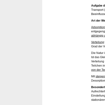
Aufgabe d
Transport 
Beeinfluss
Art der W
Adsorption
entgegenge
abhängig 
Verteilung
Grad der Ve
Die Natur 
Ist das Gl
Verteilung 
Teilchen i
von der Te
Mit
steige
Desorption
Besonderh
Aufrechter
Einstellun
stationär