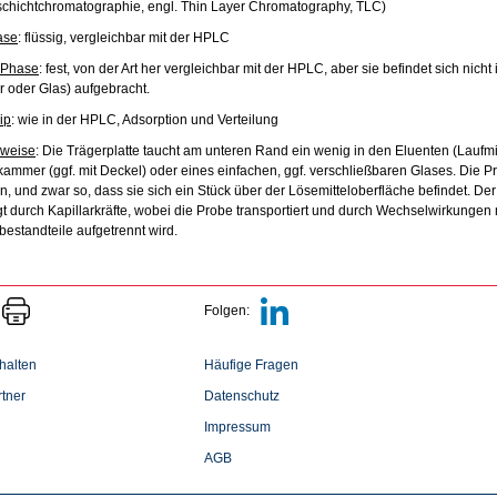
chichtchromatographie, engl. Thin Layer Chromatography, TLC)
ase
: flüssig, vergleichbar mit der HPLC
 Phase
: fest, von der Art her vergleichbar mit der HPLC, aber sie befindet sich nicht
er oder Glas) aufgebracht.
ip
: wie in der HPLC, Adsorption und Verteilung
weise
: Die Trägerplatte taucht am unteren Rand ein wenig in den Eluenten (Laufmit
kammer (ggf. mit Deckel) oder eines einfachen, ggf. verschließbaren Glases. Die Pro
n, und zwar so, dass sie sich ein Stück über der Lösemitteloberfläche befindet. Der
gt durch Kapillarkräfte, wobei die Probe transportiert und durch Wechselwirkungen
bestandteile aufgetrennt wird.
Folgen:
halten
Häufige Fragen
tner
Datenschutz
Impressum
AGB