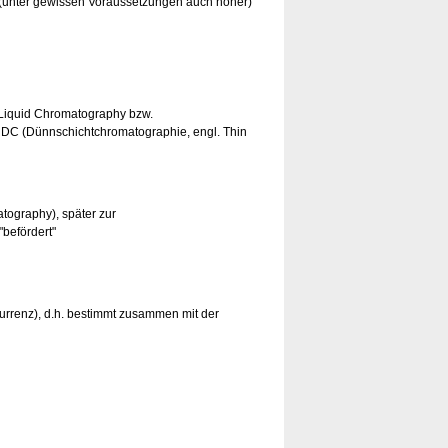
 (unter gewissen Voraussetzungen auch höher)
 Liquid Chromatography bzw.
 DC (Dünnschichtchromatographie, engl. Thin
tography), später zur
befördert"
urrenz), d.h. bestimmt zusammen mit der