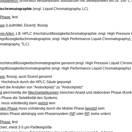
gsbereich:
unzersetzt verdampfbare Substanzen mit Siedepunkten bis ca. 350°C
itschromatographie
(engl. Liquid Chromatography, LC)
 Phase:
fest
ase
(Laufmittel, Eluent): flüssig
ne Arten:
z.B. HPLC (Hochdruckflüssigkeitschromatographie, engl. High Pressure
ngsflüssigkeitschromatographie, engl. High Performance Liquid Chromatography),
omatography, TLC)
ochdruckflüssigkeitschromatographie genannt (engl. High Pressure Liquid Chroma
ngsflüssigkeitschromatographie (engl. High Performance Liquid Chromatography) "
ase:
flüssig, auch Eluent genannt
er Hochdruck durch die HPLC-Säule gepumpt
tiert die Analyten von "Andockplatz" zu "Andockplatz"
st
gleichzeitig die
Wechselwirkungen
zwischen Analyt und stationärer Phase (Konk
n Phase die Selektivität des Systems.
e
muss vollständig darin
gelöst
sein
onäre Phase
muss vollständig durch die Mobile Phase
benetzt
sein
mobilen Phase abhängig vom Phasensystem (
NP
oder
RP
, siehe unten)
 Phase:
fest
lchen, meist 3-5 µm Partikelgröße