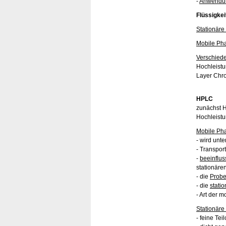
-
Anwendun
Flüssigke
Stationäre
Mobile Ph
Verschiede
Hochleistu
Layer Chr
HPLC
zunächst H
Hochleistu
Mobile Ph
- wird unt
- Transpor
-
beeinflus
stationäre
- die
Prob
- die
stati
- Art der 
Stationäre
- feine Tei