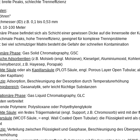
: breite Peaks, schlechte Trenneffizienz
ulen
:
Röhren"
chmesser (ID) z.B. 0,1 bis 0,53 mm
B. 10-100 Meter
ionäre Phase befindet sich als Schicht einer gewissen Dicke auf die Innenseite der K
 schmale Peaks, hohe Trenneffizienz, geeignet für komplexe Trennprobleme
: bei viel schmutziger Matrix besteht die Gefahr der schnellen Kontamination
ionäre Phase
: Gas Solid Chromatography, GSC
sche Adsorbentien
(z.B. Molsieb (engl. Molsieve), Kieselgel, Aluminiumoxid, Kohlen
divinylbenzol, z.B. Hayesep, Porapak)
kte Säule
oder als
Kapillarsäule
(PLOT-Säule, engl. Porous Layer Open Tubular, als 
der Kapillare)
zip
: Adsorption, Beschleunigung der Desorption durch Temperaturerhöhung
ngsbereich
: Gasanalytik, sehr leicht flüchtige Substanzen
tationäre Phase
: Gas Liquid Chromatography, GLC
ten verbreitet
dende Polymere: Polysiloxane oder Polyethylenglykole
kte Säule
: ein festes Trägermaterial (engl. Support, z.B. Chromosorb) wird mit der
larsäule
(WCOT-Säule, = engl. Wall Coated Open Tubular): die Flüssigkeit wird als 
ht
zip:
Verteilung zwischen Flüssigkeit und Gasphase, Beschleunigung des Übergang
rerhöhung