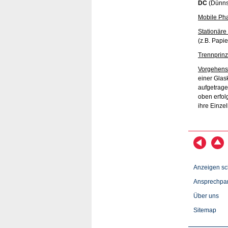
DC
(Dünns
Mobile Ph
Stationäre
(z.B. Papi
Trennprinz
Vorgehens
einer Glas
aufgetrage
oben erfol
ihre Einzel
Anzeigen sc
Ansprechpar
Über uns
Sitemap