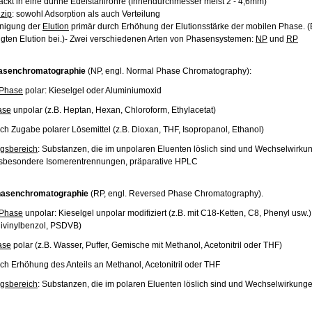
packt in eine dünne Edelstahlröhre (Innendurchmesser meist 2 - 4,6mm)
zip
: sowohl Adsorption als auch Verteilung
unigung der
Elution
primär durch Erhöhung der Elutionsstärke der mobilen Phase. (
gten Elution bei.)- Zwei verschiedenen Arten von Phasensystemen:
NP
und
RP
asenchromatographie
(NP, engl. Normal Phase Chromatography):
 Phase
polar: Kieselgel oder Aluminiumoxid
ase
unpolar (z.B. Heptan, Hexan, Chloroform, Ethylacetat)
ch Zugabe polarer Lösemittel (z.B. Dioxan, THF, Isopropanol, Ethanol)
gsbereich
: Substanzen, die im unpolaren Eluenten löslich sind und Wechselwirku
nsbesondere Isomerentrennungen, präparative HPLC
asenchromatographie
(RP, engl. Reversed Phase Chromatography).
 Phase
unpolar: Kieselgel unpolar modifiziert (z.B. mit C18-Ketten, C8, Phenyl usw.
divinylbenzol, PSDVB)
ase
polar (z.B. Wasser, Puffer, Gemische mit Methanol, Acetonitril oder THF)
ch Erhöhung des Anteils an Methanol, Acetonitril oder THF
gsbereich
: Substanzen, die im polaren Eluenten löslich sind und Wechselwirkung