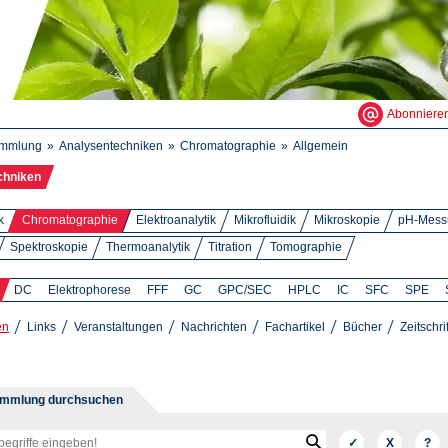
Abonniere
ammlung
Analysentechniken
Chromatographie
Allgemein
chniken
k
Chromatographie
Elektroanalytik
Mikrofluidik
Mikroskopie
pH-Mess
Spektroskopie
Thermoanalytik
Titration
Tomographie
DC
Elektrophorese
FFF
GC
GPC/SEC
HPLC
IC
SFC
SPE
en
Links
Veranstaltungen
Nachrichten
Fachartikel
Bücher
Zeitschri
ammlung durchsuchen