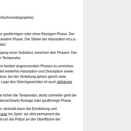
eitschromatographie).
er gasförmigen oder einer flüssigen Phase. Der
e andere Phase. Die Stärke der Adsorption ist u.a.
tur.
rgang einer Substanz zwischen den Phasen. Der
r Temperatur.
den beiden angrenzenden Phasen zu erreichen.
indet weiterhin Adsorption und Desorption sowie
 bzw. bei der Verteilung gehen gleich viele
e Lage des Gleichgewichtes ist auch
abhängig
e höher die Temperatur, desto schneller geht die
e benachbarte flüssige oder gasförmige Phase.
en, deshalb kann die Einstellung und
hase
ins Spiel: sie stört permanent die
st um die Plätze an der Oberfläche der