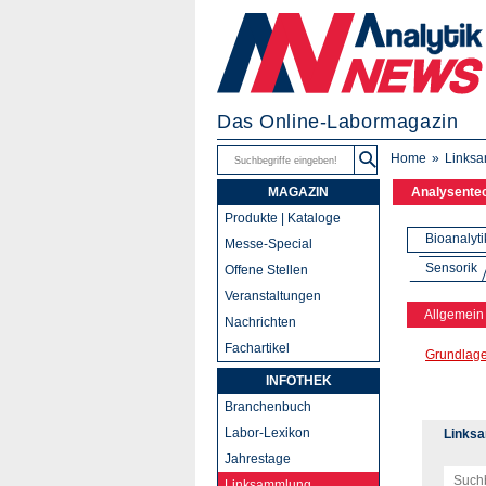
Das Online-Labormagazin
Home
Links
MAGAZIN
Analysente
Produkte | Kataloge
Bioanalyti
Messe-Special
Sensorik
Offene Stellen
Veranstaltungen
Allgemein
Nachrichten
Fachartikel
Grundlag
INFOTHEK
Branchenbuch
Labor-Lexikon
Links
Jahrestage
Linksammlung