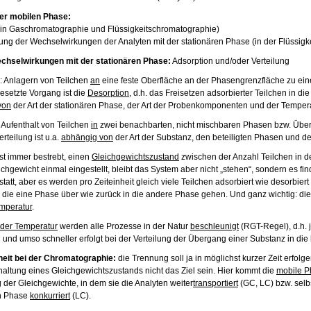
er mobilen Phase:
(in Gaschromatographie und Flüssigkeitschromatographie)
ung der Wechselwirkungen der Analyten mit der stationären Phase (in der Flüssigk
echselwirkungen mit der stationären Phase:
Adsorption und/oder Verteilung
: Anlagern von Teilchen
an
eine feste Oberfläche an der Phasengrenzfläche zu ein
setzte Vorgang ist die
Desorption
, d.h. das Freisetzen adsorbierter Teilchen in di
von
der Art der stationären Phase, der Art der Probenkomponenten und der Tempera
: Aufenthalt von Teilchen
in
zwei benachbarten, nicht mischbaren Phasen bzw. Übe
rteilung ist u.a.
abhängig von
der Art der Substanz, den beteiligten Phasen und de
ist immer bestrebt, einen
Gleichgewichtszustand
zwischen der Anzahl Teilchen in 
eichgewicht einmal eingestellt, bleibt das System aber nicht „stehen“, sondern es f
statt, aber es werden pro Zeiteinheit gleich viele Teilchen adsorbiert wie desorbiert
n die eine Phase über wie zurück in die andere Phase gehen. Und ganz wichtig: di
mperatur
.
nder Temperatur
werden alle Prozesse in der Natur
beschleunigt
(RGT-Regel), d.h. j
 und umso schneller erfolgt bei der Verteilung der Übergang einer Substanz in di
eit bei der Chromatographie:
die Trennung soll ja in möglichst kurzer Zeit erfolg
haltung eines Gleichgewichtszustands nicht das Ziel sein. Hier kommt die
mobile P
g der Gleichgewichte, in dem sie die Analyten weiter
transportiert
(GC, LC) bzw. selb
en Phase
konkurriert
(LC).