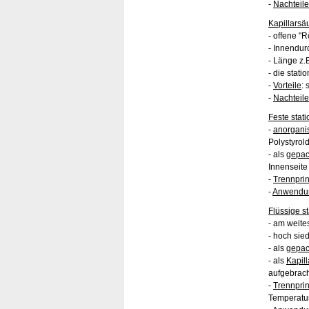
-
Nachteile
Kapillarsä
- offene "
- Innendur
- Länge z.
- die stat
-
Vorteile
:
-
Nachteile
Feste stat
-
anorgani
Polystyrol
- als
gepac
Innenseite 
-
Trennprin
-
Anwendu
Flüssige s
- am weites
- hoch sie
- als
gepac
- als
Kapil
aufgebrac
-
Trennprin
Temperatu