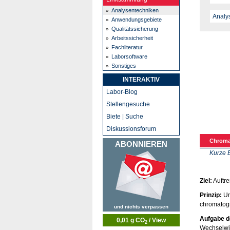
Analysentechniken
Anwendungsgebiete
Qualitätssicherung
Arbeitssicherheit
Fachliteratur
Laborsoftware
Sonstiges
INTERAKTIV
Labor-Blog
Stellengesuche
Biete | Suche
Diskussionsforum
Chroma
ABONNIEREN
Kurze 
Ziel:
Auftre
Prinzip:
Un
chromatog
und nichts verpassen
Aufgabe d
0,01 g CO
/ View
2
Wechselwir