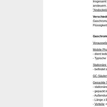
Insgesamt
ansteuern.
"Andockplä
Verschied
Gaschroma
Flüssigkei
Gaschrom
Vorausset
Mobile Ph
- dient led
- Typische 
Stationäre
- befindet 
GC-Säule
Gepackte 
- stationä
- gepackt i
- Außendur
- Länge z.B
-
Vorteile
: 