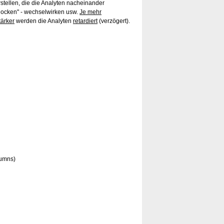
rstellen, die die Analyten nacheinander
ndocken" - wechselwirken usw.
Je mehr
tärker
werden die Analyten
retardiert
(verzögert).
lumns)