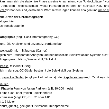
 kann man sich die
stationäre Phase
als eine Ansammlung von "
Andockplätzen
" vo
 "Andocken" - wechselwirken - weiter transportiert werden - am nächsten Platz "a
tze"
vorhanden sind, desto mehr Wechselwirkungen können erfolgen und
um so s
ene Arten der Chromatographie:
tographie
tschromatographie
atographie
(engl. Gas Chromatography, GC)
zung
: Die Analyten sind unzersetzt verdampfbar
ase
: gasförmig = Trägergas (Carrier)
iglich zum Transport der Analyten und beeinflusst die Selektivität des Systems nicht.
Trägergase: Helium, Wasserstoff, Stickstoff
 Phase
: fest oder flüssig
sich in der sog. GC-Säule, bestimmt die Selektivität des Systems
n
:
gepackte Säulen
(engl. packed columns) oder
Kapillarsäulen
(engl. Capillary co
Säulen
:
re Phase in Form von festen Partikeln (z.B. 80-100 mesh)
n eine Glas- oder (meist) Edelstahlröhre
chmesser (engl. OD) z.B. ¼“ oder 1/8“
. 1-3 Meter.
robust, günstig, geeignet für einfache Trennprobleme