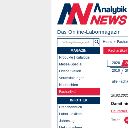
Das Online-Labormagazin
Home
Fachar
MAGAZIN
Fachartikel
Produkte | Kataloge
2026
2
Messe-Special
2010
2
Offene Stellen
Veranstaltungen
alle Facha
Nachrichten
Fachartikel
20.02.202
INFOTHEK
Damit ni
Branchenbuch
Deutscher 
Labor-Lexikon
Teilen:
Jahrestage
Linksammlung