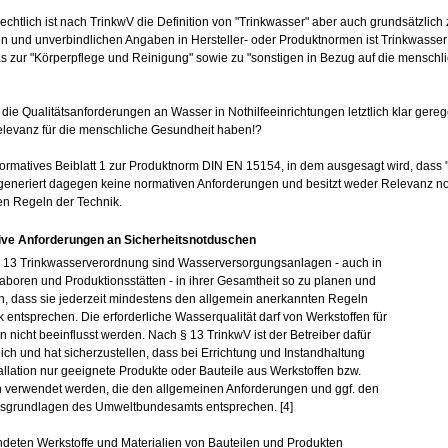
-rechtlich ist nach TrinkwV die Definition von "Trinkwasser" aber auch grundsätzl
en und unverbindlichen Angaben in Hersteller- oder Produktnormen ist Trinkwasser
s zur "Körperpflege und Reinigung" sowie zu "sonstigen in Bezug auf die mensch
 die Qualitätsanforderungen an Wasser in Nothilfeeinrichtungen letztlich klar ge
levanz für die menschliche Gesundheit haben!?
nformatives Beiblatt 1 zur Produktnorm DIN EN 15154, in dem ausgesagt wird, dass 
 generiert dagegen keine normativen Anforderungen und besitzt weder Relevanz no
n Regeln der Technik.
ive Anforderungen an Sicherheitsnotduschen
 13 Trinkwasserverordnung sind Wasserversorgungsanlagen - auch in
aboren und Produktionsstätten - in ihrer Gesamtheit so zu planen und
en, dass sie jederzeit mindestens den allgemein anerkannten Regeln
k entsprechen. Die erforderliche Wasserqualität darf von Werkstoffen für
 nicht beeinflusst werden. Nach § 13 TrinkwV ist der Betreiber dafür
lich und hat sicherzustellen, dass bei Errichtung und Instandhaltung
tallation nur geeignete Produkte oder Bauteile aus Werkstoffen bzw.
n verwendet werden, die den allgemeinen Anforderungen und ggf. den
sgrundlagen des Umweltbundesamts entsprechen. [4]
deten Werkstoffe und Materialien von Bauteilen und Produkten