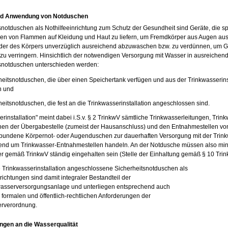
nd Anwendung von Notduschen
snotduschen als Nothilfeeinrichtung zum Schutz der Gesundheit sind Geräte, die sp
n von Flammen auf Kleidung und Haut zu liefern, um Fremdkörper aus Augen aus
oder des Körpers unverzüglich ausreichend abzuwaschen bzw. zu verdünnen, um 
zu verringern. Hinsichtlich der notwendigen Versorgung mit Wasser in ausreichen
snotduschen unterschieden werden:
heitsnotduschen, die über einen Speichertank verfügen und aus der Trinkwasserins
n und
heitsnotduschen, die fest an die Trinkwasserinstallation angeschlossen sind.
erinstallation" meint dabei i.S.v. § 2 TrinkwV sämtliche Trinkwasserleitungen, Tri
hen der Übergabestelle (zumeist der Hausanschluss) und den Entnahmestellen von 
bundene Körpernot- oder Augenduschen zur dauerhaften Versorgung mit der Trinkw
end um Trinkwasser-Entnahmestellen handeln. An der Notdusche müssen also min
r gemäß TrinkwV ständig eingehalten sein (Stelle der Einhaltung gemäß § 10 Trin
e Trinkwasserinstallation angeschlossene Sicherheitsnotduschen als
richtungen sind damit integraler Bestandteil der
sserversorgungsanlage und unterliegen entsprechend auch
 formalen und öffentlich-rechtlichen Anforderungen der
erverordnung.
ngen an die Wasserqualität