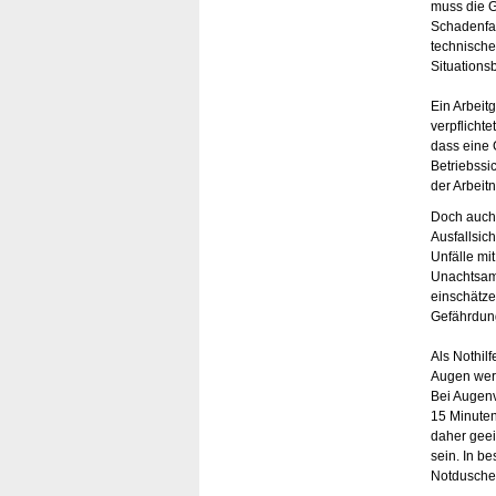
muss die 
Schadenfa
technisch
Situations
Ein Arbeit
verpflichte
dass eine 
Betriebssi
der Arbeit
Doch auch 
Ausfallsic
Unfälle mi
Unachtsam
einschätze
Gefährdung
Als Nothil
Augen wer
Bei Augenv
15 Minuten
daher geei
sein. In b
Notduschen