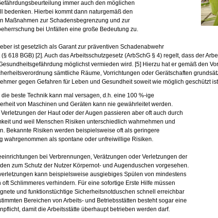
Gefährdungsbeurteilung immer auch den möglichen
ll bedenken. Hierbei kommt dann naturgemäß den
en Maßnahmen zur Schadensbegrenzung und zur
beherrschung bei Unfällen eine große Bedeutung zu.
geber ist gesetzlich als Garant zur präventiven Schadenabwehr
t (§ 618 BGB) [2]. Auch das Arbeitsschutzgesetz (ArbSchG § 4) regelt, dass der Arbei
Gesundheitsgefährdung möglichst vermieden wird. [5] Hierzu hat er gemäß den Vor
cherheitsverordnung sämtliche Räume, Vorrichtungen oder Gerätschaften grundsätzl
nehmer gegen Gefahren für Leben und Gesundheit soweit wie möglich geschützt ist. [
die beste Technik kann mal versagen, d.h. eine 100 %-ige
herheit von Maschinen und Geräten kann nie gewährleitet werden.
t Verletzungen der Haut oder der Augen passieren aber oft auch durch
keit und weil Menschen Risiken unterschiedlich wahrnehmen und
n. Bekannte Risiken werden beispielsweise oft als geringere
 wahrgenommen als spontane oder unfreiwillige Risiken.
feeinrichtungen bei Verbrennungen, Verätzungen oder Verletzungen der
den zum Schutz der Nutzer Körpernot- und Augenduschen vorgesehen.
erletzungen kann beispielsweise ausgiebiges Spülen von mindestens
 oft Schlimmeres verhindern. Für eine sofortige Erste Hilfe müssen
gnete und funktionstüchtige Sicherheitsnotduschen schnell erreichbar
estimmten Bereichen von Arbeits- und Betriebsstätten besteht sogar eine
pflicht, damit die Arbeitsstätte überhaupt betrieben werden darf.