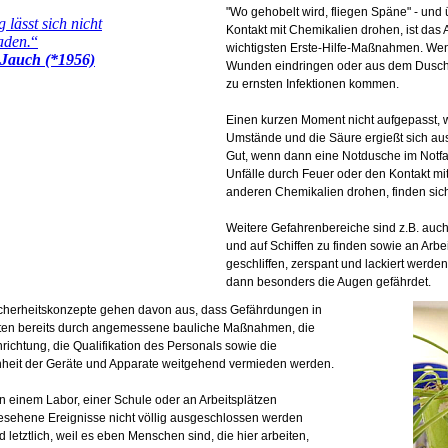
"Wo gehobelt wird, fliegen Späne" - und 
Kontakt mit Chemikalien drohen, ist das
wichtigsten Erste-Hilfe-Maßnahmen. Wen
Wunden eindringen oder aus dem Duschk
zu ernsten Infektionen kommen.
Einen kurzen Moment nicht aufgepasst, w
Umstände und die Säure ergießt sich au
Gut, wenn dann eine Notdusche im Notfal
Unfälle durch Feuer oder den Kontakt m
anderen Chemikalien drohen, finden sich
Weitere Gefahrenbereiche sind z.B. auch
und auf Schiffen zu finden sowie an Arbe
geschliffen, zerspant und lackiert werde
dann besonders die Augen gefährdet.
cherheitskonzepte gehen davon aus, dass Gefährdungen in
tten bereits durch angemessene bauliche Maßnahmen, die
nrichtung, die Qualifikation des Personals sowie die
heit der Geräte und Apparate weitgehend vermieden werden.
in einem Labor, einer Schule oder an Arbeitsplätzen
sehene Ereignisse nicht völlig ausgeschlossen werden
 letztlich, weil es eben Menschen sind, die hier arbeiten,