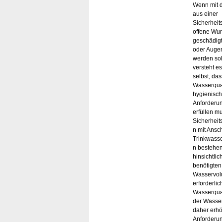
Wenn mit 
aus einer
Sicherheit
offene Wu
geschädig
oder Augen
werden sol
versteht es
selbst, das
Wasserqual
hygienisc
Anforderu
erfüllen m
Sicherheit
n mit Ansc
Trinkwasser
n bestehe
hinsichtlic
benötigten
Wasservol
erforderli
Wasserqual
der Wasse
daher erh
Anforderun