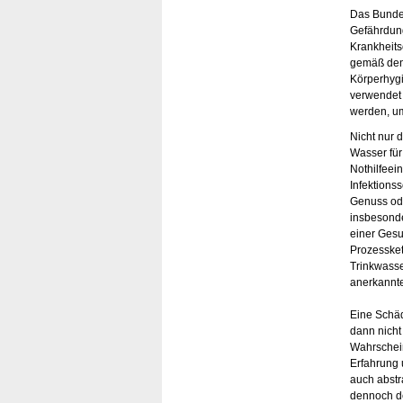
Das Bundes
Gefährdun
Krankheit
gemäß den 
Körperhygi
verwendet
werden, um
Nicht nur 
Wasser fü
Nothilfeei
Infektions
Genuss od
insbesonde
einer Gesu
Prozessket
Trinkwasse
anerkannte
Eine Schäd
dann nicht
Wahrschein
Erfahrung 
auch abstr
dennoch d