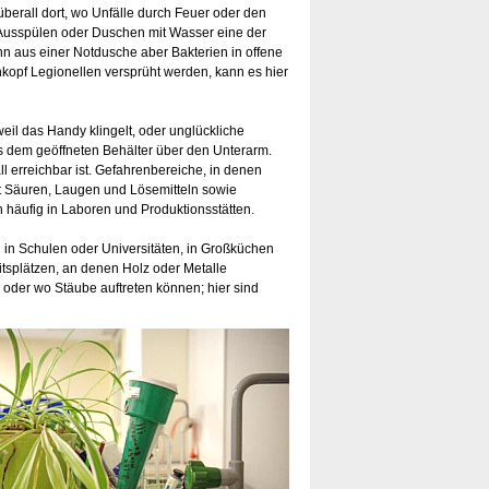
überall dort, wo Unfälle durch Feuer oder den
 Ausspülen oder Duschen mit Wasser eine der
n aus einer Notdusche aber Bakterien in offene
opf Legionellen versprüht werden, kann es hier
eil das Handy klingelt, oder unglückliche
s dem geöffneten Behälter über den Unterarm.
l erreichbar ist. Gefahrenbereiche, in denen
it Säuren, Laugen und Lösemitteln sowie
 häufig in Laboren und Produktionsstätten.
 in Schulen oder Universitäten, in Großküchen
itsplätzen, an denen Holz oder Metalle
n oder wo Stäube auftreten können; hier sind