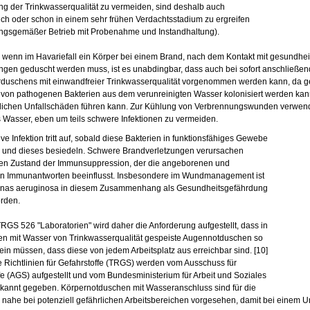
g der Trinkwasserqualität zu vermeiden, sind deshalb auch
lich oder schon in einem sehr frühen Verdachtsstadium zu ergreifen
ngsgemäßer Betrieb mit Probenahme und Instandhaltung).
wenn im Havariefall ein Körper bei einem Brand, nach dem Kontakt mit gesundhe
gen geduscht werden muss, ist es unabdingbar, dass auch bei sofort anschließen
duschens mit einwandfreier Trinkwasserqualität vorgenommen werden kann, da ge
von pathogenen Bakterien aus dem verunreinigten Wasser kolonisiert werden kann
lichen Unfallschäden führen kann. Zur Kühlung von Verbrennungswunden verwend
Wasser, eben um teils schwere Infektionen zu vermeiden.
ve Infektion tritt auf, sobald diese Bakterien in funktionsfähiges Gewebe
 und dieses besiedeln. Schwere Brandverletzungen verursachen
en Zustand der Immunsuppression, der die angeborenen und
n Immunantworten beeinflusst. Insbesondere im Wundmanagement ist
as aeruginosa in diesem Zusammenhang als Gesundheitsgefährdung
rden.
RGS 526 "Laboratorien" wird daher die Anforderung aufgestellt, dass in
en mit Wasser von Trinkwasserqualität gespeiste Augennotduschen so
 sein müssen, dass diese von jedem Arbeitsplatz aus erreichbar sind. [10]
 Richtlinien für Gefahrstoffe (TRGS) werden vom Ausschuss für
fe (AGS) aufgestellt und vom Bundesministerium für Arbeit und Soziales
annt gegeben. Körpernotduschen mit Wasseranschluss sind für die
on nahe bei potenziell gefährlichen Arbeitsbereichen vorgesehen, damit bei einem U