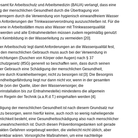
amt für Arbeitsschutz und Arbeitsmedizin (BAUA) verlangt, dass eine
g der menschlichen Gesundheit durch die Übertragung von
serregern durch die Verwendung von hygienisch einwandfreiem Wasser
Anforderungen der Trinkwasserverordnung auszuschließen ist. Für die
ene in Arbeitsstätten muss also Wasser mit Trinkwasserqualität
 werden und alle Entnahmestellen müssen zudem regelmäßig genutzt
 Keimbildung in der Wasserleitung zu vermeiden [20].
der Arbeitsschutz legt damit Anforderungen an die Wasserqualität fest,
r den menschlichen Gebrauch muss auch bei der Verwendung in
nrichtungen (Duschen von Körper oder Augen) nach § 37
schutzgesetz (IfSG) generell so beschaffen sein, dass durch seinen
er Gebrauch eine Schädigung der menschlichen Gesundheit,
re durch Krankheitserreger, nicht zu besorgen ist [3]. Die Besorgnis
ndheitsgefährdung liegt nur dann nicht vor, wenn in der gesamten
te (von der Quelle, über den Wasserversorger, die
rinstallation bis zur Entnahmestelle) mindestens die allgemein
n Regeln der Technik (a.a.R.d.T.) eingehalten werden [4].
igung der menschlichen Gesundheit ist nach diesem Grundsatz nur
 zu besorgen, wenn hierfür keine, auch noch so wenig naheliegende
lichkeit besteht, eine Gesundheitsschädigung also nach menschlicher
unwahrscheinlich ist. Durch diesen Präventionsgedanken soll gerade
akten Gefahren vorgebeugt werden, die vielleicht nicht üblich, aber
enkbar wären. Vorsorgliche Maßnahmen, um eine nachteilige