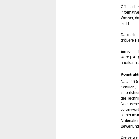
Öffentlich
informativ
Wasser, da
ist. [4]
Damit sind
größere Re
Ein rein i
wäre [14],
anerkannte
Konstrukt
Nach §§ 5,
Schulen, L
zu erricht
der Techni
Notduschen
verantwort
seiner Ins
Materialie
Bewertung
Die verwen