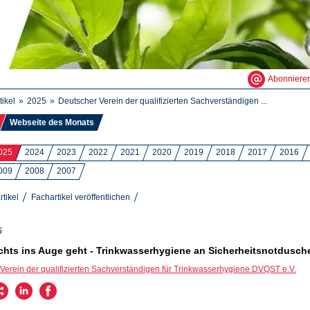
Abonniere
tikel
2025
Deutscher Verein der qualifizierten Sachverständigen ...
Webseite des Monats
025
2024
2023
2022
2021
2020
2019
2018
2017
2016
009
2008
2007
rtikel
Fachartikel veröffentlichen
5
chts ins Auge geht - Trinkwasserhygiene an Sicherheitsnotdusch
Verein der qualifizierten Sachverständigen für Trinkwasserhygiene DVQST e.V.