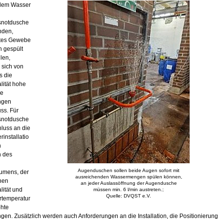
dem Wasser
snotdusche
nden,
tes Gewebe
 gespült
len,
 sich von
s die
ität hohe
he
ngen
uss. Für
snotdusche
hluss an die
installatio
n
h des
Augenduschen sollen beide Augen sofort mit
umens, der
ausreichenden Wassermengen spülen können,
chen
an jeder Auslassöffnung der Augendusche
ität und
müssen min. 6 l/min austreten.;
Quelle: DVQST e.V.
rtemperatur
öhte
gen. Zusätzlich werden auch Anforderungen an die Installation, die Positionierung 