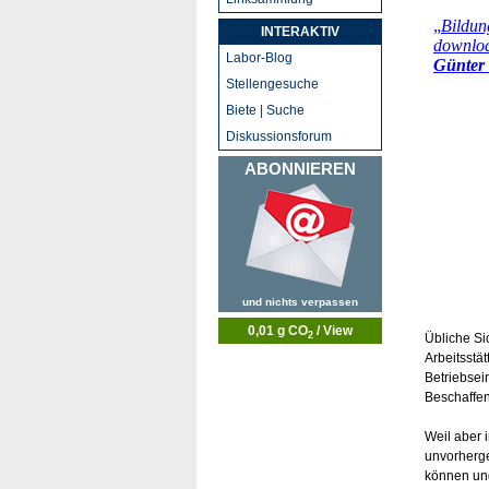
INTERAKTIV
Labor-Blog
Stellengesuche
Biete | Suche
Diskussionsforum
ABONNIEREN
und nichts verpassen
0,01 g CO
/ View
2
Übliche Si
Arbeitsstä
Betriebsei
Beschaffen
Weil aber 
unvorherge
können und