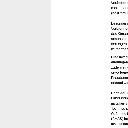
Veränderun
kontinuier
(bestimmu
Besonders 
Verbrennun
des Körper
ansonsten 
den eigent
keimarmes 
Eine invasi
eindringen
zudem ein
erworbene
Pseudomon
erkannt wo
Nach der T
Laboratori
installiert
Technische
Gefahrstof
(BMAS) bek
Installati