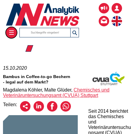
☰
☰ 2020
15.10.2020
Bambus in Coffee-to-go Bechern
- legal auf dem Markt?
Magdalena Köhler, Malte Glüder,
Chemisches und
Veterinäruntersuchungsamt (CVUA) Stuttgart
Teilen:
Seit 2014 berichtet
das Chemisches
und
Veterinäruntersuchu
ngsamt (CVUA)