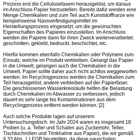
Prozess erst die Cellulosefasern herausgelöst, um daraus
im Anschluss Papier herzustellen. Bereits dafür werden eine
Menge Chemikalien und zum Teil auch Kunststoffharze wie
beispielsweise Nassverfestigungsmittel im
Herstellungsprozess eingesetzt, um die gewünschten
Eigenschaften des Papieres einzustellen. Im Anschluss
werden die Papiere dann für ihren Zweck weiterverarbeitet:
geschnitten, geklebt, bedruckt, beschichtet, etc.
Hierfür kommen ebenfalls Chemikalien oder Polymere zum
Einsatz, welche im Produkt verbleiben. Gelangt das Papier
in die Umwelt, gelangen auch die Chemikalien in die
Umwelt. Papier sollte daher auch nicht achtlos weggeworfen
werden. Im Recyclingprozess werden die Chemikalien zum
Teil herausgelöst, andere verbleiben auf der Papierfaser.
Die geschlossenen Wasserkreisläufe helfen die Belastung
durch Chemikalien im Abwasser zu verbessern, jedoch
dauert es sehr lange bis Kontaminationen aus dem
Recyclingprozess entfernt werden können. [2]
Auch solche Produkte lagen auf unserem
Untersuchungstisch. Im Jahr 2024 waren es insgesamt 18
Proben (u. a. Teller und Schalen aus Zuckerrohr, Teller,
Tischtuchrollen und Trinkhalme aus Papier), die wir gemäß
§ 33 Abs. 1 LFGB beurteilten, da diese pauschalen