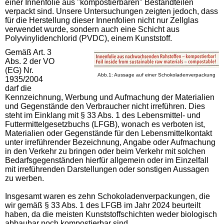
einer Innenfolie aus "kompostierbaren" Bestandteilen
verpackt sind. Unsere Untersuchungen zeigten jedoch, dass
für die Herstellung dieser Innenfolien nicht nur Zellglas
verwendet wurde, sondern auch eine Schicht aus
Polyvinylidenchlorid (PVDC), einem Kunststoff.
Gemäß Art. 3
Abs. 2 der VO
(EG) Nr.
Abb.1: Aussage auf einer Schokoladenverpackung
1935/2004
darf die
Kennzeichnung, Werbung und Aufmachung der Materialien
und Gegenstände den Verbraucher nicht irreführen. Dies
steht im Einklang mit § 33 Abs. 1 des Lebensmittel- und
Futtermittelgesetzbuchs (LFGB), wonach es verboten ist,
Materialien oder Gegenstände für den Lebensmittelkontakt
unter irreführender Bezeichnung, Angabe oder Aufmachung
in den Verkehr zu bringen oder beim Verkehr mit solchen
Bedarfsgegenständen hierfür allgemein oder im Einzelfall
mit irreführenden Darstellungen oder sonstigen Aussagen
zu werben.
Insgesamt waren es zehn Schokoladenverpackungen, die
wir gemäß § 33 Abs. 1 des LFGB im Jahr 2024 beurteilt
haben, da die meisten Kunststoffschichten weder biologisch
abbaubar noch kompostierbar sind.