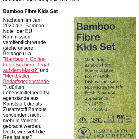
Bamboo Fibre Kids Set
Nachdem im Jahr
2020 die "Bamboo
Note" der EU
Kommission
veröffentlicht wurde
(siehe unsere
Beiträge u. a.
"Bambus in Coffee-
to-go Bechern - legal
auf dem Markt?"
und
"Merkblätter
Bedarfsgegenstände
"
), dürften
Lebensmittelbedarfsg
egenstände aus
Kunststoff, die als
Zusatzstoff Bambus
verwenden, nicht
mehr in Verkehr
gebracht werden.
Doch, wie sieht die
Realität aus?