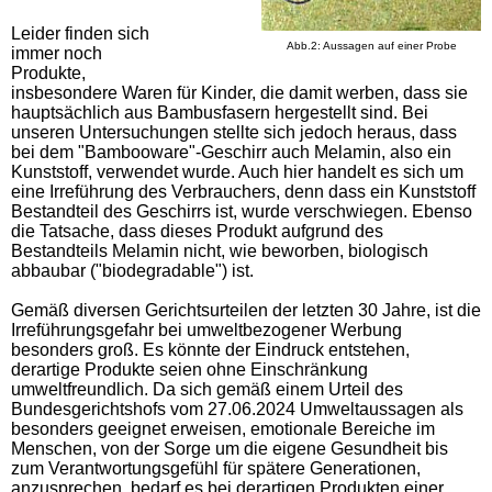
Leider finden sich
Abb.2: Aussagen auf einer Probe
immer noch
Produkte,
insbesondere Waren für Kinder, die damit werben, dass sie
hauptsächlich aus Bambusfasern hergestellt sind. Bei
unseren Untersuchungen stellte sich jedoch heraus, dass
bei dem "Bambooware"-Geschirr auch Melamin, also ein
Kunststoff, verwendet wurde. Auch hier handelt es sich um
eine Irreführung des Verbrauchers, denn dass ein Kunststoff
Bestandteil des Geschirrs ist, wurde verschwiegen. Ebenso
die Tatsache, dass dieses Produkt aufgrund des
Bestandteils Melamin nicht, wie beworben, biologisch
abbaubar ("biodegradable") ist.
Gemäß diversen Gerichtsurteilen der letzten 30 Jahre, ist die
Irreführungsgefahr bei umweltbezogener Werbung
besonders groß. Es könnte der Eindruck entstehen,
derartige Produkte seien ohne Einschränkung
umweltfreundlich. Da sich gemäß einem Urteil des
Bundesgerichtshofs vom 27.06.2024 Umweltaussagen als
besonders geeignet erweisen, emotionale Bereiche im
Menschen, von der Sorge um die eigene Gesundheit bis
zum Verantwortungsgefühl für spätere Generationen,
anzusprechen, bedarf es bei derartigen Produkten einer