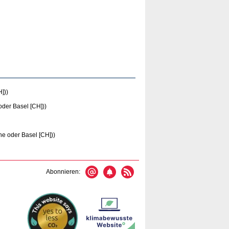
]))
oder Basel [CH]))
ne oder Basel [CH]))
Abonnieren: