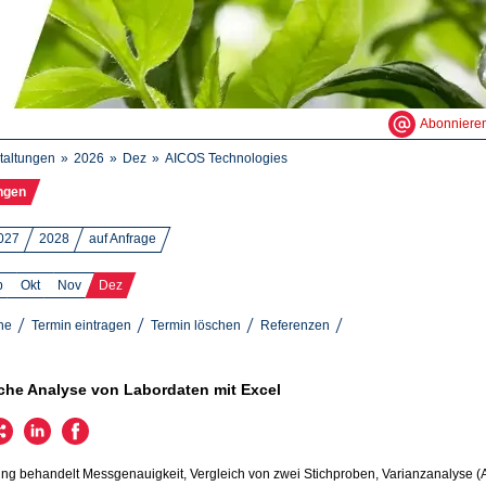
Abonniere
taltungen
2026
Dez
AICOS Technologies
ngen
027
2028
auf Anfrage
p
Okt
Nov
Dez
ne
Termin eintragen
Termin löschen
Referenzen
sche Analyse von Labordaten mit Excel
ng behandelt Messgenauigkeit, Vergleich von zwei Stichproben, Varianzanalyse (