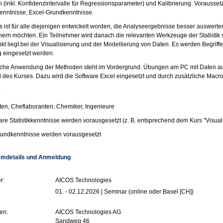
 (inkl. Konfidenzintervalle für Regressionsparameter) und Kalibrierung. Vorausset
enntnisse; Excel-Grundkenntnisse.
s ist für alle diejenigen entwickelt worden, die Analyseergebnisse besser auswerten
hern möchten. Ein Teilnehmer wird danach die relevanten Werkzeuge der Statistik s
t liegt bei der Visualisierung und der Modellierung von Daten. Es werden Begriff
g eingesetzt werden.
sche Anwendung der Methoden steht im Vordergrund. Übungen am PC mit Daten au
l des Kurses. Dazu wird die Software Excel eingesetzt und durch zusätzliche Macro
e
en, Cheflaboranten, Chemiker, Ingenieure
re Statistikkenntnisse werden vorausgesetzt (z. B. entsprechend dem Kurs "Visual
rundkenntnisse werden vorausgesetzt
mdetails und Anmeldung
r:
AICOS Technologies
01. - 02.12.2026 | Seminar (online oder Basel [CH])
en:
AICOS Technologies AG
Sandweg 46