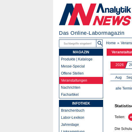
Das Online-Labormagazin
Home
Verans
MAGAZIN
Veranstaltu
Produkte | Kataloge
2026
2
Messe-Special
Offene Stellen
Aug
Se
Veranstaltungen
Nachrichten
alle Termi
Fachartikel
INFOTHEK
Statisti
Branchenbuch
Teilen:
Labor-Lexikon
Jahrestage
Die Schulu
Linksammlung