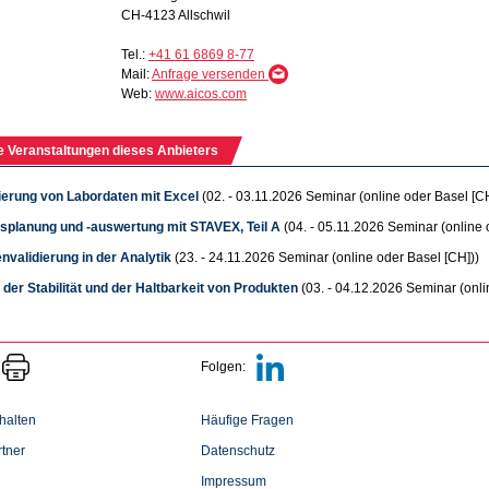
CH-4123 Allschwil
Tel.:
+41 61 6869 8-77
Mail:
Anfrage versenden
Web:
www.aicos.com
e Veranstaltungen dieses Anbieters
sierung von Labordaten mit Excel
(02. - 03.11.2026 Seminar (online oder Basel [CH
splanung und -auswertung mit STAVEX, Teil A
(04. - 05.11.2026 Seminar (online 
nvalidierung in der Analytik
(23. - 24.11.2026 Seminar (online oder Basel [CH]))
der Stabilität und der Haltbarkeit von Produkten
(03. - 04.12.2026 Seminar (onli
Folgen:
halten
Häufige Fragen
tner
Datenschutz
Impressum