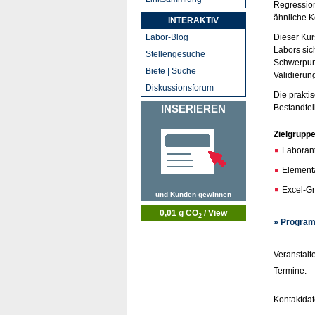
Regression
ähnliche K
INTERAKTIV
Labor-Blog
Dieser Kur
Labors sic
Stellengesuche
Schwerpunk
Biete | Suche
Validierun
Diskussionsforum
Die prakti
INSERIEREN
Bestandtei
Zielgrupp
Laborant
Elementa
Excel-G
und Kunden gewinnen
0,01 g CO
/ View
2
» Program
Veranstalte
Termine:
Kontaktdat