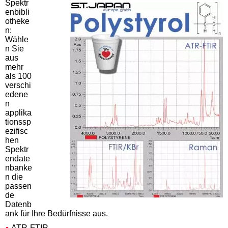
Spektr
enbibli
otheke
n:
Wähle
n Sie
aus
mehr
als 100
verschi
edene
n
applika
tionssp
ezifisc
hen
Spektr
endate
nbanke
n die
passen
de
Datenb
ank für Ihre Bedürfnisse aus.
ATR-FTIR