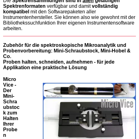
Die
Spektrensammlungen sind in
allen
geläufigen
Spektrenformaten
verfügbar und damit
vollständig
kompatibel
mit den Softwarepaketen aller
Instrumentenhersteller. Sie können also wie gewohnt mit der
Bibliothekssuchfunktion Ihrer eigenen Instrumentensoftware
arbeiten.
Zubehör für die spektroskopische Mikroanalytik und
Probenvorbereitung: Mini-Schraubstock, Mini-Hobel &
Co.
Proben halten, schneiden, aufnehmen - für jede
Applikation eine praktische Lösung
Micro
Vice -
Der
Mini-
Schra
ubstoc
k zum
Halten
Ihrer
Probe
n