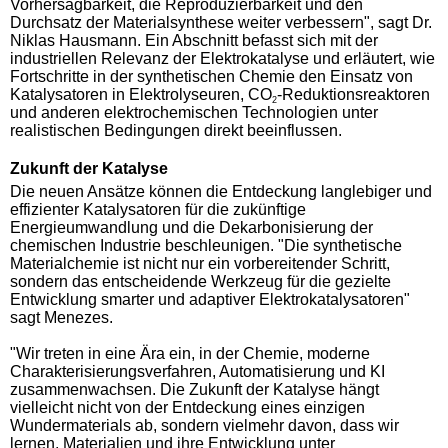
Vorhersagbarkeit, die Reproduzierbarkeit und den
Durchsatz der Materialsynthese weiter verbessern", sagt Dr.
Niklas Hausmann. Ein Abschnitt befasst sich mit der
industriellen Relevanz der Elektrokatalyse und erläutert, wie
Fortschritte in der synthetischen Chemie den Einsatz von
Katalysatoren in Elektrolyseuren, CO
-Reduktionsreaktoren
2
und anderen elektrochemischen Technologien unter
realistischen Bedingungen direkt beeinflussen.
Zukunft der Katalyse
Die neuen Ansätze können die Entdeckung langlebiger und
effizienter Katalysatoren für die zukünftige
Energieumwandlung und die Dekarbonisierung der
chemischen Industrie beschleunigen. "Die synthetische
Materialchemie ist nicht nur ein vorbereitender Schritt,
sondern das entscheidende Werkzeug für die gezielte
Entwicklung smarter und adaptiver Elektrokatalysatoren"
sagt Menezes.
"Wir treten in eine Ära ein, in der Chemie, moderne
Charakterisierungsverfahren, Automatisierung und KI
zusammenwachsen. Die Zukunft der Katalyse hängt
vielleicht nicht von der Entdeckung eines einzigen
Wundermaterials ab, sondern vielmehr davon, dass wir
lernen, Materialien und ihre Entwicklung unter