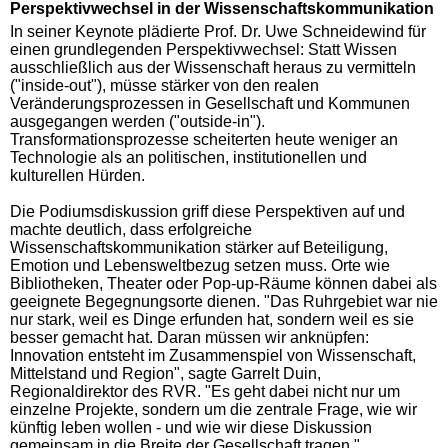
Perspektivwechsel in der Wissenschaftskommunikation
In seiner Keynote plädierte Prof. Dr. Uwe Schneidewind für
einen grundlegenden Perspektivwechsel: Statt Wissen
ausschließlich aus der Wissenschaft heraus zu vermitteln
("inside-out"), müsse stärker von den realen
Veränderungsprozessen in Gesellschaft und Kommunen
ausgegangen werden ("outside-in").
Transformationsprozesse scheiterten heute weniger an
Technologie als an politischen, institutionellen und
kulturellen Hürden.
Die Podiumsdiskussion griff diese Perspektiven auf und
machte deutlich, dass erfolgreiche
Wissenschaftskommunikation stärker auf Beteiligung,
Emotion und Lebensweltbezug setzen muss. Orte wie
Bibliotheken, Theater oder Pop-up-Räume können dabei als
geeignete Begegnungsorte dienen. "Das Ruhrgebiet war nie
nur stark, weil es Dinge erfunden hat, sondern weil es sie
besser gemacht hat. Daran müssen wir anknüpfen:
Innovation entsteht im Zusammenspiel von Wissenschaft,
Mittelstand und Region", sagte Garrelt Duin,
Regionaldirektor des RVR. "Es geht dabei nicht nur um
einzelne Projekte, sondern um die zentrale Frage, wie wir
künftig leben wollen - und wie wir diese Diskussion
gemeinsam in die Breite der Gesellschaft tragen."