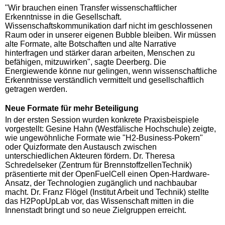
"Wir brauchen einen Transfer wissenschaftlicher
Erkenntnisse in die Gesellschaft.
Wissenschaftskommunikation darf nicht im geschlossenen
Raum oder in unserer eigenen Bubble bleiben. Wir müssen
alte Formate, alte Botschaften und alte Narrative
hinterfragen und stärker daran arbeiten, Menschen zu
befähigen, mitzuwirken", sagte Deerberg. Die
Energiewende könne nur gelingen, wenn wissenschaftliche
Erkenntnisse verständlich vermittelt und gesellschaftlich
getragen werden.
Neue Formate für mehr Beteiligung
In der ersten Session wurden konkrete Praxisbeispiele
vorgestellt: Gesine Hahn (Westfälische Hochschule) zeigte,
wie ungewöhnliche Formate wie "H2-Business-Pokern"
oder Quizformate den Austausch zwischen
unterschiedlichen Akteuren fördern. Dr. Theresa
Schredelseker (Zentrum für BrennstoffzellenTechnik)
präsentierte mit der OpenFuelCell einen Open-Hardware-
Ansatz, der Technologien zugänglich und nachbaubar
macht. Dr. Franz Flögel (Institut Arbeit und Technik) stellte
das H2PopUpLab vor, das Wissenschaft mitten in die
Innenstadt bringt und so neue Zielgruppen erreicht.