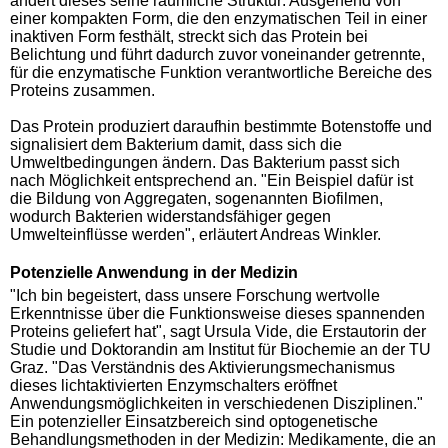
ändert dieses seine räumliche Struktur: Ausgehend von
einer kompakten Form, die den enzymatischen Teil in einer
inaktiven Form festhält, streckt sich das Protein bei
Belichtung und führt dadurch zuvor voneinander getrennte,
für die enzymatische Funktion verantwortliche Bereiche des
Proteins zusammen.
Das Protein produziert daraufhin bestimmte Botenstoffe und
signalisiert dem Bakterium damit, dass sich die
Umweltbedingungen ändern. Das Bakterium passt sich
nach Möglichkeit entsprechend an. "Ein Beispiel dafür ist
die Bildung von Aggregaten, sogenannten Biofilmen,
wodurch Bakterien widerstandsfähiger gegen
Umwelteinflüsse werden", erläutert Andreas Winkler.
Potenzielle Anwendung in der Medizin
"Ich bin begeistert, dass unsere Forschung wertvolle
Erkenntnisse über die Funktionsweise dieses spannenden
Proteins geliefert hat", sagt Ursula Vide, die Erstautorin der
Studie und Doktorandin am Institut für Biochemie an der TU
Graz. "Das Verständnis des Aktivierungsmechanismus
dieses lichtaktivierten Enzymschalters eröffnet
Anwendungsmöglichkeiten in verschiedenen Disziplinen."
Ein potenzieller Einsatzbereich sind optogenetische
Behandlungsmethoden in der Medizin: Medikamente, die an