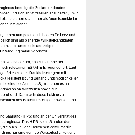
ginosa benötigt die Zucker-bindenden
bilden und sich an Wirtszellen anzuheften, um in
ektine eignen sich daher als Angriffspunkte für
onas-Infektionen.
g haben nun potente Inhibitoren für LecA und
löslich sind als bisherige Wirkstoffkandidaten.
rulenztests untersucht und zeigen
Entwicklung neuer Wirkstoffe.
atives Bakterium, das zur Gruppe der
linisch relevanten ESKAPE-Erreger gehört. Laut
gehört es zu den Krankheitserregern mit
biotika resistent ist und Behandlungsmöglichkeiten
den Lektine LecA und LecB, mit denen es an
 Adhäsion an Wirtszellen sowie zur
eidend sind. Das macht diese Lektine zu
genschaften des Bakteriums entgegenwirken und
ung Saarland (HIPS) und an der Universität des
. aeruginosa. Das HIPS ist ein Standort des
, die auch Teil des Deutschen Zentrums für
lerdings nur eine geringe Wasserlöslichkeit und