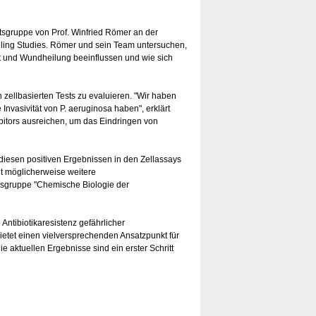
sgruppe von Prof. Winfried Römer an der
nalling Studies. Römer und sein Team untersuchen,
t und Wundheilung beeinflussen und wie sich
n zellbasierten Tests zu evaluieren. "Wir haben
 Invasivität von P. aeruginosa haben", erklärt
bitors ausreichen, um das Eindringen von
 diesen positiven Ergebnissen in den Zellassays
it möglicherweise weitere
ngsgruppe "Chemische Biologie der
Antibiotikaresistenz gefährlicher
etet einen vielversprechenden Ansatzpunkt für
e aktuellen Ergebnisse sind ein erster Schritt