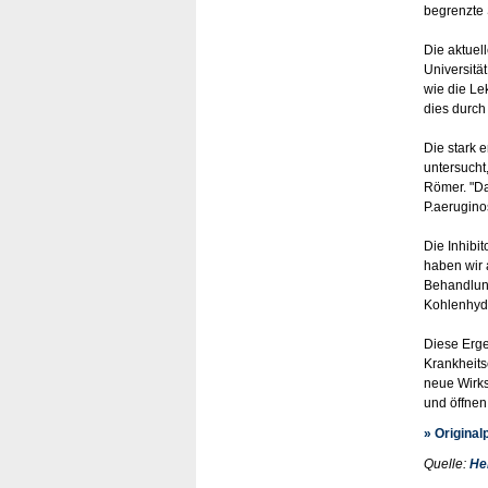
begrenzte 
Die aktuel
Universitä
wie die Le
dies durch 
Die stark e
untersucht,
Römer. "Da
P.aerugino
Die Inhibi
haben wir 
Behandlung
Kohlenhyd
Diese Erge
Krankheits
neue Wirks
und öffnen
» Original
Quelle:
He