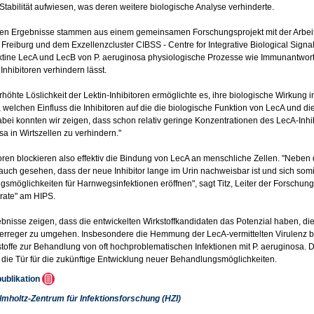
Stabilität aufwiesen, was deren weitere biologische Analyse verhinderte.
len Ergebnisse stammen aus einem gemeinsamen Forschungsprojekt mit der Arbeit
t Freiburg und dem Exzellenzcluster CIBSS - Centre for Integrative Biological Sig
ktine LecA und LecB von P. aeruginosa physiologische Prozesse wie Immunantwor
Inhibitoren verhindern lässt.
rhöhte Löslichkeit der Lektin-Inhibitoren ermöglichte es, ihre biologische Wirkung i
 welchen Einfluss die Inhibitoren auf die die biologische Funktion von LecA und die
bei konnten wir zeigen, dass schon relativ geringe Konzentrationen des LecA-Inhi
sa in Wirtszellen zu verhindern."
toren blockieren also effektiv die Bindung von LecA an menschliche Zellen. "Neben
auch gesehen, dass der neue Inhibitor lange im Urin nachweisbar ist und sich som
smöglichkeiten für Harnwegsinfektionen eröffnen", sagt Titz, Leiter der Forschu
rate" am HIPS.
bnisse zeigen, dass die entwickelten Wirkstoffkandidaten das Potenzial haben, die 
erreger zu umgehen. Insbesondere die Hemmung der LecA-vermittelten Virulenz bi
toffe zur Behandlung von oft hochproblematischen Infektionen mit P. aeruginosa. Di
 die Tür für die zukünftige Entwicklung neuer Behandlungsmöglichkeiten.
publikation
lmholtz-Zentrum für Infektionsforschung (HZI)