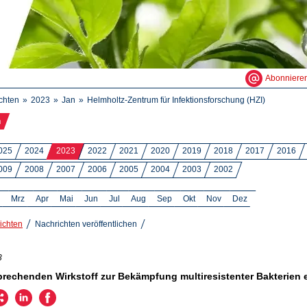
Abonniere
chten
2023
Jan
Helmholtz-Zentrum für Infektionsforschung (HZI)
n
025
2024
2023
2022
2021
2020
2019
2018
2017
2016
009
2008
2007
2006
2005
2004
2003
2002
Mrz
Apr
Mai
Jun
Jul
Aug
Sep
Okt
Nov
Dez
ichten
Nachrichten veröffentlichen
3
prechenden Wirkstoff zur Bekämpfung multiresistenter Bakterien 