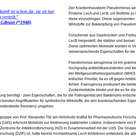
Der Krankenhauskeim Pseudomonas aeru
Proteine LecA und LecB, um Biofilme zu 
diese einzudringen. Diese sogenannten L
Wirkstoffe zur Bekämpfung von Pseudom
Forschende aus Saarbrücken und Freibur
LecB hergestellt, die stabiler und besser 
Diese optimierten Moleküle wurden in Vi
vielversprechende Eigenschaften für die 
Pseudomonas aeruginosa ist ein gramneg
hochgradig antibiotikaresistenten und k
der Weltgesundheitsorganisation (WHO) 
kritischer Priorität, da es oft gegen Anti
fehlen. P.aeruginosa produziert die bei
Zuckermoleküle bindet und die es für die
dung benötigt - zwei Eigenschaften, die für die Pathogenität des Bakteriums entsch
echenden Angriffsstellen für synthetische Wirkstoffe, die den krankmachenden Ei
imikrobielle Resistenz umgehen.
sgruppe von Prof. Alexander Titz am Helmholtz-Institut für Pharmazeutische Forsch
 (UdS) erforscht Moleküle zur Inhibierung bakterieller Lektine, insbesondere von P
Zentrums für Infektionsforschung (HZI) in Zusammenarbeit mit der UdS. Die Gruppe
forschung (DZIF) ist, hatte bereits hochwirksame LecA-Inhibitoren entwickelt, die al