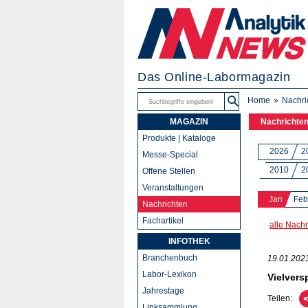
Das Online-Labormagazin
Home
Nachri
MAGAZIN
Nachrichte
Produkte | Kataloge
2026
2
Messe-Special
2010
2
Offene Stellen
Veranstaltungen
Jan
Feb
Nachrichten
Fachartikel
alle Nachr
INFOTHEK
Branchenbuch
19.01.202
Labor-Lexikon
Vielvers
Jahrestage
Teilen:
Linksammlung