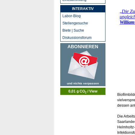
INTERAKTIV
Labor-Blog
Stellengesuche
Biete | Suche
Diskussionsforum
ABONNIEREN
und nichts verpassen
0,01 g CO
/ View
2
Biofilmbil
vielverspr
dessen ant
Die Arbeit
Saarlandes
Helmholtz-
Infektions