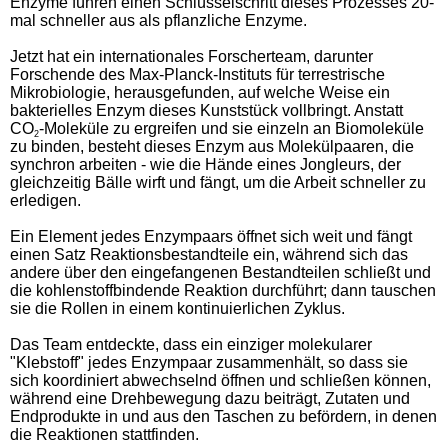
Enzyme führen einen Schlüsselschritt dieses Prozesses 20-
mal schneller aus als pflanzliche Enzyme.
Jetzt hat ein internationales Forscherteam, darunter
Forschende des Max-Planck-Instituts für terrestrische
Mikrobiologie, herausgefunden, auf welche Weise ein
bakterielles Enzym dieses Kunststück vollbringt. Anstatt
CO
-Moleküle zu ergreifen und sie einzeln an Biomoleküle
2
zu binden, besteht dieses Enzym aus Molekülpaaren, die
synchron arbeiten - wie die Hände eines Jongleurs, der
gleichzeitig Bälle wirft und fängt, um die Arbeit schneller zu
erledigen.
Ein Element jedes Enzympaars öffnet sich weit und fängt
einen Satz Reaktionsbestandteile ein, während sich das
andere über den eingefangenen Bestandteilen schließt und
die kohlenstoffbindende Reaktion durchführt; dann tauschen
sie die Rollen in einem kontinuierlichen Zyklus.
Das Team entdeckte, dass ein einziger molekularer
"Klebstoff" jedes Enzympaar zusammenhält, so dass sie
sich koordiniert abwechselnd öffnen und schließen können,
während eine Drehbewegung dazu beiträgt, Zutaten und
Endprodukte in und aus den Taschen zu befördern, in denen
die Reaktionen stattfinden.