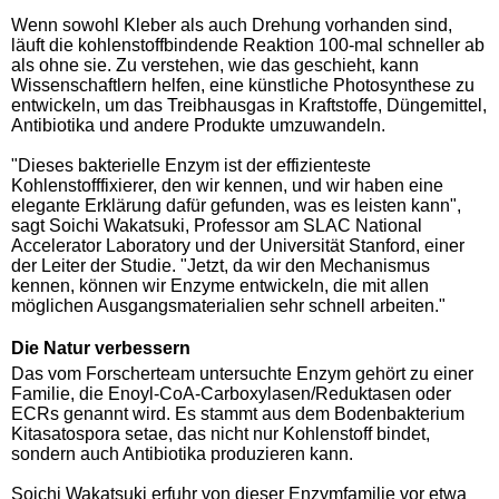
Wenn sowohl Kleber als auch Drehung vorhanden sind,
läuft die kohlenstoffbindende Reaktion 100-mal schneller ab
als ohne sie. Zu verstehen, wie das geschieht, kann
Wissenschaftlern helfen, eine künstliche Photosynthese zu
entwickeln, um das Treibhausgas in Kraftstoffe, Düngemittel,
Antibiotika und andere Produkte umzuwandeln.
"Dieses bakterielle Enzym ist der effizienteste
Kohlenstofffixierer, den wir kennen, und wir haben eine
elegante Erklärung dafür gefunden, was es leisten kann",
sagt Soichi Wakatsuki, Professor am SLAC National
Accelerator Laboratory und der Universität Stanford, einer
der Leiter der Studie. "Jetzt, da wir den Mechanismus
kennen, können wir Enzyme entwickeln, die mit allen
möglichen Ausgangsmaterialien sehr schnell arbeiten."
Die Natur verbessern
Das vom Forscherteam untersuchte Enzym gehört zu einer
Familie, die Enoyl-CoA-Carboxylasen/Reduktasen oder
ECRs genannt wird. Es stammt aus dem Bodenbakterium
Kitasatospora setae, das nicht nur Kohlenstoff bindet,
sondern auch Antibiotika produzieren kann.
Soichi Wakatsuki erfuhr von dieser Enzymfamilie vor etwa