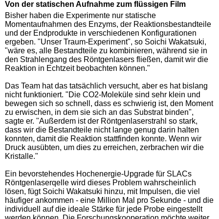
Von der statischen Aufnahme zum flüssigen Film
Bisher haben die Experimente nur statische
Momentaufnahmen des Enzyms, der Reaktionsbestandteile
und der Endprodukte in verschiedenen Konfigurationen
ergeben. "Unser Traum-Experiment", so Soichi Wakatsuki,
"wäre es, alle Bestandteile zu kombinieren, während sie in
den Strahlengang des Röntgenlasers fließen, damit wir die
Reaktion in Echtzeit beobachten können."
Das Team hat das tatsächlich versucht, aber es hat bislang
nicht funktioniert. "Die CO2-Moleküle sind sehr klein und
bewegen sich so schnell, dass es schwierig ist, den Moment
zu erwischen, in dem sie sich an das Substrat binden",
sagte er. "Außerdem ist der Röntgenlaserstrahl so stark,
dass wir die Bestandteile nicht lange genug darin halten
konnten, damit die Reaktion stattfinden konnte. Wenn wir
Druck ausübten, um dies zu erreichen, zerbrachen wir die
Kristalle."
Ein bevorstehendes Hochenergie-Upgrade für SLACs
Röntgenlaserqelle wird dieses Problem wahrscheinlich
lösen, fügt Soichi Wakatsuki hinzu, mit Impulsen, die viel
häufiger ankommen - eine Million Mal pro Sekunde - und die
individuell auf die ideale Stärke für jede Probe eingestellt
werden können. Die Forschungskooperation möchte weiter