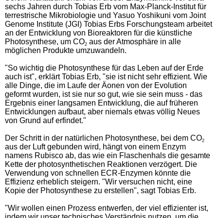
sechs Jahren durch Tobias Erb vom Max-Planck-Institut für
terrestrische Mikrobiologie und Yasuo Yoshikuni vom Joint
Genome Institute (JGI) Tobias Erbs Forschungsteam arbeitet
an der Entwicklung von Bioreaktoren für die künstliche
Photosynthese, um CO
aus der Atmosphäre in alle
2
möglichen Produkte umzuwandeln.
"So wichtig die Photosynthese für das Leben auf der Erde
auch ist", erklärt Tobias Erb, "sie ist nicht sehr effizient. Wie
alle Dinge, die im Laufe der Äonen von der Evolution
geformt wurden, ist sie nur so gut, wie sie sein muss - das
Ergebnis einer langsamen Entwicklung, die auf früheren
Entwicklungen aufbaut, aber niemals etwas völlig Neues
von Grund auf erfindet."
Der Schritt in der natürlichen Photosynthese, bei dem CO
2
aus der Luft gebunden wird, hängt von einem Enzym
namens Rubisco ab, das wie ein Flaschenhals die gesamte
Kette der photosynthetischen Reaktionen verzögert. Die
Verwendung von schnellen ECR-Enzymen könnte die
Effizienz erheblich steigern. "Wir versuchen nicht, eine
Kopie der Photosynthese zu erstellen", sagt Tobias Erb.
"Wir wollen einen Prozess entwerfen, der viel effizienter ist,
indem wir unser technisches Verständnis nutzen, um die