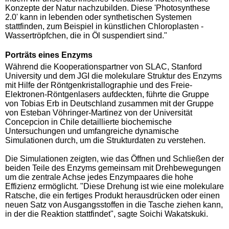
Konzepte der Natur nachzubilden. Diese 'Photosynthese
2.0' kann in lebenden oder synthetischen Systemen
stattfinden, zum Beispiel in künstlichen Chloroplasten -
Wassertröpfchen, die in Öl suspendiert sind."
Porträts eines Enzyms
Während die Kooperationspartner von SLAC, Stanford
University und dem JGI die molekulare Struktur des Enzyms
mit Hilfe der Röntgenkristallographie und des Freie-
Elektronen-Röntgenlasers aufdeckten, führte die Gruppe
von Tobias Erb in Deutschland zusammen mit der Gruppe
von Esteban Vöhringer-Martinez von der Universität
Concepcion in Chile detaillierte biochemische
Untersuchungen und umfangreiche dynamische
Simulationen durch, um die Strukturdaten zu verstehen.
Die Simulationen zeigten, wie das Öffnen und Schließen der
beiden Teile des Enzyms gemeinsam mit Drehbewegungen
um die zentrale Achse jedes Enzympaares die hohe
Effizienz ermöglicht. "Diese Drehung ist wie eine molekulare
Ratsche, die ein fertiges Produkt herausdrücken oder einen
neuen Satz von Ausgangsstoffen in die Tasche ziehen kann,
in der die Reaktion stattfindet", sagte Soichi Wakatskuki.