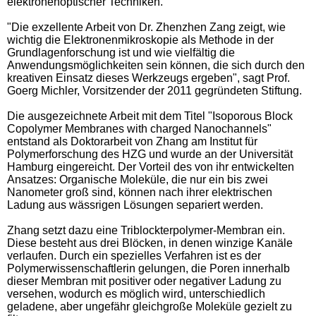
elektronenoptischer Techniken.
"Die exzellente Arbeit von Dr. Zhenzhen Zang zeigt, wie
wichtig die Elektronenmikroskopie als Methode in der
Grundlagenforschung ist und wie vielfältig die
Anwendungsmöglichkeiten sein können, die sich durch den
kreativen Einsatz dieses Werkzeugs ergeben", sagt Prof.
Goerg Michler, Vorsitzender der 2011 gegründeten Stiftung.
Die ausgezeichnete Arbeit mit dem Titel "Isoporous Block
Copolymer Membranes with charged Nanochannels"
entstand als Doktorarbeit von Zhang am Institut für
Polymerforschung des HZG und wurde an der Universität
Hamburg eingereicht. Der Vorteil des von ihr entwickelten
Ansatzes: Organische Moleküle, die nur ein bis zwei
Nanometer groß sind, können nach ihrer elektrischen
Ladung aus wässrigen Lösungen separiert werden.
Zhang setzt dazu eine Triblockterpolymer-Membran ein.
Diese besteht aus drei Blöcken, in denen winzige Kanäle
verlaufen. Durch ein spezielles Verfahren ist es der
Polymerwissenschaftlerin gelungen, die Poren innerhalb
dieser Membran mit positiver oder negativer Ladung zu
versehen, wodurch es möglich wird, unterschiedlich
geladene, aber ungefähr gleichgroße Moleküle gezielt zu