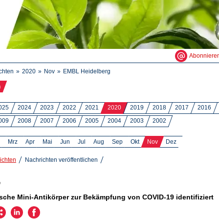
Abonniere
chten
2020
Nov
EMBL Heidelberg
n
025
2024
2023
2022
2021
2020
2019
2018
2017
2016
009
2008
2007
2006
2005
2004
2003
2002
Mrz
Apr
Mai
Jun
Jul
Aug
Sep
Okt
Nov
Dez
ichten
Nachrichten veröffentlichen
0
sche Mini-Antikörper zur Bekämpfung von COVID-19 identifiziert