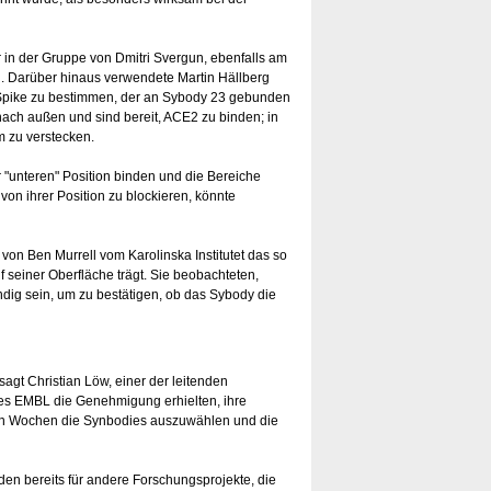
r in der Gruppe von Dmitri Svergun, ebenfalls am
 Darüber hinaus verwendete Martin Hällberg
-Spike zu bestimmen, der an Sybody 23 gebunden
nach außen und sind bereit, ACE2 zu binden; in
m zu verstecken.
r "unteren" Position binden und die Bereiche
n ihrer Position zu blockieren, könnte
von Ben Murrell vom Karolinska Institutet das so
 seiner Oberfläche trägt. Sie beobachteten,
endig sein, um zu bestätigen, ob das Sybody die
 sagt Christian Löw, einer der leitenden
des EMBL die Genehmigung erhielten, ihre
en Wochen die Synbodies auszuwählen und die
den bereits für andere Forschungsprojekte, die