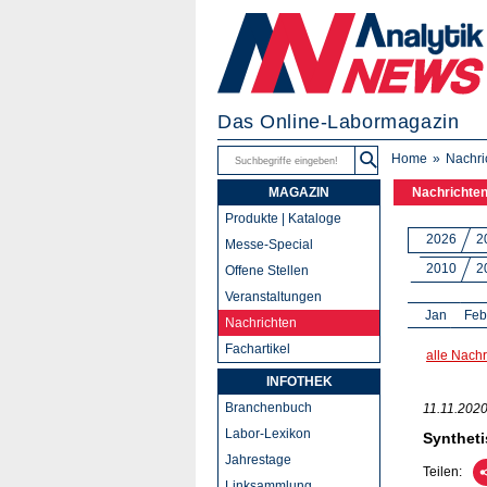
Das Online-Labormagazin
Home
Nachri
MAGAZIN
Nachrichte
Produkte | Kataloge
2026
2
Messe-Special
2010
2
Offene Stellen
Veranstaltungen
Jan
Feb
Nachrichten
Fachartikel
alle Nachr
INFOTHEK
Branchenbuch
11.11.202
Labor-Lexikon
Syntheti
Jahrestage
Teilen:
Linksammlung