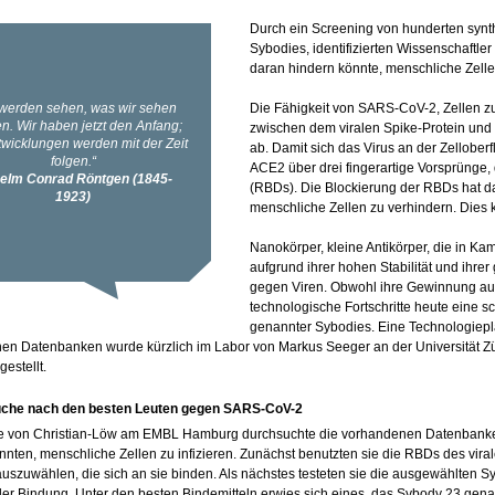
Durch ein Screening von hunderten synt
Sybodies, identifizierten Wissenschaftle
daran hindern könnte, menschliche Zellen
Die Fähigkeit von SARS-CoV-2, Zellen z
zwischen dem viralen Spike-Protein un
ab. Damit sich das Virus an der Zellober
ACE2 über drei fingerartige Vorsprüng
(RBDs). Die Blockierung der RBDs hat da
menschliche Zellen zu verhindern. Dies k
Nanokörper, kleine Antikörper, die in 
aufgrund ihrer hohen Stabilität und ihr
gegen Viren. Obwohl ihre Gewinnung aus 
technologische Fortschritte heute eine s
genannter Sybodies. Eine Technologiepl
hen Datenbanken wurde kürzlich im Labor von Markus Seeger an der Universität Zür
estellt.
uche nach den besten Leuten gegen SARS-CoV-2
e von Christian-Löw am EMBL Hamburg durchsuchte die vorhandenen Datenbank
nnten, menschliche Zellen zu infizieren. Zunächst benutzten sie die RBDs des vira
uszuwählen, die sich an sie binden. Als nächstes testeten sie die ausgewählten Syb
der Bindung. Unter den besten Bindemitteln erwies sich eines, das Sybody 23 gen