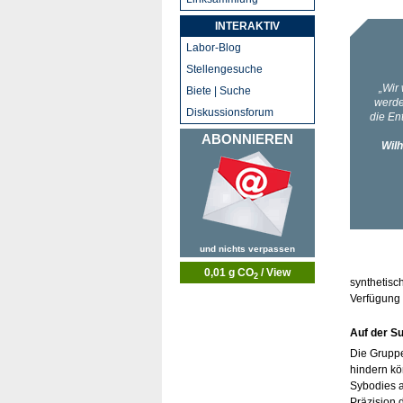
INTERAKTIV
Labor-Blog
Stellengesuche
Biete | Suche
Diskussionsforum
ABONNIEREN
und nichts verpassen
0,01 g CO
/ View
2
synthetisc
Verfügung g
Auf der S
Die Grupp
hindern kö
Sybodies a
Präzision 