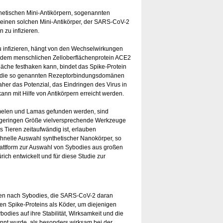
hetischen Mini-Antikörpern, sogenannten
r einen solchen Mini-Antikörper, der SARS-CoV-2
 zu infizieren.
u infizieren, hängt von den Wechselwirkungen
d dem menschlichen Zelloberflächenprotein ACE2
fläche festhaken kann, bindet das Spike-Protein
e, die so genannten Rezeptorbindungsdomänen
her das Potenzial, das Eindringen des Virus in
ann mit Hilfe von Antikörpern erreicht werden.
Kamelen und Lamas gefunden werden, sind
er geringen Größe vielversprechende Werkzeuge
Tieren zeitaufwändig ist, erlauben
chnelle Auswahl synthetischer Nanokörper, so
attform zur Auswahl von Sybodies aus großen
ich entwickelt und für diese Studie zur
en nach Sybodies, die SARS-CoV-2 daran
len Spike-Proteins als Köder, um diejenigen
odies auf ihre Stabilität, Wirksamkeit und die
annt wurde, als besonders wirksam bei der