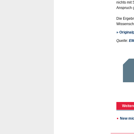
nichts mit
Anspruch 
Die Ergebn
Wissenscha
» Original
Quelle:
EM
Weiter
New micr