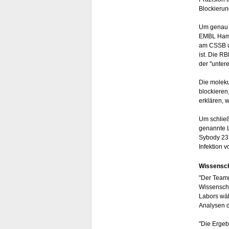
Blockieru
Um genau z
EMBL Hamb
am CSSB un
ist. Die R
der "unter
Die moleku
blockieren
erklären, 
Um schließ
genannte L
Sybody 23 
Infektion 
Wissensch
"Der Teamge
Wissenscha
Labors wä
Analysen 
"Die Ergeb