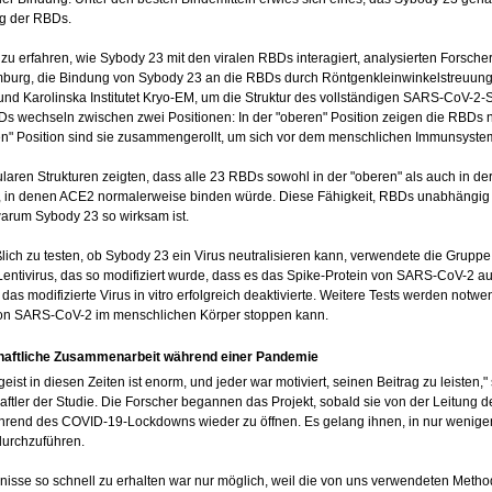
ng der RBDs.
u erfahren, wie Sybody 23 mit den viralen RBDs interagiert, analysierten Forsche
urg, die Bindung von Sybody 23 an die RBDs durch Röntgenkleinwinkelstreuung.
d Karolinska Institutet Kryo-EM, um die Struktur des vollständigen SARS-CoV-2
BDs wechseln zwischen zwei Positionen: In der "oberen" Position zeigen die RBDs 
en" Position sind sie zusammengerollt, um sich vor dem menschlichen Immunsyste
laren Strukturen zeigten, dass alle 23 RBDs sowohl in der "oberen" als auch in de
, in denen ACE2 normalerweise binden würde. Diese Fähigkeit, RBDs unabhängig vo
warum Sybody 23 so wirksam ist.
lich zu testen, ob Sybody 23 ein Virus neutralisieren kann, verwendete die Gruppe 
entivirus, das so modifiziert wurde, dass es das Spike-Protein von SARS-CoV-2 auf
das modifizierte Virus in vitro erfolgreich deaktivierte. Weitere Tests werden notw
von SARS-CoV-2 im menschlichen Körper stoppen kann.
aftliche Zusammenarbeit während einer Pandemie
ist in diesen Zeiten ist enorm, und jeder war motiviert, seinen Beitrag zu leisten,"
ftler der Studie. Die Forscher begannen das Projekt, sobald sie von der Leitung 
hrend des COVID-19-Lockdowns wieder zu öffnen. Es gelang ihnen, in nur wenig
durchzuführen.
nisse so schnell zu erhalten war nur möglich, weil die von uns verwendeten Metho