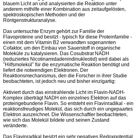
blauem Licht an und analysierten die Reaktion unter
anderem mithilfe einer Kombination aus zeitaufgelösten,
spektroskopischen Methoden und der
Röntgenstrukturanalyse.
Das untersuchte Enzym gehört zur Familie der
Flavoproteine und besitzt - typisch für diese Proteinfamilie -
einen mit dem Vitamin B2 verwandten sogenannten
Cofaktor, um den Einbau von Sauerstoff in organische
Moleküle zu katalysieren. Das Cosubstrat NADH
(reduziertes Nicotinamidadenindinukleotid) wird dabei als
"Hilfsmolekül" für die enzymatische Reaktion benötigt und
liefert die notwendigen Elektronen. Der
Reaktionsmechanismus, den die Forscher in ihrer Studie
beobachteten, ist jedoch neu und bisher einzigartig:
Aktiviert durch das einstrahlende Licht im Flavin-NADH-
Komplex überträgt NADH ein einzelnes Elektron auf das
proteingebundene Flavin. So entsteht ein Flavinradikal - ein
reaktionsfreudiges Molekül, das sich durch ein ungepaartes
Elektron auszeichnet. Die Wissenschaftler beobachteten,
wie sich das Molekül bildete und seinen Zustand
veränderte.
Das Flavinradikal besitzt ein sehr negatives Redoxpotential