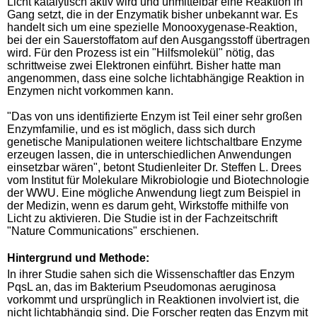
Licht katalytisch aktiv wird und unmittelbar eine Reaktion in
Gang setzt, die in der Enzymatik bisher unbekannt war. Es
handelt sich um eine spezielle Monooxygenase-Reaktion,
bei der ein Sauerstoffatom auf den Ausgangsstoff übertragen
wird. Für den Prozess ist ein "Hilfsmolekül" nötig, das
schrittweise zwei Elektronen einführt. Bisher hatte man
angenommen, dass eine solche lichtabhängige Reaktion in
Enzymen nicht vorkommen kann.
"Das von uns identifizierte Enzym ist Teil einer sehr großen
Enzymfamilie, und es ist möglich, dass sich durch
genetische Manipulationen weitere lichtschaltbare Enzyme
erzeugen lassen, die in unterschiedlichen Anwendungen
einsetzbar wären", betont Studienleiter Dr. Steffen L. Drees
vom Institut für Molekulare Mikrobiologie und Biotechnologie
der WWU. Eine mögliche Anwendung liegt zum Beispiel in
der Medizin, wenn es darum geht, Wirkstoffe mithilfe von
Licht zu aktivieren. Die Studie ist in der Fachzeitschrift
"Nature Communications" erschienen.
Hintergrund und Methode:
In ihrer Studie sahen sich die Wissenschaftler das Enzym
PqsL an, das im Bakterium Pseudomonas aeruginosa
vorkommt und ursprünglich in Reaktionen involviert ist, die
nicht lichtabhängig sind. Die Forscher regten das Enzym mit